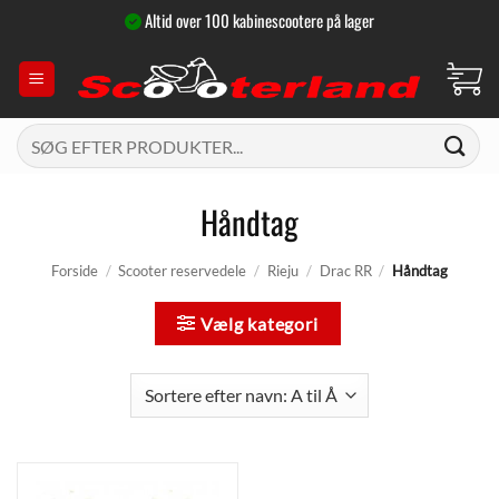
Fortsæt
Altid over 100 kabinescootere på lager
til
indhold
Søg
efter:
Håndtag
Forside
/
Scooter reservedele
/
Rieju
/
Drac RR
/
Håndtag
Vælg kategori