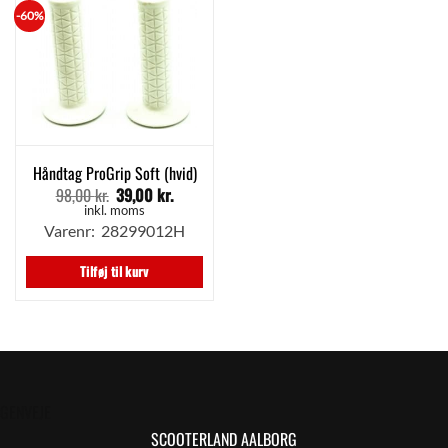
-60%
Håndtag ProGrip Soft (hvid)
98,00
kr.
39,00
kr.
Den
Den
oprindelige
aktuelle
inkl. moms
pris
pris
Varenr: 28299012H
var:
er:
98,00 kr..
39,00 kr..
Tilføj til kurv
GENVEJE
SCOOTERLAND AALBORG