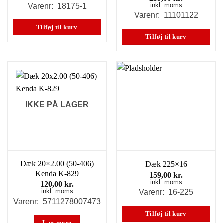
inkl. moms
Varenr: 18175-1
Varenr: 11101122
Tilføj til kurv
Tilføj til kurv
IKKE PÅ LAGER
Dæk 20×2.00 (50-406)
Dæk 225×16
Kenda K-829
159,00
kr.
inkl. moms
120,00
kr.
inkl. moms
Varenr: 16-225
Varenr: 5711278007473
Tilføj til kurv
Læs mere