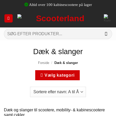
Fortsæt
Altid over 100 kabinescootere på lager
til
indhold
Søg
efter:
Dæk & slanger
Forside
/
Dæk & slanger
Vælg kategori
Dæk og slanger til scootere, mobility- & kabinescootere
samt cykler