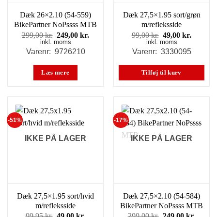
Dæk 26×2.10 (54-559)
Dæk 27,5×1.95 sort/grøn
BikePartner NoPssss MTB
m/refleksside
Den
Den
Den
Den
299,00
kr.
249,00
kr.
99,00
kr.
49,00
kr.
inkl. moms
oprindelige
aktuelle
inkl. moms
oprindelige
aktuell
pris
pris
pris
pris
Varenr: 9726210
Varenr: 3330095
var:
er:
var:
er:
299,00 kr..
249,00 kr..
99,00 kr..
49,00 kr
Læs mere
Tilføj til kurv
-51%
-17%
IKKE PÅ LAGER
IKKE PÅ LAGER
Dæk 27,5×1.95 sort/hvid
Dæk 27,5×2.10 (54-584)
m/refleksside
BikePartner NoPssss MTB
Den
Den
Den
Den
99,95
kr.
49,00
kr.
299,00
kr.
249,00
kr.