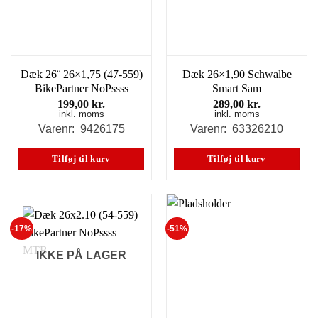
Dæk 26¨ 26×1,75 (47-559)
Dæk 26×1,90 Schwalbe
BikePartner NoPssss
Smart Sam
199,00
kr.
289,00
kr.
inkl. moms
inkl. moms
Varenr: 9426175
Varenr: 63326210
Tilføj til kurv
Tilføj til kurv
-17%
-51%
IKKE PÅ LAGER