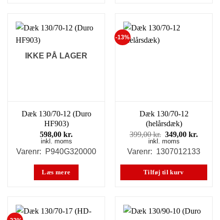
-13%
IKKE PÅ LAGER
Dæk 130/70-12 (Duro
Dæk 130/70-12
HF903)
(helårsdæk)
Den
Den
598,00
kr.
399,00
kr.
349,00
kr.
inkl. moms
inkl. moms
oprindelige
aktuel
pris
pris
Varenr: P940G320000
Varenr: 1307012133
var:
er:
399,00 kr..
349,00
Læs mere
Tilføj til kurv