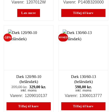
pris
pris
Varenr: 1207012W
Varenr: P140B320000
var:
er:
398,00 kr..
298,00 kr..
Læs mere
Tilføj til kurv
-18%
NYHED
Dæk 120/90-10
Dæk 130/60-13
(helårsdæk)
(helårsdæk)
Den
Den
399,00
kr.
329,00
kr.
598,00
kr.
inkl. moms
oprindelige
aktuelle
inkl. moms
pris
pris
Varenr: 1209010137
Varenr: 1306013777
var:
er:
399,00 kr..
329,00 kr..
Tilføj til kurv
Tilføj til kurv