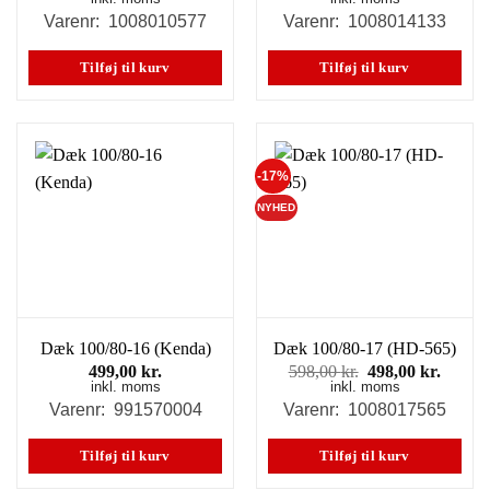
pris
pris
pris
pris
Varenr: 1008010577
Varenr: 1008014133
var:
er:
var:
er:
298,00 kr..
269,00 kr..
495,00 kr..
349,00
Tilføj til kurv
Tilføj til kurv
-17%
NYHED
Dæk 100/80-16 (Kenda)
Dæk 100/80-17 (HD-565)
Den
Den
499,00
kr.
598,00
kr.
498,00
kr.
inkl. moms
inkl. moms
oprindelige
aktuel
pris
pris
Varenr: 991570004
Varenr: 1008017565
var:
er:
598,00 kr..
498,00
Tilføj til kurv
Tilføj til kurv