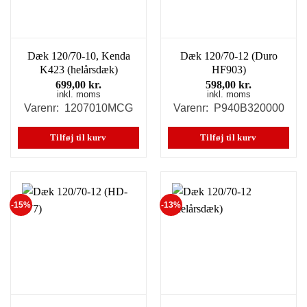
Dæk 120/70-10, Kenda
Dæk 120/70-12 (Duro
K423 (helårsdæk)
HF903)
699,00
kr.
598,00
kr.
inkl. moms
inkl. moms
Varenr: 1207010MCG
Varenr: P940B320000
Tilføj til kurv
Tilføj til kurv
-15%
-13%