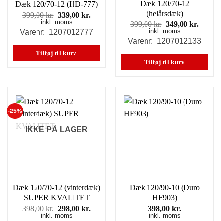
Dæk 120/70-12
Dæk 120/70-12 (HD-777)
(helårsdæk)
Den
Den
399,00
kr.
339,00
kr.
inkl. moms
oprindelige
aktuelle
Den
Den
399,00
kr.
349,00
kr.
pris
pris
inkl. moms
oprindelige
aktuel
Varenr: 1207012777
var:
er:
pris
pris
Varenr: 1207012133
399,00 kr..
339,00 kr..
var:
er:
Tilføj til kurv
399,00 kr..
349,00
Tilføj til kurv
-25%
IKKE PÅ LAGER
Dæk 120/70-12 (vinterdæk)
Dæk 120/90-10 (Duro
SUPER KVALITET
HF903)
Den
Den
398,00
kr.
298,00
kr.
398,00
kr.
inkl. moms
oprindelige
aktuelle
inkl. moms