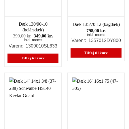
Dæk 130/90-10
Dæk 135/70-12 (bagdæk)
(helårsdæk)
798,00
kr.
inkl. moms
Den
Den
399,00
kr.
349,00
kr.
inkl. moms
oprindelige
aktuelle
Varenr: 1357012DY800
pris
pris
Varenr: 1309010SL633
var:
er:
Tilføj til kurv
399,00 kr..
349,00 kr..
Tilføj til kurv