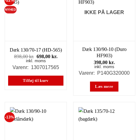
-22%
NYHED
IKKE PÅ LAGER
Dæk 130/90-10 (Duro
Dæk 130/70-17 (HD-565)
HF903)
Den
Den
898,00
kr.
698,00
kr.
inkl. moms
oprindelige
aktuelle
398,00
kr.
pris
pris
inkl. moms
Varenr: 1307017565
var:
er:
Varenr: P140G320000
898,00 kr..
698,00 kr..
Tilføj til kurv
Læs mere
-13%