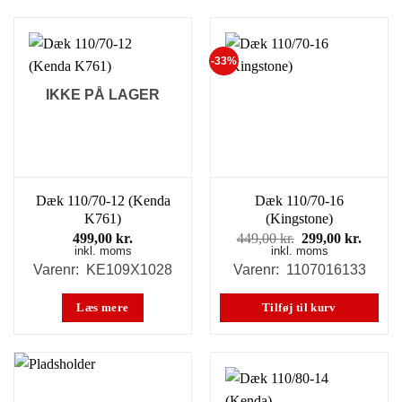
-33%
IKKE PÅ LAGER
Dæk 110/70-12 (Kenda
Dæk 110/70-16
K761)
(Kingstone)
Den
Den
499,00
kr.
449,00
kr.
299,00
kr.
inkl. moms
inkl. moms
oprindelige
aktuel
pris
pris
Varenr: KE109X1028
Varenr: 1107016133
var:
er:
449,00 kr..
299,00
Læs mere
Tilføj til kurv