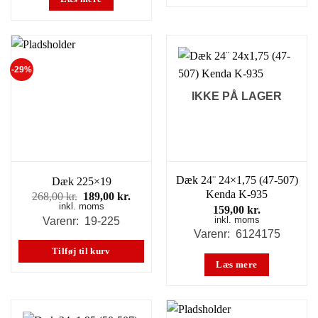
-29%
IKKE PÅ LAGER
Dæk 24¨ 24×1,75 (47-507)
Dæk 225×19
Kenda K-935
Den
Den
268,00
kr.
189,00
kr.
inkl. moms
oprindelige
aktuelle
159,00
kr.
pris
pris
inkl. moms
Varenr: 19-225
var:
er:
Varenr: 6124175
268,00 kr..
189,00 kr..
Tilføj til kurv
Læs mere