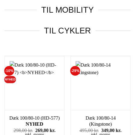
TIL MOBILITY
TIL CYKLER
-10%
-29%
NYHED
Dæk 100/80-10 (HD-577)
Dæk 100/80-14
NYHED
(Kingstone)
Den
Den
Den
Den
298,00
kr.
269,00
kr.
495,00
kr.
349,00
kr.
inkl. moms
oprindelige
aktuelle
inkl. moms
oprindelige
aktuel