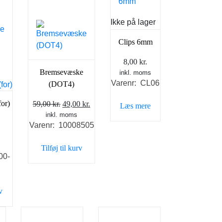
Ikke på lager
Clips 6mm
8,00
kr.
Bremsevæske
inkl. moms
Varenr: CL06
(DOT4)
or)
Den
Den
59,00
kr.
49,00
kr.
Læs mere
inkl. moms
oprindelige
aktuelle
Varenr: 10008505
pris
pris
Den
var:
er:
ge
aktuelle
Tilføj til kurv
59,00 kr..
49,00 kr..
00-
pris
r:
.
595,00 kr..
v