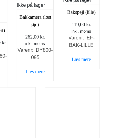
Ikke på lager
Ikke på lager
Bakspejl (lille)
Bakkamera (løst
øje)
119,00
kr.
rt)
inkl. moms
262,00
kr.
Varenr: EF-
Den
0
kr.
inkl. moms
BAK-LILLE
ndelige
aktuelle
Varenr: DY800-
80-
pris
095
Læs mere
er:
Læs mere
 kr..
49,00 kr..