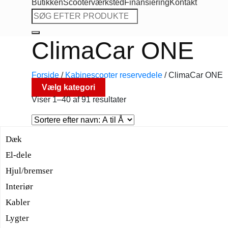
Butikken
Scooterværksted
Finansiering
Kontakt
Søg
efter:
ClimaCar ONE
Forside
/
Kabinescooter reservedele
/
ClimaCar ONE
Vælg kategori
Viser 1–40 af 91 resultater
Dæk
El-dele
Hjul/bremser
Interiør
Kabler
Lygter