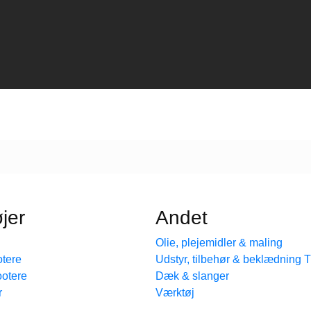
jer
Andet
Olie, plejemidler & maling
tere
Udstyr, tilbehør & beklædning
ootere
Dæk & slanger
r
Værktøj