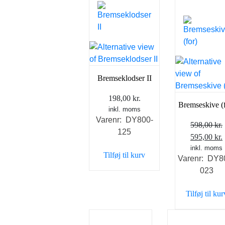
Bremseklodser II
198,00
kr.
Bremseskive (f
inkl. moms
Varenr: DY800-
598,00
kr.
125
Den
595,00
kr.
oprindeli
inkl. moms
Tilføj til kurv
Varenr: DY8
pris
023
var:
e
598,00 kr.
Tilføj til kur