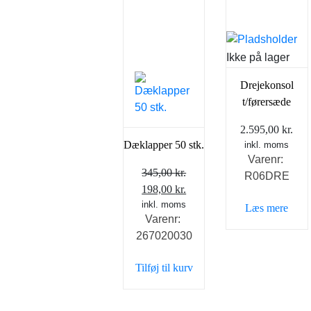
Ikke på lager
Drejekonsol
t/førersæde
2.595,00
kr.
Dæklapper 50 stk.
inkl. moms
Varenr:
345,00
kr.
R06DRE
Den
Den
198,00
kr.
oprindelige
inkl. moms
aktuelle
Læs mere
Varenr:
pris
pris
267020030
var:
er:
345,00 kr..
198,00 kr..
Tilføj til kurv