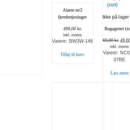
Alarm m/2
fjernbetjeninger
Ikke på lager
Bagagenet (so
498,00
kr.
inkl. moms
Den
69,00
kr.
49,0
Varenr: BW3W-146
inkl. moms
opri
Varenr: NC0
pris
Tilføj til kurv
07BE
var:
69,00
Læs mere