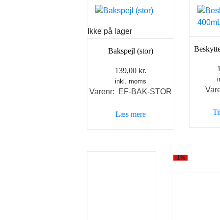
Ikke på lager
Beskytt
Bakspejl (stor)
139,00
kr.
inkl. moms
Var
Varenr: EF-BAK-STOR
Ti
Læs mere
-1%