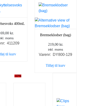
elsesvoks 400mL
169,00
kr.
Bremseklodser (bag)
inkl. moms
enr: 411209
219,00
kr.
inkl. moms
lføj til kurv
Varenr: DY800-129
Tilføj til kurv
-17%