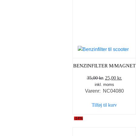
BENZINFILTER M/MAGNET
Den
Den
35,00
kr.
25,00
kr.
inkl. moms
oprindelige
aktuel
Varenr: NC04080
pris
pris
var:
er:
Tilføj til kurv
35,00 kr..
25,00 k
-14%