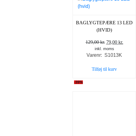
BAGLYGTEPÆRE 13 LED
(HVID)
Den
Den
129,00
kr.
79,00
kr.
inkl. moms
oprindelige
aktuel
Varenr: S1013K
pris
pris
var:
er:
Tilføj til kurv
129,00 kr..
79,00 
-39%