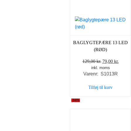
BAGLYGTEPÆRE 13 LED
(RØD)
Den
Den
129,00
kr.
79,00
kr.
inkl. moms
oprindelige
aktuel
Varenr: S1013R
pris
pris
var:
er:
Tilføj til kurv
129,00 kr..
79,00 
-34%