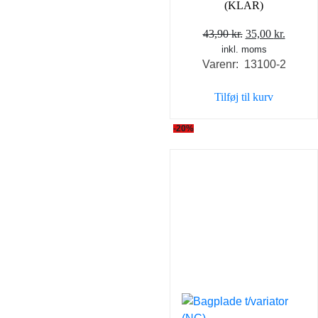
(KLAR)
Den
Den
43,90
kr.
35,00
kr.
inkl. moms
oprindelige
aktuel
Varenr: 13100-2
pris
pris
var:
er:
Tilføj til kurv
43,90 kr..
35,00 k
-20%