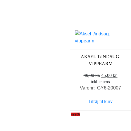
AKSEL T/INDSUG.
VIPPEARM
Den
Den
49,00
kr.
45,00
kr.
inkl. moms
oprindelige
aktuel
Varenr: GY6-20007
pris
pris
var:
er:
Tilføj til kurv
49,00 kr..
45,00 k
-29%