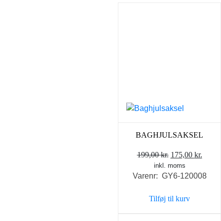
BAGHJULSAKSEL
Den
Den
199,00
kr.
175,00
kr.
inkl. moms
oprindelige
aktue
Varenr: GY6-120008
pris
pris
var:
er:
Tilføj til kurv
199,00 kr..
175,0