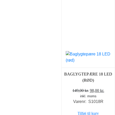
BAGLYGTEPÆRE 18 LED
(RØD)
Den
Den
149,00
kr.
98,00
kr.
inkl. moms
oprindelige
aktuel
Varenr: S1018R
pris
pris
var:
er:
Tilføj til kurv
149,00 kr..
98,00 