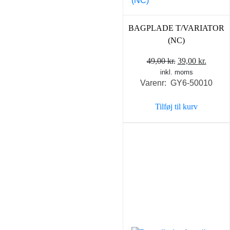
BAGPLADE T/VARIATOR
(NC)
Den
Den
49,00
kr.
39,00
kr.
inkl. moms
oprindelige
aktuel
Varenr: GY6-50010
pris
pris
var:
er:
Tilføj til kurv
49,00 kr..
39,00 k