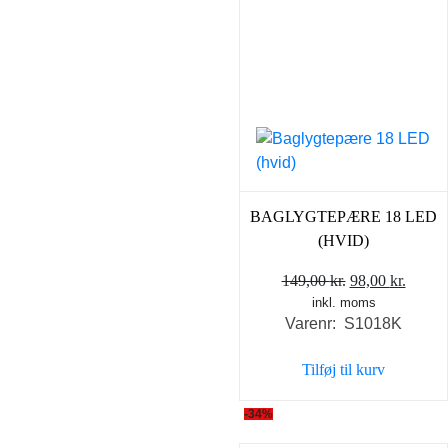
BAGLYGTEPÆRE 18 LED
(HVID)
Den
Den
149,00
kr.
98,00
kr.
inkl. moms
oprindelige
aktuel
Varenr: S1018K
pris
pris
var:
er:
Tilføj til kurv
149,00 kr..
98,00 
-34%