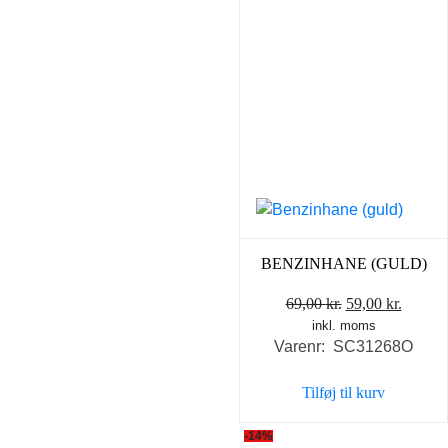
BENZINHANE (GULD)
Den
Den
69,00
kr.
59,00
kr.
inkl. moms
oprindelige
aktuel
Varenr: SC31268O
pris
pris
var:
er:
Tilføj til kurv
69,00 kr..
59,00 k
-14%