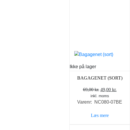
Ikke på lager
BAGAGENET (SORT)
Den
Den
69,00
kr.
49,00
kr.
inkl. moms
oprindelige
aktuel
Varenr: NC080-07BE
pris
pris
var:
er:
Læs mere
69,00 kr..
49,00 k