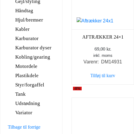
Gejl/styling
Håndtag
Hjul/bremser
Kabler
AFTRÆKKER 24×1
Karburator
Karburator dyser
69,00
kr.
inkl. moms
Kobling/gearing
Varenr: DM14931
Motordele
Plastikdele
Tilføj til kurv
Styr/forgaffel
-8%
Tank
Udstødning
Variator
Tilbage til forrige