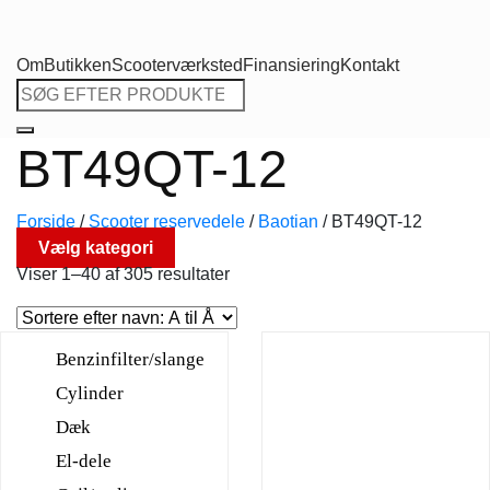
Om
Butikken
Scooterværksted
Finansiering
Kontakt
Søg
efter:
BT49QT-12
Forside
/
Scooter reservedele
/
Baotian
/
BT49QT-12
Vælg kategori
Viser 1–40 af 305 resultater
Benzinfilter/slange
Cylinder
Dæk
El-dele