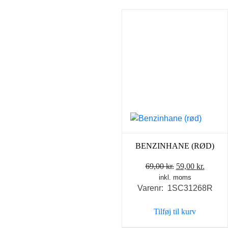
BENZINHANE (RØD)
Den
Den
69,00
kr.
59,00
kr.
inkl. moms
oprindelige
aktuel
Varenr: 1SC31268R
pris
pris
var:
er:
Tilføj til kurv
69,00 kr..
59,00 k