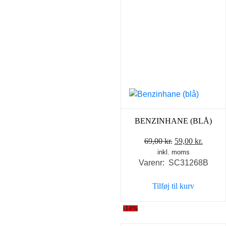
BENZINHANE (BLÅ)
Den
Den
69,00
kr.
59,00
kr.
inkl. moms
oprindelige
aktuel
Varenr: SC31268B
pris
pris
var:
er:
Tilføj til kurv
69,00 kr..
59,00 k
-14%