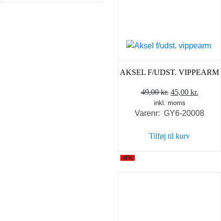
AKSEL F/UDST. VIPPEARM
Den
Den
49,00
kr.
45,00
kr.
inkl. moms
oprindelige
aktuel
Varenr: GY6-20008
pris
pris
var:
er:
Tilføj til kurv
49,00 kr..
45,00 k
-8%