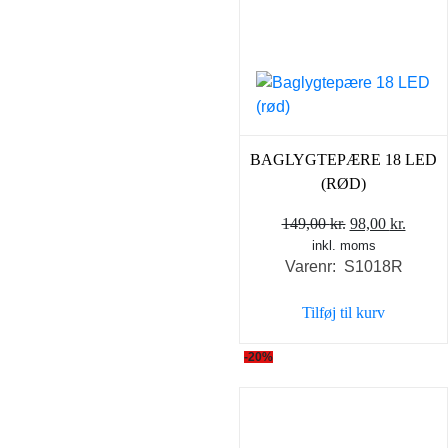
BAGLYGTEPÆRE 18 LED
(RØD)
Den
Den
149,00
kr.
98,00
kr.
inkl. moms
oprindelige
aktuel
Varenr: S1018R
pris
pris
var:
er:
Tilføj til kurv
149,00 kr..
98,00 
-20%