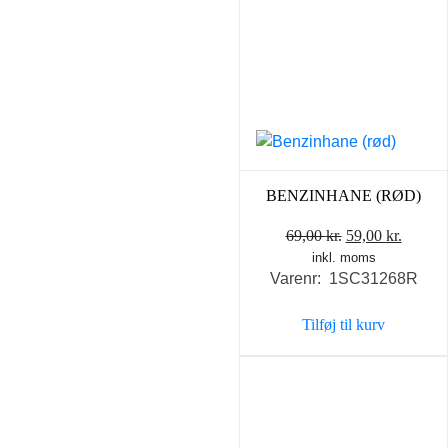
BENZINHANE (RØD)
Den
Den
69,00
kr.
59,00
kr.
inkl. moms
oprindelige
aktuel
Varenr: 1SC31268R
pris
pris
var:
er:
Tilføj til kurv
69,00 kr..
59,00 k