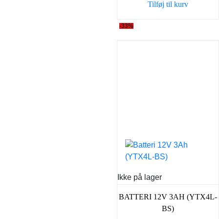
Tilføj til kurv
43,90 kr..
35,00 k
-33%
Ikke på lager
BATTERI 12V 3AH (YTX4L-
BS)