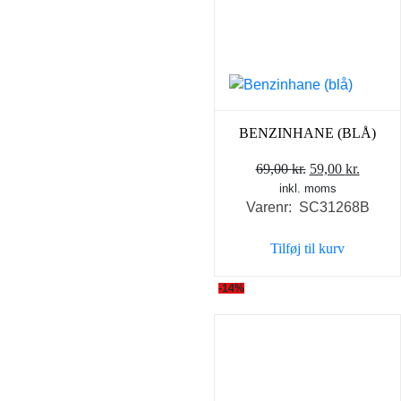
BENZINHANE (BLÅ)
Den
Den
69,00
kr.
59,00
kr.
inkl. moms
oprindelige
aktuel
Varenr: SC31268B
pris
pris
var:
er:
Tilføj til kurv
69,00 kr..
59,00 k
-14%