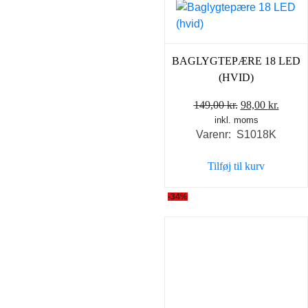
BAGLYGTEPÆRE 18 LED
(HVID)
Den
Den
149,00
kr.
98,00
kr.
inkl. moms
oprindelige
aktuel
Varenr: S1018K
pris
pris
var:
er:
Tilføj til kurv
149,00 kr..
98,00 
-34%