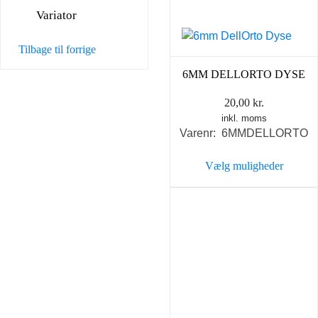
vælges
Variator
på
varesiden
Tilbage til forrige
6MM DELLORTO DYSE
20,00
kr.
inkl. moms
Varenr: 6MMDELLORTO
Vælg muligheder
Dette
vare
har
flere
varianter.
Mulighederne
kan
vælges