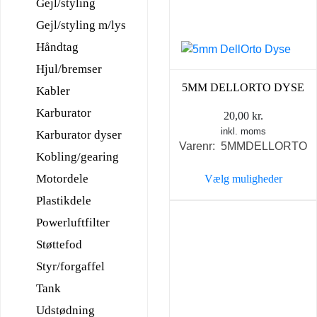
Gejl/styling
Gejl/styling m/lys
Håndtag
Hjul/bremser
5MM DELLORTO DYSE
Kabler
Karburator
20,00
kr.
inkl. moms
Karburator dyser
Varenr: 5MMDELLORTO
Kobling/gearing
Motordele
Vælg muligheder
Dette
Plastikdele
vare
Powerluftfilter
har
Støttefod
flere
Styr/forgaffel
varianter.
Mulighederne
Tank
kan
Udstødning