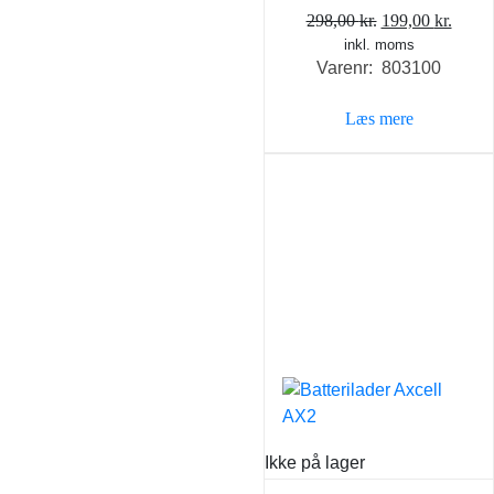
Den
Den
298,00
kr.
199,00
kr.
inkl. moms
oprindelige
aktue
Varenr: 803100
pris
pris
var:
er:
Læs mere
298,00 kr..
199,0
Ikke på lager