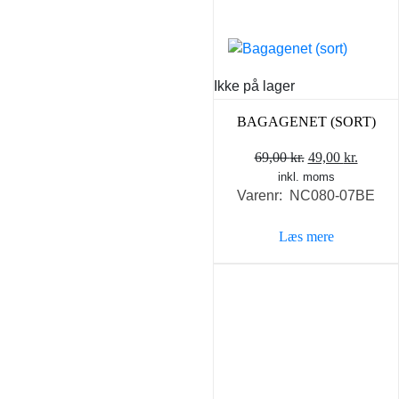
varesiden
Ikke på lager
BAGAGENET (SORT)
Den
Den
69,00
kr.
49,00
kr.
inkl. moms
oprindelige
aktuel
Varenr: NC080-07BE
pris
pris
var:
er:
Læs mere
69,00 kr..
49,00 k