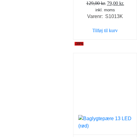
Den
Den
129,00
kr.
79,00
kr.
inkl. moms
oprindelige
aktuel
Varenr: S1013K
pris
pris
var:
er:
Tilføj til kurv
129,00 kr..
79,00 
-39%