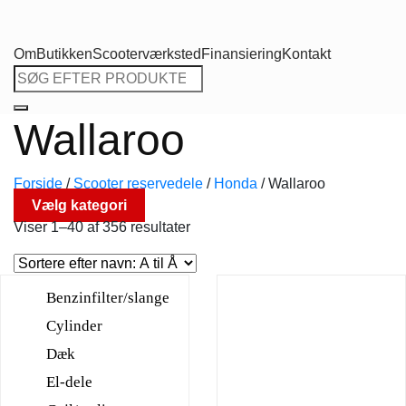
Om
Butikken
Scooterværksted
Finansiering
Kontakt
Søg
efter:
Wallaroo
Forside
/
Scooter reservedele
/
Honda
/
Wallaroo
Vælg kategori
Viser 1–40 af 356 resultater
Benzinfilter/slange
Cylinder
Dæk
El-dele