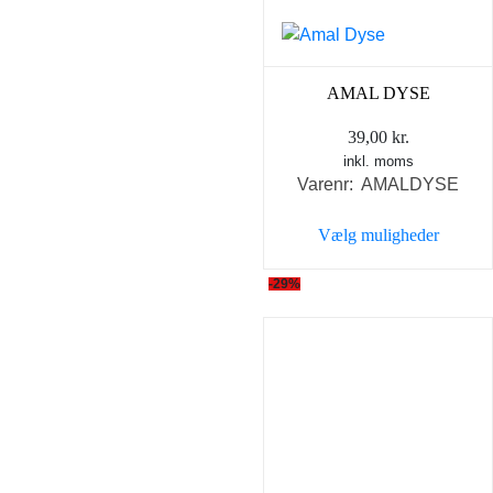
på
varesiden
AMAL DYSE
39,00
kr.
inkl. moms
Varenr: AMALDYSE
Vælg muligheder
Dette
-29%
vare
har
flere
varianter.
Mulighederne
kan
vælges
på