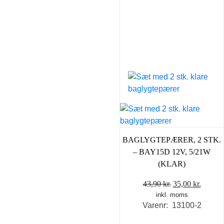
BAGLYGTEPÆRER, 2 STK.
– BAY15D 12V, 5/21W
(KLAR)
Den
Den
43,90
kr.
35,00
kr.
inkl. moms
oprindelige
aktuel
Varenr: 13100-2
pris
pris
var:
er: