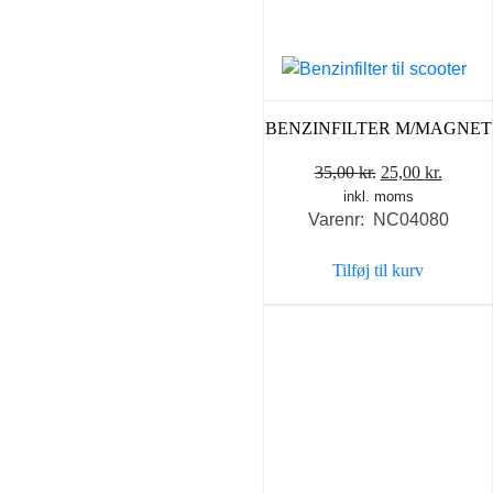
BENZINFILTER M/MAGNET
Den
Den
35,00
kr.
25,00
kr.
inkl. moms
oprindelige
aktuel
Varenr: NC04080
pris
pris
var:
er:
Tilføj til kurv
35,00 kr..
25,00 k