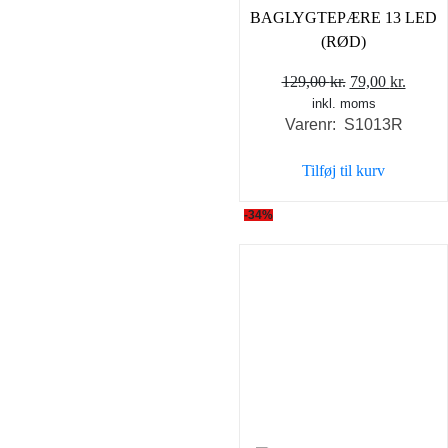
BAGLYGTEPÆRE 13 LED
(RØD)
Den
Den
129,00
kr.
79,00
kr.
inkl. moms
oprindelige
aktuel
Varenr: S1013R
pris
pris
var:
er:
Tilføj til kurv
129,00 kr..
79,00 
-34%