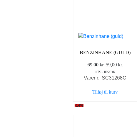
BENZINHANE (GULD)
Den
Den
69,00
kr.
59,00
kr.
inkl. moms
oprindelige
aktuel
Varenr: SC31268O
pris
pris
var:
er:
Tilføj til kurv
69,00 kr..
59,00 k
-14%