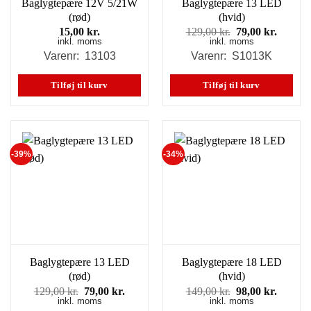
Baglygtepære 12V 5/21W
Baglygtepære 13 LED
(rød)
(hvid)
Den
Den
15,00
kr.
129,00
kr.
79,00
kr.
inkl. moms
inkl. moms
oprindelige
aktuell
pris
pris
Varenr: 13103
Varenr: S1013K
var:
er:
129,00 kr..
79,00 k
Tilføj til kurv
Tilføj til kurv
-39%
-34%
Baglygtepære 13 LED
Baglygtepære 18 LED
(rød)
(hvid)
Den
Den
Den
Den
129,00
kr.
79,00
kr.
149,00
kr.
98,00
kr.
inkl. moms
oprindelige
aktuelle
inkl. moms
oprindelige
aktuell