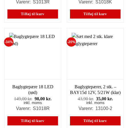
pris
pris
pris
pris
Varenr: S1013R
Varenr: S1018K
var:
er:
var:
er:
129,00 kr..
79,00 kr..
149,00 kr..
98,00 k
Tilføj til kurv
Tilføj til kurv
-34%
-20%
Baglygtepære 18 LED
Baglygtepærer, 2 stk. –
(rød)
BAY15d 12V, 5/21W (klar)
Den
Den
Den
Den
149,00
kr.
98,00
kr.
43,90
kr.
35,00
kr.
inkl. moms
oprindelige
aktuelle
inkl. moms
oprindelige
aktuell
pris
pris
pris
pris
Varenr: S1018R
Varenr: 13100-2
var:
er:
var:
er:
149,00 kr..
98,00 kr..
43,90 kr..
35,00 kr
Tilføj til kurv
Tilføj til kurv