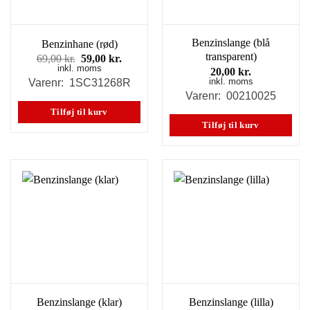
Benzinslange (blå
Benzinhane (rød)
transparent)
Den
Den
69,00
kr.
59,00
kr.
inkl. moms
oprindelige
aktuelle
20,00
kr.
pris
pris
inkl. moms
Varenr: 1SC31268R
var:
er:
Varenr: 00210025
69,00 kr..
59,00 kr..
Tilføj til kurv
Tilføj til kurv
Benzinslange (klar)
Benzinslange (lilla)