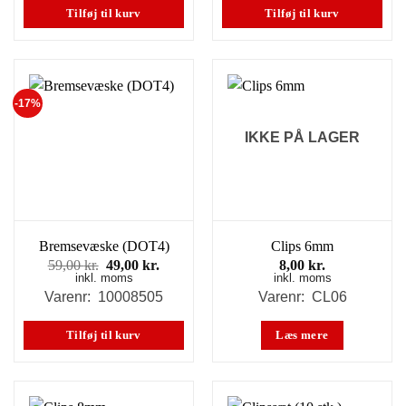
129,00 kr..
69,00 k
Tilføj til kurv
Tilføj til kurv
-17%
IKKE PÅ LAGER
Bremsevæske (DOT4)
Clips 6mm
Den
Den
59,00
kr.
49,00
kr.
8,00
kr.
inkl. moms
oprindelige
aktuelle
inkl. moms
pris
pris
Varenr: 10008505
Varenr: CL06
var:
er:
59,00 kr..
49,00 kr..
Tilføj til kurv
Læs mere