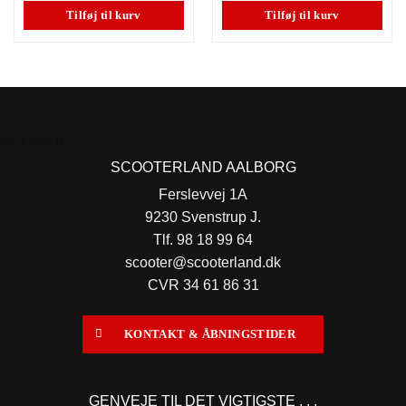
179,00 kr..
129,00 kr..
179,00 kr..
129,00
Tilføj til kurv
Tilføj til kurv
GENVEJE
SCOOTERLAND AALBORG
Ferslevvej 1A
9230 Svenstrup J.
Tlf. 98 18 99 64
scooter@scooterland.dk
CVR 34 61 86 31
KONTAKT & ÅBNINGSTIDER
GENVEJE TIL DET VIGTIGSTE . . .