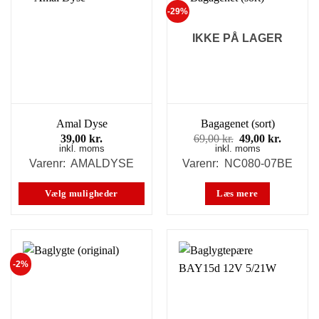
-29%
IKKE PÅ LAGER
Amal Dyse
Bagagenet (sort)
Den
Den
39,00
kr.
69,00
kr.
49,00
kr.
inkl. moms
inkl. moms
oprindelige
aktuell
pris
pris
Varenr: AMALDYSE
Varenr: NC080-07BE
var:
er:
69,00 kr..
49,00 kr
Vælg muligheder
Læs mere
Dette
vare
har
-2%
flere
varianter.
Mulighederne