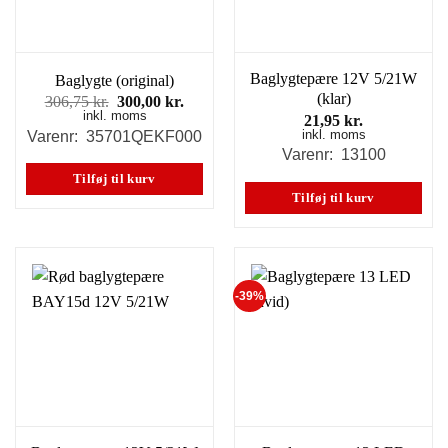
kan
vælges
på
varesiden
Baglygtepære 12V 5/21W
Baglygte (original)
(klar)
Den
Den
306,75
kr.
300,00
kr.
inkl. moms
oprindelige
aktuelle
21,95
kr.
pris
pris
inkl. moms
Varenr: 35701QEKF000
var:
er:
Varenr: 13100
306,75 kr..
300,00 kr..
Tilføj til kurv
Tilføj til kurv
-39%