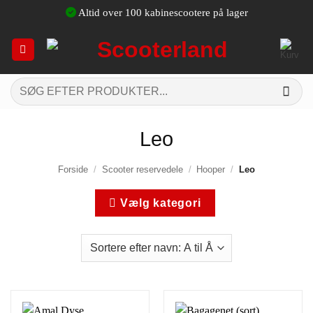
Fortsæt
Altid over 100 kabinescootere på lager
til
indhold
Søg
efter:
Leo
Forside
/
Scooter reservedele
/
Hooper
/
Leo
Vælg kategori