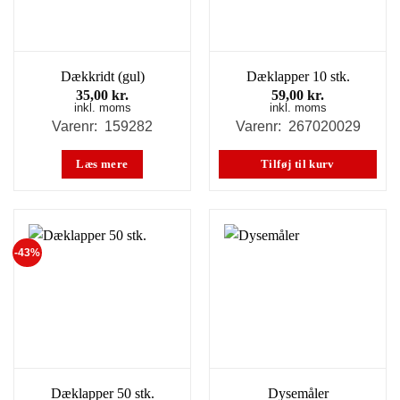
Dækkridt (gul)
Dæklapper 10 stk.
35,00
kr.
59,00
kr.
inkl. moms
inkl. moms
Varenr: 159282
Varenr: 267020029
Læs mere
Tilføj til kurv
-43%
Dæklapper 50 stk.
Dysemåler