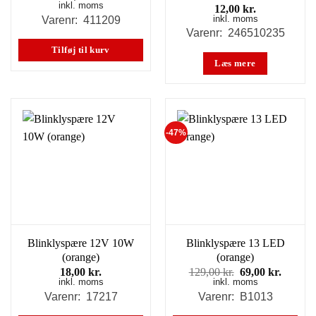
inkl. moms
12,00
kr.
inkl. moms
Varenr: 411209
Varenr: 246510235
Tilføj til kurv
Læs mere
-47%
Blinklyspære 12V 10W
Blinklyspære 13 LED
(orange)
(orange)
Den
Den
18,00
kr.
129,00
kr.
69,00
kr.
inkl. moms
inkl. moms
oprindelige
aktuell
pris
pris
Varenr: 17217
Varenr: B1013
var:
er: