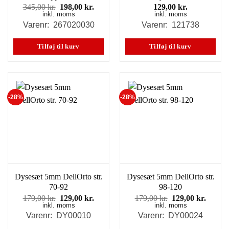
Den
Den
345,00
kr.
198,00
kr.
129,00
kr.
inkl. moms
oprindelige
aktuelle
inkl. moms
pris
pris
Varenr: 267020030
Varenr: 121738
var:
er:
345,00 kr..
198,00 kr..
Tilføj til kurv
Tilføj til kurv
-28%
-28%
Dysesæt 5mm DellOrto str.
Dysesæt 5mm DellOrto str.
70-92
98-120
Den
Den
Den
Den
179,00
kr.
129,00
kr.
179,00
kr.
129,00
kr.
inkl. moms
oprindelige
aktuelle
inkl. moms
oprindelige
aktuel
pris
pris
pris
pris
Varenr: DY00010
Varenr: DY00024
var:
er:
var:
er: