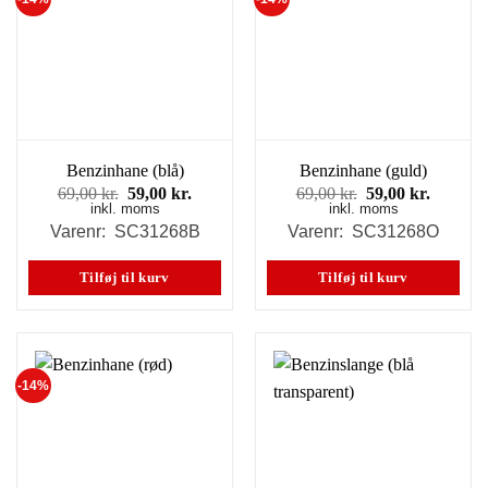
Benzinhane (blå)
Benzinhane (guld)
Den
Den
Den
Den
69,00
kr.
59,00
kr.
69,00
kr.
59,00
kr.
inkl. moms
oprindelige
aktuelle
inkl. moms
oprindelige
aktuell
pris
pris
pris
pris
Varenr: SC31268B
Varenr: SC31268O
var:
er:
var:
er:
69,00 kr..
59,00 kr..
69,00 kr..
59,00 kr
Tilføj til kurv
Tilføj til kurv
-14%