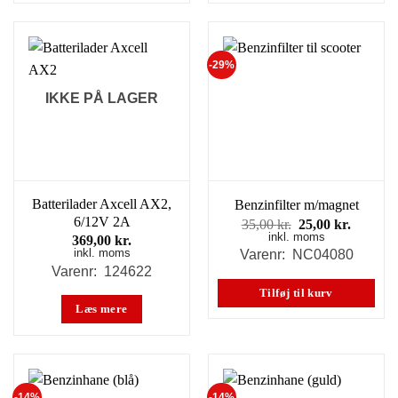
-29%
IKKE PÅ LAGER
Batterilader Axcell AX2,
Benzinfilter m/magnet
6/12V 2A
Den
Den
35,00
kr.
25,00
kr.
inkl. moms
oprindelige
aktuell
369,00
kr.
pris
pris
inkl. moms
Varenr: NC04080
var:
er:
Varenr: 124622
35,00 kr..
25,00 kr
Tilføj til kurv
Læs mere
-14%
-14%