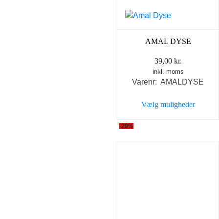
på
varesiden
AMAL DYSE
39,00
kr.
inkl. moms
Varenr: AMALDYSE
Vælg muligheder
Dette
-29%
vare
har
flere
varianter.
Mulighederne
kan
vælges
på