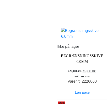
Ikke på lager
BEGRÆNSNINGSSKIVE
6,0MM
Den
Den
69,00
kr.
49,00
kr.
inkl. moms
oprindelige
aktuel
Varenr: 2226060
pris
pris
var:
er:
Læs mere
69,00 kr..
49,00 k
-29%