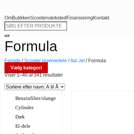
Om
Butikken
Scooterværksted
Finansiering
Kontakt
Søg
efter:
Formula
Forside
/
Scooter reservedele
/
Ital-Jet
/
Formula
Vælg kategori
Viser 1–40 af 341 resultater
Benzinfilter/slange
Cylinder
Dæk
El-dele