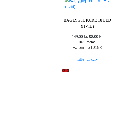
BAGLYGTEPÆRE 18 LED
(HVID)
Den
Den
149,00
kr.
98,00
kr.
inkl. moms
oprindelige
aktuel
Varenr: S1018K
pris
pris
var:
er:
Tilføj til kurv
149,00 kr..
98,00 
-34%