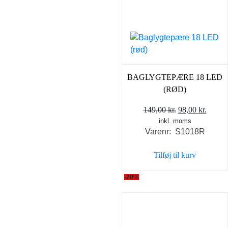
BAGLYGTEPÆRE 18 LED
(RØD)
Den
Den
149,00
kr.
98,00
kr.
inkl. moms
oprindelige
aktuel
Varenr: S1018R
pris
pris
var:
er:
Tilføj til kurv
149,00 kr..
98,00 
-20%