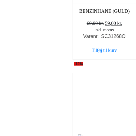
BENZINHANE (GULD)
Den
Den
69,00
kr.
59,00
kr.
inkl. moms
oprindelige
aktuel
Varenr: SC31268O
pris
pris
var:
er:
Tilføj til kurv
69,00 kr..
59,00 k
-14%