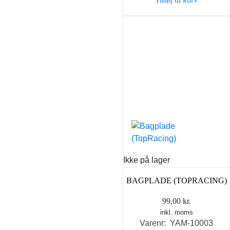
43,90 kr..
35,00 k
Ikke på lager
BAGPLADE (TOPRACING)
99,00
kr.
inkl. moms
Varenr: YAM-10003