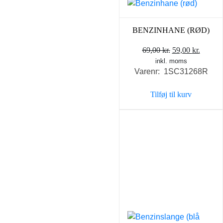
BENZINHANE (RØD)
Den
Den
69,00
kr.
59,00
kr.
inkl. moms
oprindelige
aktuel
Varenr: 1SC31268R
pris
pris
var:
er:
Tilføj til kurv
69,00 kr..
59,00 k