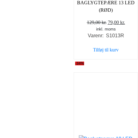
BAGLYGTEPÆRE 13 LED
(RØD)
Den
Den
129,00
kr.
79,00
kr.
inkl. moms
oprindelige
aktuel
Varenr: S1013R
pris
pris
var:
er:
Tilføj til kurv
129,00 kr..
79,00 
-34%