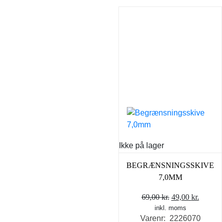
Ikke på lager
BEGRÆNSNINGSSKIVE
7,0MM
Den
Den
69,00
kr.
49,00
kr.
inkl. moms
oprindelige
aktuel
Varenr: 2226070
pris
pris