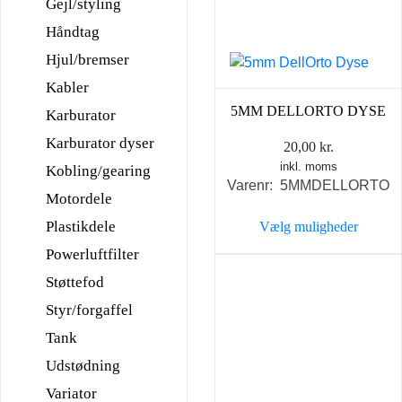
Gejl/styling
Håndtag
Hjul/bremser
Kabler
5MM DELLORTO DYSE
Karburator
Karburator dyser
20,00
kr.
inkl. moms
Kobling/gearing
Varenr: 5MMDELLORTO
Motordele
Plastikdele
Vælg muligheder
Dette
Powerluftfilter
vare
Støttefod
har
Styr/forgaffel
flere
Tank
varianter.
Mulighederne
Udstødning
kan
Variator