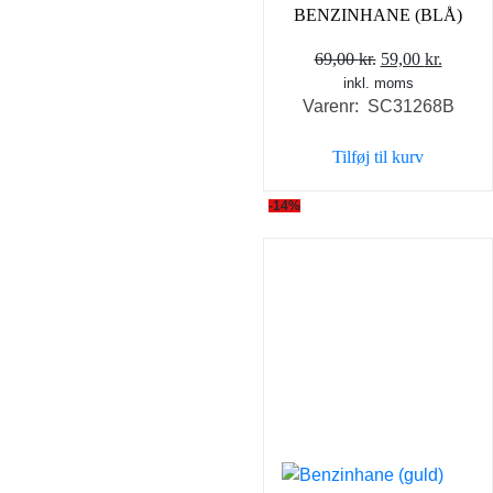
BENZINHANE (BLÅ)
Den
Den
69,00
kr.
59,00
kr.
inkl. moms
oprindelige
aktuel
Varenr: SC31268B
pris
pris
var:
er:
Tilføj til kurv
69,00 kr..
59,00 k
-14%