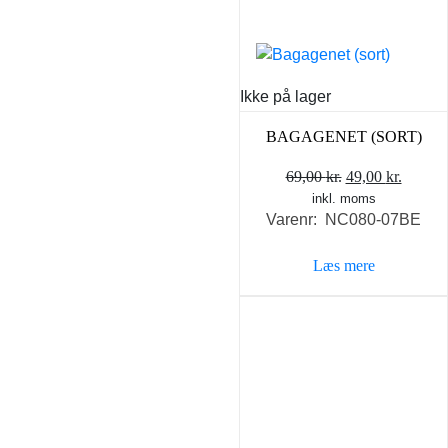
varesiden
Ikke på lager
BAGAGENET (SORT)
Den
Den
69,00
kr.
49,00
kr.
inkl. moms
oprindelige
aktuel
Varenr: NC080-07BE
pris
pris
var:
er:
Læs mere
69,00 kr..
49,00 k