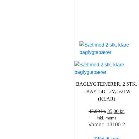
BAGLYGTEPÆRER, 2 STK.
– BAY15D 12V, 5/21W
(KLAR)
Den
Den
43,90
kr.
35,00
kr.
inkl. moms
oprindelige
aktuel
Varenr: 13100-2
pris
pris
var:
er:
Tilføj til kurv