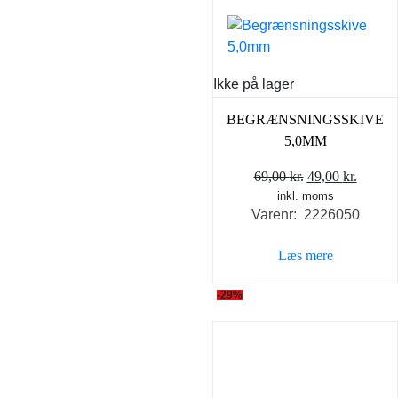
Ikke på lager
BEGRÆNSNINGSSKIVE
5,0MM
Den
Den
69,00
kr.
49,00
kr.
inkl. moms
oprindelige
aktuel
Varenr: 2226050
pris
pris
var:
er:
Læs mere
69,00 kr..
49,00 k
-29%