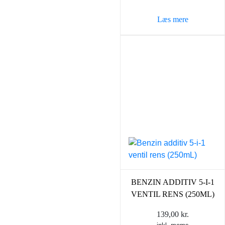
var:
er:
Læs mere
69,00 kr..
49,00 k
BENZIN ADDITIV 5-I-1
VENTIL RENS (250ML)
139,00
kr.