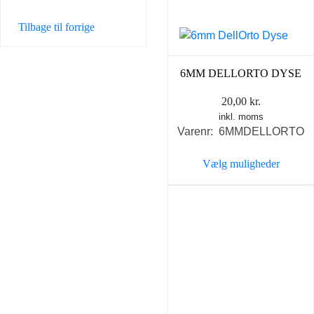
vælges
på
Tilbage til forrige
varesiden
6MM DELLORTO DYSE
20,00
kr.
inkl. moms
Varenr: 6MMDELLORTO
Vælg muligheder
Dette
vare
har
flere
varianter.
Mulighederne
kan
vælges