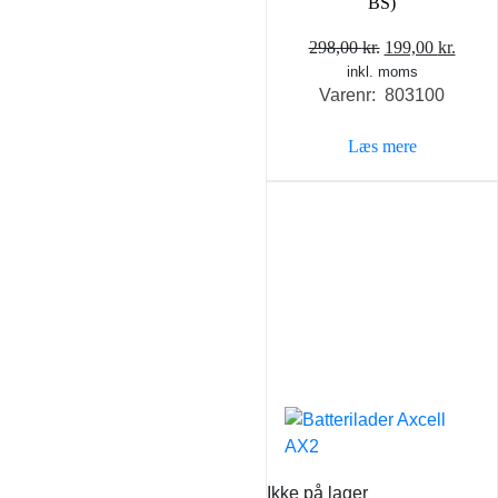
BS)
Den
Den
298,00
kr.
199,00
kr.
inkl. moms
oprindelige
aktue
Varenr: 803100
pris
pris
var:
er:
Læs mere
298,00 kr..
199,0
Ikke på lager