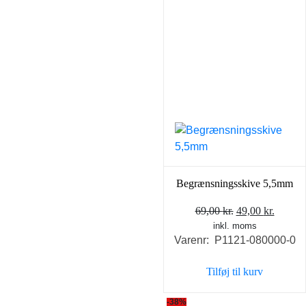
Begrænsningsskive 5,5mm
Den
Den
69,00
kr.
49,00
kr.
inkl. moms
oprindelige
aktuel
Varenr: P1121-080000-0
pris
pris
var:
er:
Tilføj til kurv
69,00 kr..
49,00 k
-38%