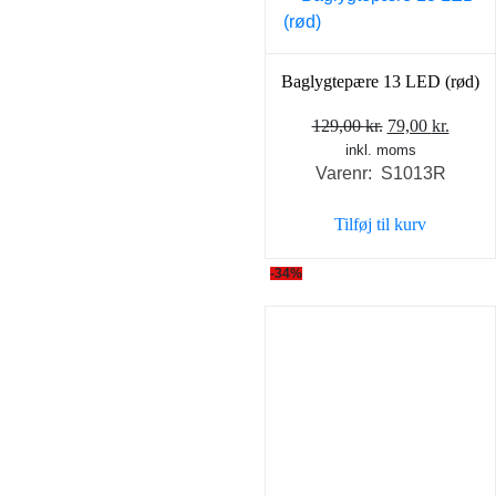
Baglygtepære 13 LED (rød)
Den
Den
129,00
kr.
79,00
kr.
inkl. moms
oprindelige
aktuel
Varenr: S1013R
pris
pris
var:
er:
Tilføj til kurv
129,00 kr..
79,00 
-34%