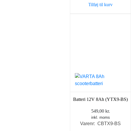
Tilføj til kurv
49,00 kr..
39,00 k
Batteri 12V 8Ah (YTX9-BS)
549,00
kr.
inkl. moms
Varenr: CBTX9-BS