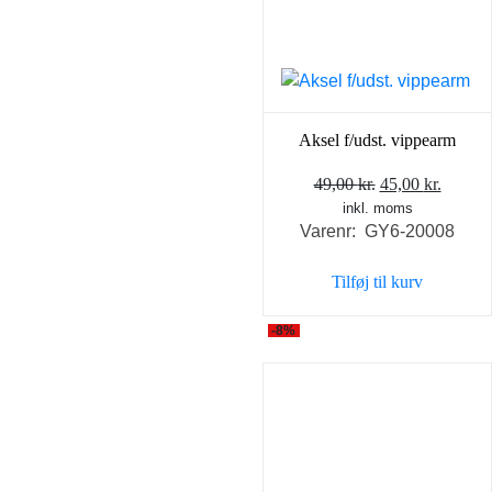
Aksel f/udst. vippearm
Den
Den
49,00
kr.
45,00
kr.
inkl. moms
oprindelige
aktuel
Varenr: GY6-20008
pris
pris
var:
er:
Tilføj til kurv
49,00 kr..
45,00 k
-8%