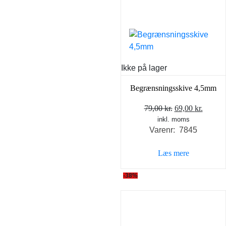
Ikke på lager
Begrænsningsskive 4,5mm
Den
Den
79,00
kr.
69,00
kr.
inkl. moms
oprindelige
aktuel
Varenr: 7845
pris
pris
var:
er:
Læs mere
79,00 kr..
69,00 k
-38%