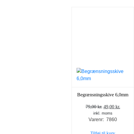
Begrænsningsskive 6,0mm
Den
Den
79,00
kr.
49,00
kr.
inkl. moms
oprindelige
aktuel
Varenr: 7860
pris
pris
var:
er:
Tilføj til kurv