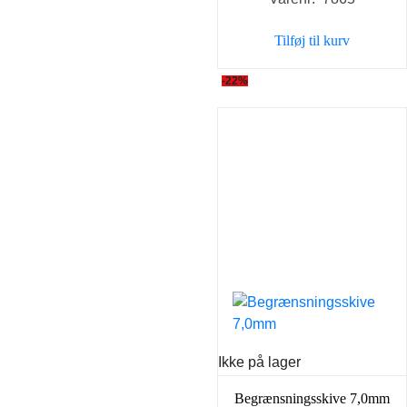
pris
pris
var:
er:
Tilføj til kurv
79,00 kr..
49,00 k
-22%
Ikke på lager
Begrænsningsskive 7,0mm