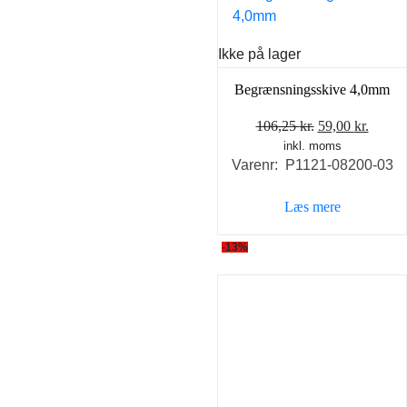
Ikke på lager
Begrænsningsskive 4,0mm
Den
Den
106,25
kr.
59,00
kr.
inkl. moms
oprindelige
aktuel
Varenr: P1121-08200-03
pris
pris
var:
er:
Læs mere
106,25 kr..
59,00 
-13%