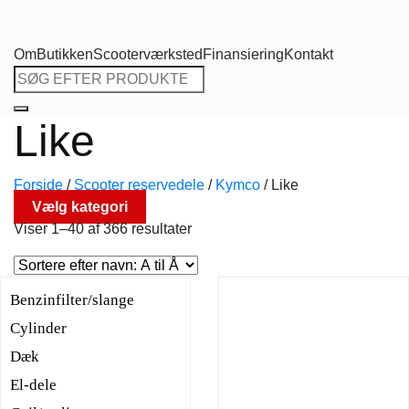
Om
Butikken
Scooterværksted
Finansiering
Kontakt
Søg
efter:
Like
Forside
/
Scooter reservedele
/
Kymco
/
Like
Vælg kategori
Viser 1–40 af 366 resultater
Benzinfilter/slange
Cylinder
Dæk
El-dele