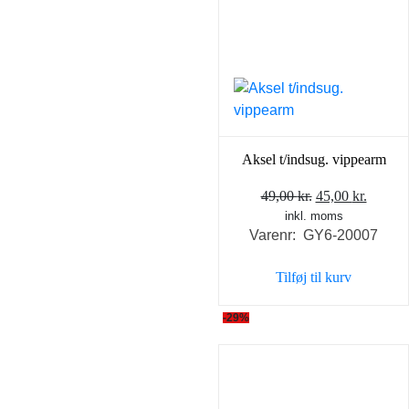
Aksel t/indsug. vippearm
Den
Den
49,00
kr.
45,00
kr.
inkl. moms
oprindelige
aktuel
Varenr: GY6-20007
pris
pris
var:
er:
Tilføj til kurv
49,00 kr..
45,00 k
-29%