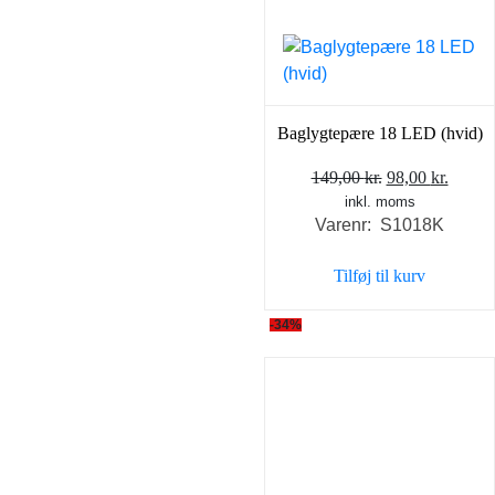
Baglygtepære 18 LED (hvid)
Den
Den
149,00
kr.
98,00
kr.
inkl. moms
oprindelige
aktuel
Varenr: S1018K
pris
pris
var:
er:
Tilføj til kurv
149,00 kr..
98,00 
-34%