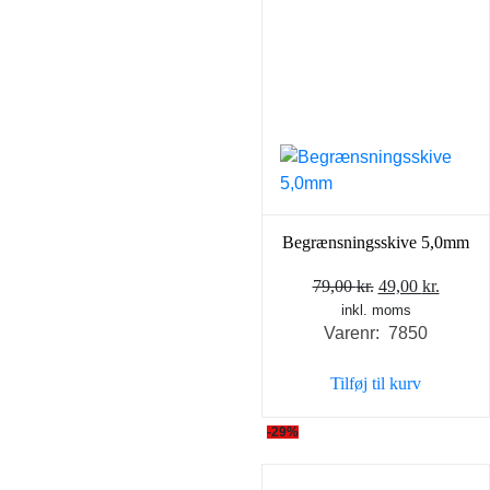
Begrænsningsskive 5,0mm
Den
Den
79,00
kr.
49,00
kr.
inkl. moms
oprindelige
aktuel
Varenr: 7850
pris
pris
var:
er:
Tilføj til kurv
79,00 kr..
49,00 k
-29%