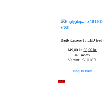
Baglygtepære 18 LED (rød)
Den
Den
149,00
kr.
98,00
kr.
inkl. moms
oprindelige
aktuel
Varenr: S1018R
pris
pris
var:
er:
Tilføj til kurv
149,00 kr..
98,00 
-20%