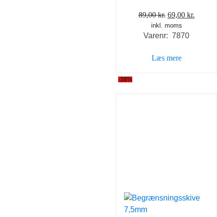
Den
Den
89,00
kr.
69,00
kr.
inkl. moms
oprindelige
aktuel
Varenr: 7870
pris
pris
var:
er:
Læs mere
89,00 kr..
69,00 k
-38%