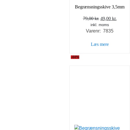
Begrænsningsskive 3,5mm
Den
Den
79,00
kr.
49,00
kr.
inkl. moms
oprindelige
aktuel
Varenr: 7835
pris
pris
var:
er:
Læs mere
79,00 kr..
49,00 k
-44%