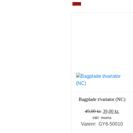
-20%
Bagplade t/variator (NC)
Den
Den
49,00
kr.
39,00
kr.
inkl. moms
oprindelige
aktuel
Varenr: GY6-50010
pris
pris
var:
er: