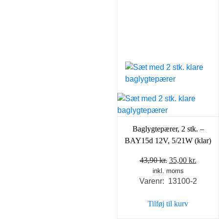
Baglygtepærer, 2 stk. –
BAY15d 12V, 5/21W (klar)
Den
Den
43,90
kr.
35,00
kr.
inkl. moms
oprindelige
aktuel
Varenr: 13100-2
pris
pris
var:
er:
Tilføj til kurv
43,90 kr..
35,00 k