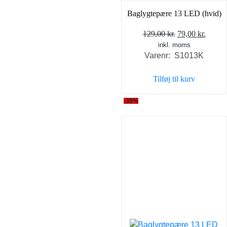
Baglygtepære 13 LED (hvid)
Den
Den
129,00
kr.
79,00
kr.
inkl. moms
oprindelige
aktuel
Varenr: S1013K
pris
pris
var:
er:
Tilføj til kurv
129,00 kr..
79,00 
-39%