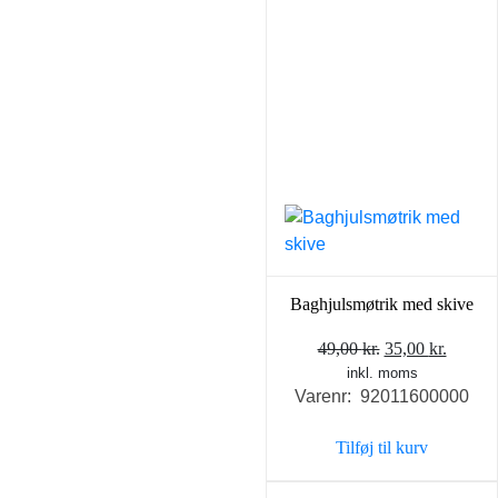
Baghjulsmøtrik med skive
Den
Den
49,00
kr.
35,00
kr.
inkl. moms
oprindelige
aktuel
Varenr: 92011600000
pris
pris
var:
er:
Tilføj til kurv
49,00 kr..
35,00 k