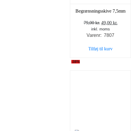
Begrænsningsskive 7,5mm
Den
Den
79,00
kr.
49,00
kr.
inkl. moms
oprindelige
aktuel
Varenr: 7807
pris
pris
var:
er:
Tilføj til kurv
79,00 kr..
49,00 k
-38%