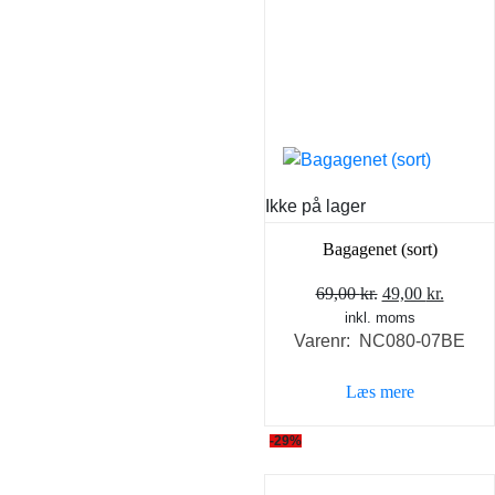
Ikke på lager
Bagagenet (sort)
Den
Den
69,00
kr.
49,00
kr.
inkl. moms
oprindelige
aktuel
Varenr: NC080-07BE
pris
pris
var:
er:
Læs mere
69,00 kr..
49,00 k
-29%