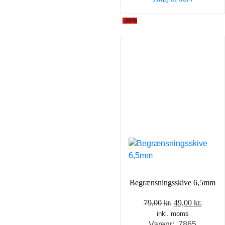
79,00 kr..
49,00 k
-38%
Begrænsningsskive 6,5mm
Den
Den
79,00
kr.
49,00
kr.
inkl. moms
oprindelige
aktuel
Varenr: 7865