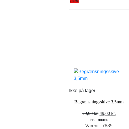
-38%
Ikke på lager
Begrænsningsskive 3,5mm
Den
Den
79,00
kr.
49,00
kr.
inkl. moms
oprindelige
aktuel
Varenr: 7835
pris
pris