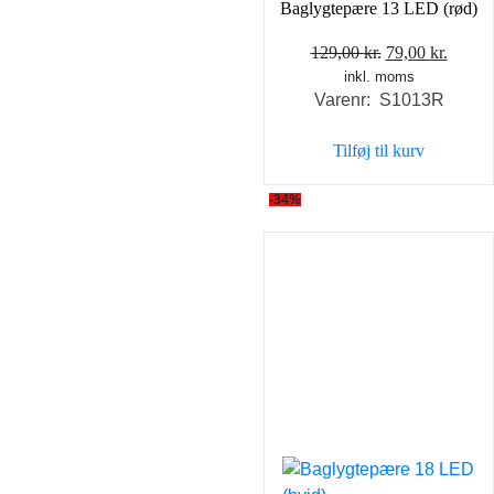
Baglygtepære 13 LED (rød)
Den
Den
129,00
kr.
79,00
kr.
inkl. moms
oprindelige
aktuel
Varenr: S1013R
pris
pris
var:
er:
Tilføj til kurv
129,00 kr..
79,00 
-34%