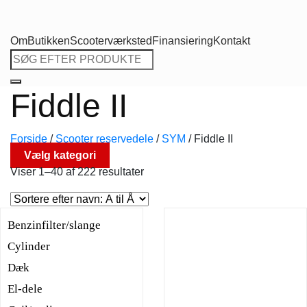
Om
Butikken
Scooterværksted
Finansiering
Kontakt
Søg
efter:
Fiddle II
Forside
/
Scooter reservedele
/
SYM
/
Fiddle II
Vælg kategori
Viser 1–40 af 222 resultater
Benzinfilter/slange
Cylinder
Dæk
El-dele