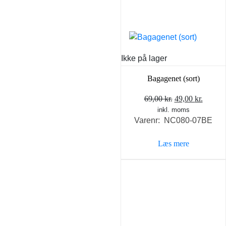
på
varesiden
Ikke på lager
Bagagenet (sort)
Den
Den
69,00
kr.
49,00
kr.
inkl. moms
oprindelige
aktuel
Varenr: NC080-07BE
pris
pris
var:
er:
Læs mere
69,00 kr..
49,00 k