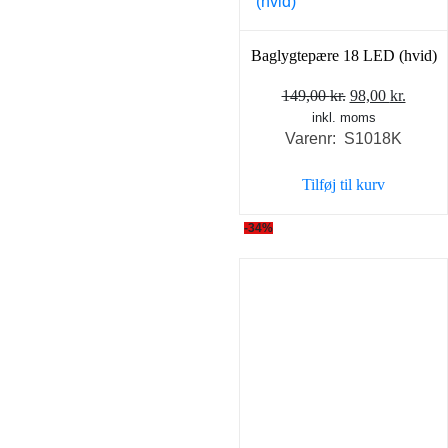
Baglygtepære 18 LED (hvid)
Den
Den
149,00
kr.
98,00
kr.
inkl. moms
oprindelige
aktuel
Varenr: S1018K
pris
pris
var:
er:
Tilføj til kurv
149,00 kr..
98,00 
-34%