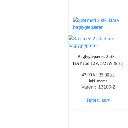
Baglygtepærer, 2 stk. –
BAY15d 12V, 5/21W (klar)
Den
Den
43,90
kr.
35,00
kr.
inkl. moms
oprindelige
aktuel
Varenr: 13100-2
pris
pris
var:
er:
Tilføj til kurv
43,90 kr..
35,00 k