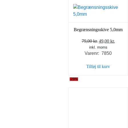
Begrænsningsskive 5,0mm
Den
Den
79,00
kr.
49,00
kr.
inkl. moms
oprindelige
aktuel
Varenr: 7850
pris
pris
var:
er:
Tilføj til kurv
79,00 kr..
49,00 k
-29%