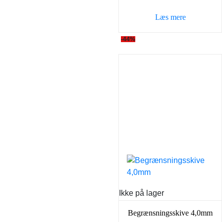
var:
er:
Læs mere
79,00 kr..
49,00 k
-44%
Ikke på lager
Begrænsningsskive 4,0mm