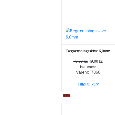
Begrænsningsskive 6,0mm
Den
Den
79,00
kr.
49,00
kr.
inkl. moms
oprindelige
aktuel
Varenr: 7860
pris
pris
var:
er:
Tilføj til kurv
79,00 kr..
49,00 k
-38%