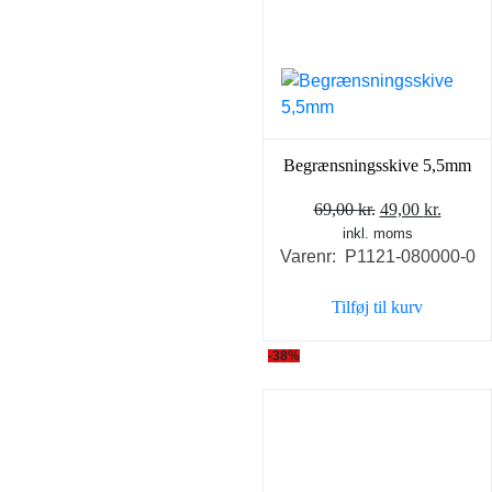
Begrænsningsskive 5,5mm
Den
Den
69,00
kr.
49,00
kr.
inkl. moms
oprindelige
aktuel
Varenr: P1121-080000-0
pris
pris
var:
er:
Tilføj til kurv
69,00 kr..
49,00 k
-38%