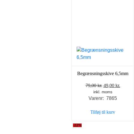
Begrænsningsskive 6,5mm
Den
Den
79,00
kr.
49,00
kr.
inkl. moms
oprindelige
aktuel
Varenr: 7865
pris
pris
var:
er:
Tilføj til kurv
79,00 kr..
49,00 k
-22%