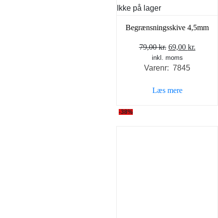
Ikke på lager
Begrænsningsskive 4,5mm
Den
Den
79,00
kr.
69,00
kr.
inkl. moms
oprindelige
aktuel
Varenr: 7845
pris
pris
var:
er:
Læs mere
79,00 kr..
69,00 k
-38%