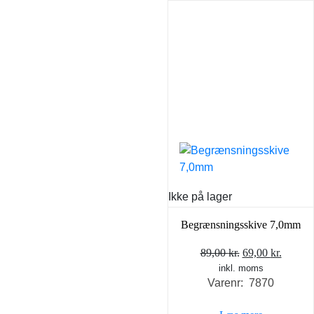
Ikke på lager
Begrænsningsskive 7,0mm
Den
Den
89,00
kr.
69,00
kr.
inkl. moms
oprindelige
aktuel
Varenr: 7870
pris
pris
var:
er: