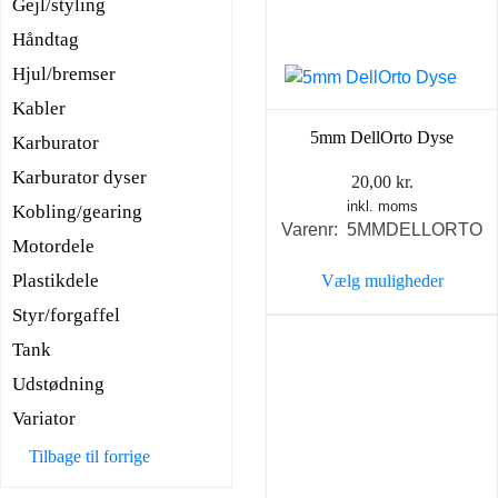
Gejl/styling
Håndtag
Hjul/bremser
Kabler
5mm DellOrto Dyse
Karburator
Karburator dyser
20,00
kr.
inkl. moms
Kobling/gearing
Varenr: 5MMDELLORTO
Motordele
Plastikdele
Vælg muligheder
Dette
Styr/forgaffel
vare
Tank
har
Udstødning
flere
Variator
varianter.
Mulighederne
Tilbage til forrige
kan