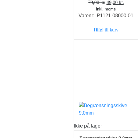
Den
Den
79,00
kr.
49,00
kr.
inkl. moms
oprindelige
aktuel
Varenr: P1121-08000-01
pris
pris
var:
er:
Tilføj til kurv
79,00 kr..
49,00 k
Ikke på lager