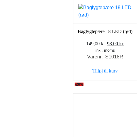
Baglygtepære 18 LED (rød)
Den
Den
149,00
kr.
98,00
kr.
inkl. moms
oprindelige
aktuel
Varenr: S1018R
pris
pris
var:
er:
Tilføj til kurv
149,00 kr..
98,00 
-20%