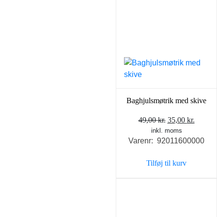
Baghjulsmøtrik med skive
Den
Den
49,00
kr.
35,00
kr.
inkl. moms
oprindelige
aktuel
Varenr: 92011600000
pris
pris
var:
er:
Tilføj til kurv
49,00 kr..
35,00 k