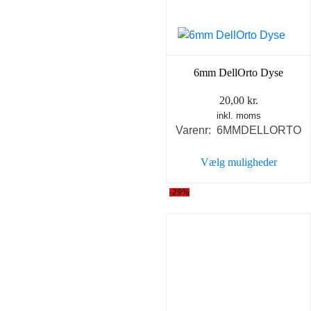
vælges
på
varesiden
6mm DellOrto Dyse
20,00
kr.
inkl. moms
Varenr: 6MMDELLORTO
Vælg muligheder
Dette
-29%
vare
har
flere
varianter.
Mulighederne
kan
vælges