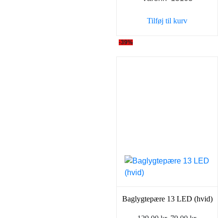
Tilføj til kurv
-39%
Baglygtepære 13 LED (hvid)
Den
Den