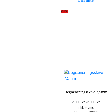
Læs mere
89,00 kr..
69,00 k
-38%
Begrænsningsskive 7,5mm
Den
Den
79,00
kr.
49,00
kr.
inkl. moms
oprindelige
aktuel