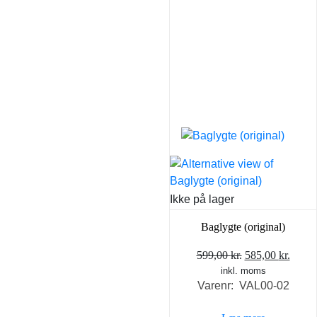
Ikke på lager
Baglygte (original)
Den
Den
599,00
kr.
585,00
kr.
inkl. moms
oprindelige
aktue
Varenr: VAL00-02
pris
pris
var:
er: