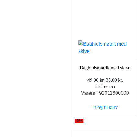
Baghjulsmøtrik med skive
Den
Den
49,00
kr.
35,00
kr.
inkl. moms
oprindelige
aktuel
Varenr: 92011600000
pris
pris
var:
er:
Tilføj til kurv
49,00 kr..
35,00 k
-2%