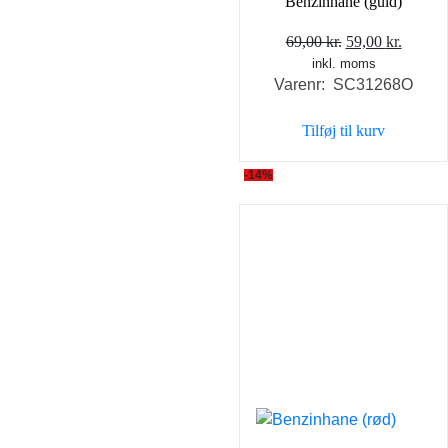
Benzinhane (guld)
Den
Den
69,00
kr.
59,00
kr.
inkl. moms
oprindelige
aktuel
Varenr: SC31268O
pris
pris
var:
er:
Tilføj til kurv
69,00 kr..
59,00 k
-14%