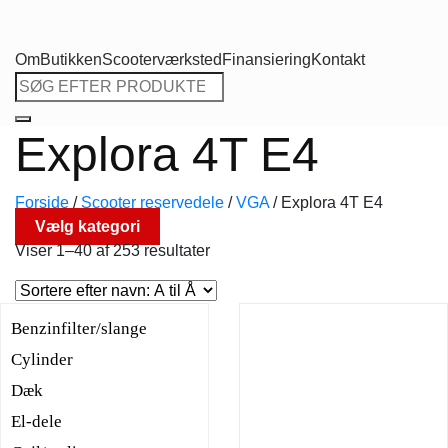
Om
Butikken
Scooterværksted
Finansiering
Kontakt
Søg
efter:
Explora 4T E4
Forside
/
Scooter reservedele
/
VGA
/
Explora 4T E4
Vælg kategori
Viser 1–40 af 253 resultater
Benzinfilter/slange
Cylinder
Dæk
El-dele