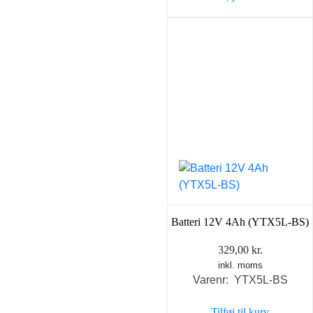
399,00 kr..
369,0
Batteri 12V 4Ah (YTX5L-BS)
329,00
kr.
inkl. moms
Varenr: YTX5L-BS
Tilføj til kurv