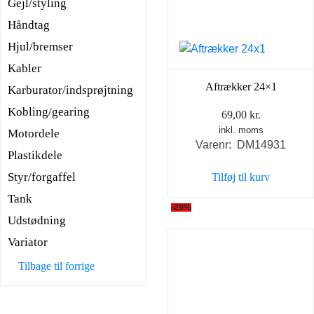
Gejl/styling
Håndtag
Hjul/bremser
Kabler
Aftrækker 24×1
Karburator/indsprøjtning
Kobling/gearing
69,00
kr.
inkl. moms
Motordele
Varenr: DM14931
Plastikdele
Styr/forgaffel
Tilføj til kurv
Tank
-29%
Udstødning
Variator
Tilbage til forrige