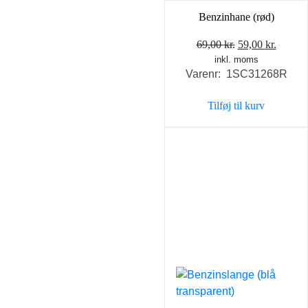
Benzinhane (rød)
Den
Den
69,00
kr.
59,00
kr.
inkl. moms
oprindelige
aktuel
Varenr: 1SC31268R
pris
pris
var:
er:
Tilføj til kurv
69,00 kr..
59,00 k