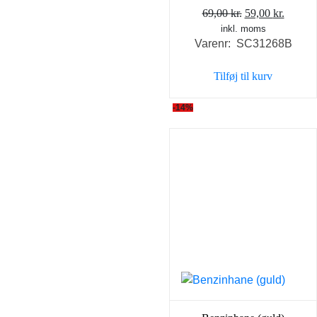
Den
Den
69,00
kr.
59,00
kr.
inkl. moms
oprindelige
aktuel
Varenr: SC31268B
pris
pris
var:
er:
Tilføj til kurv
69,00 kr..
59,00 k
-14%