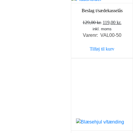
Beslag t/sædekasselås
Den
Den
129,00
kr.
119,00
kr.
inkl. moms
oprindelige
aktue
Varenr: VAL00-50
pris
pris
var:
er:
Tilføj til kurv
129,00 kr..
119,00