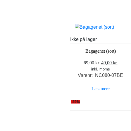
Ikke på lager
Bagagenet (sort)
Den
Den
69,00
kr.
49,00
kr.
inkl. moms
oprindelige
aktuel
Varenr: NC080-07BE
pris
pris
var:
er:
Læs mere
69,00 kr..
49,00 k
-29%