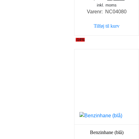
inkl. moms
oprindelige
aktuel
Varenr: NC04080
pris
pris
var:
er:
Tilføj til kurv
35,00 kr..
25,00 k
-14%
Benzinhane (blå)