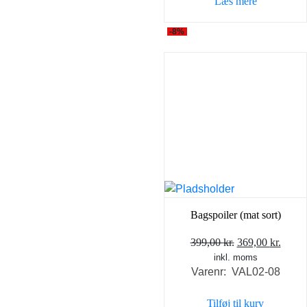
Læs mere
599,00 kr..
585,0
-8%
Bagspoiler (mat sort)
Den
Den
399,00
kr.
369,00
kr.
inkl. moms
oprindelige
aktue
Varenr: VAL02-08
pris
pris
var:
er:
Tilføj til kurv