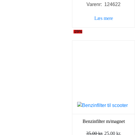
Varenr: 124622
Læs mere
-29%
Benzinfilter m/magnet
Den
Den
35,00
kr.
25,00
kr.