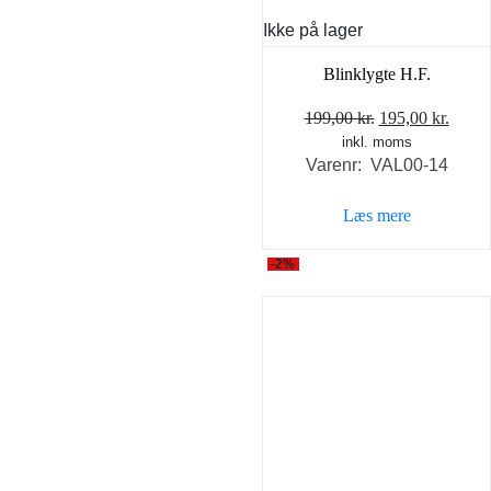
Ikke på lager
Blinklygte H.F.
Den
Den
199,00
kr.
195,00
kr.
inkl. moms
oprindelige
aktue
Varenr: VAL00-14
pris
pris
var:
er:
Læs mere
199,00 kr..
195,0
-2%