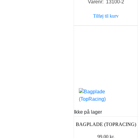
Varenr: 13100-2
pris
pris
var:
er:
Tilføj til kurv
43,90 kr..
35,00 k
Ikke på lager
BAGPLADE (TOPRACING)
99,00
kr.