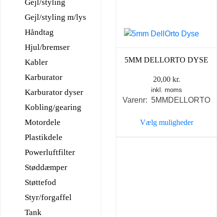
Gejl/styling
Gejl/styling m/lys
Håndtag
Hjul/bremser
5MM DELLORTO DYSE
Kabler
Karburator
20,00
kr.
inkl. moms
Karburator dyser
Varenr: 5MMDELLORTO
Kobling/gearing
Motordele
Vælg muligheder
Dette
Plastikdele
vare
Powerluftfilter
har
Støddæmper
flere
Støttefod
varianter.
Mulighederne
Styr/forgaffel
kan
Tank