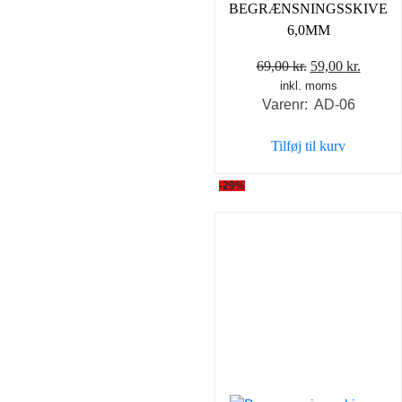
BEGRÆNSNINGSSKIVE
6,0MM
Den
Den
69,00
kr.
59,00
kr.
inkl. moms
oprindelige
aktuel
Varenr: AD-06
pris
pris
var:
er:
Tilføj til kurv
69,00 kr..
59,00 k
-29%