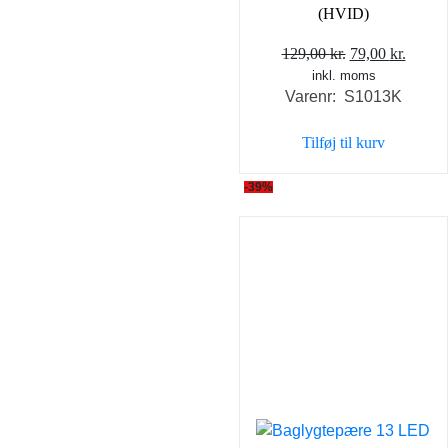
(HVID)
Den
Den
129,00
kr.
79,00
kr.
inkl. moms
oprindelige
aktuel
Varenr: S1013K
pris
pris
var:
er:
Tilføj til kurv
129,00 kr..
79,00 
-39%