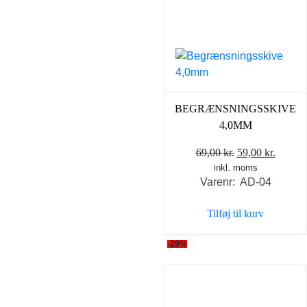
BEGRÆNSNINGSSKIVE
4,0MM
Den
Den
69,00
kr.
59,00
kr.
inkl. moms
oprindelige
aktuel
Varenr: AD-04
pris
pris
var:
er:
Tilføj til kurv
69,00 kr..
59,00 k
-29%