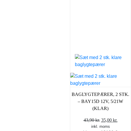
BAGLYGTEPÆRER, 2 STK.
– BAY15D 12V, 5/21W
(KLAR)
Den
Den
43,90
kr.
35,00
kr.
inkl. moms
oprindelige
aktuel