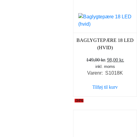
BAGLYGTEPÆRE 18 LED
(HVID)
Den
Den
149,00
kr.
98,00
kr.
inkl. moms
oprindelige
aktuel
Varenr: S1018K
pris
pris
var:
er:
Tilføj til kurv
149,00 kr..
98,00 
-34%