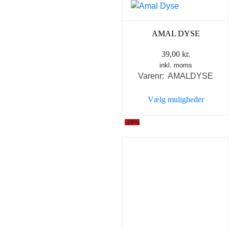
AMAL DYSE
39,00
kr.
inkl. moms
Varenr: AMALDYSE
Vælg muligheder
Dette
-29%
vare
har
flere
varianter.
Mulighederne
kan
vælges
på
varesiden