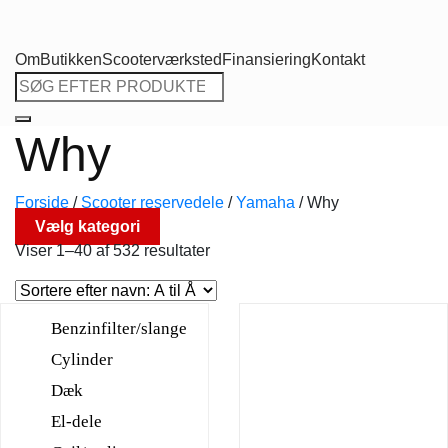
Om
Butikken
Scooterværksted
Finansiering
Kontakt
Søg
efter:
Why
Forside
/
Scooter reservedele
/
Yamaha
/
Why
Vælg kategori
Viser 1–40 af 532 resultater
Benzinfilter/slange
Cylinder
Dæk
El-dele