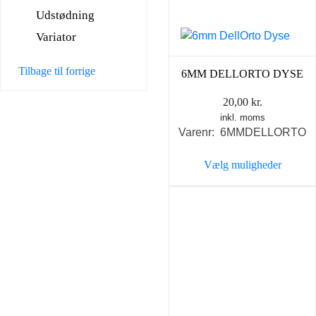
vælges
Udstødning
på
varesiden
Variator
Tilbage til forrige
6MM DELLORTO DYSE
20,00
kr.
inkl. moms
Varenr: 6MMDELLORTO
Vælg muligheder
Dette
vare
har
flere
varianter.
Mulighederne
kan
vælges