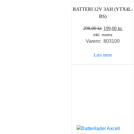
BATTERI 12V 3AH (YTX4L-
BS)
Den
Den
298,00
kr.
199,00
kr.
inkl. moms
oprindelige
aktue
Varenr: 803100
pris
pris
var:
er:
Læs mere
298,00 kr..
199,0