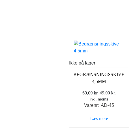
Ikke på lager
BEGRÆNSNINGSSKIVE
4,5MM
Den
Den
69,00
kr.
49,00
kr.
inkl. moms
oprindelige
aktuel
Varenr: AD-45
pris
pris
var:
er:
Læs mere
69,00 kr..
49,00 k