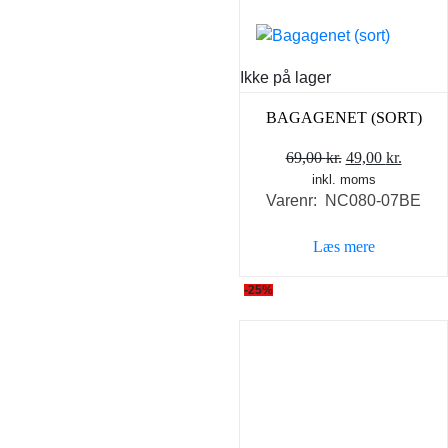
Ikke på lager
BAGAGENET (SORT)
Den
Den
69,00
kr.
49,00
kr.
inkl. moms
oprindelige
aktuel
Varenr: NC080-07BE
pris
pris
var:
er:
Læs mere
69,00 kr..
49,00 k
-25%