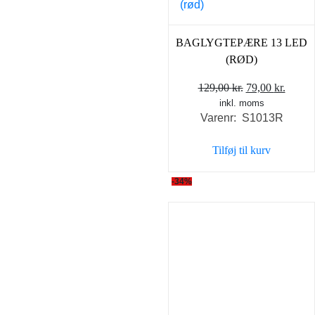
BAGLYGTEPÆRE 13 LED
(RØD)
Den
Den
129,00
kr.
79,00
kr.
inkl. moms
oprindelige
aktuel
Varenr: S1013R
pris
pris
var:
er:
Tilføj til kurv
129,00 kr..
79,00 
-34%