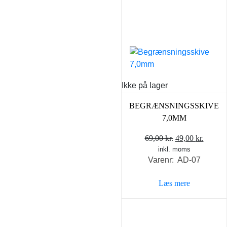
Ikke på lager
BEGRÆNSNINGSSKIVE
7,0MM
Den
Den
69,00
kr.
49,00
kr.
inkl. moms
oprindelige
aktuel
Varenr: AD-07
pris
pris
var:
er:
Læs mere
69,00 kr..
49,00 k