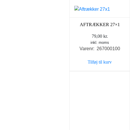
på
varesiden
AFTRÆKKER 27×1
79,00
kr.
inkl. moms
Varenr: 267000100
Tilføj til kurv