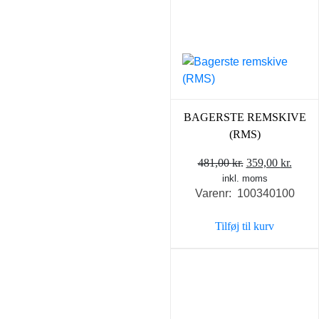
BAGERSTE REMSKIVE
(RMS)
Den
Den
481,00
kr.
359,00
kr.
inkl. moms
oprindelige
aktue
Varenr: 100340100
pris
pris
var:
er:
Tilføj til kurv
481,00 kr..
359,0