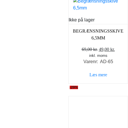
Ikke på lager
BEGRÆNSNINGSSKIVE
6,5MM
Den
Den
69,00
kr.
49,00
kr.
inkl. moms
oprindelige
aktuel
Varenr: AD-65
pris
pris
var:
er:
Læs mere
69,00 kr..
49,00 k
-29%