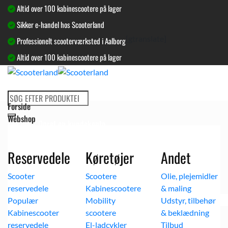
Fortsæt
Altid over 100 kabinescootere på lager
til
Sikker e-handel hos Scooterland
indhold
[gtranslate]
Professionelt scooterværksted i Aalborg
Altid over 100 kabinescootere på lager
Søg
Forside
efter:
Webshop
Log ind / Opret en kundekonto
Kurv /
0,00
kr.
Reservedele
Køretøjer
Andet
Scooter
Scootere
Olie, plejemidler
reservedele
Kabinescootere
& maling
Mobility
Udstyr, tilbehør
Kabinescooter
scootere
& beklædning
reservedele
El-ladcykler