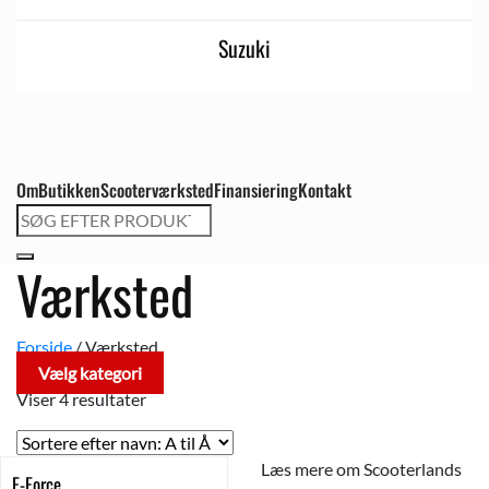
Suzuki
Om
Butikken
Scooterværksted
Finansiering
Kontakt
Søg
efter:
Værksted
Forside
/
Værksted
Vælg kategori
Viser 4 resultater
Læs mere om Scooterlands
E-Force