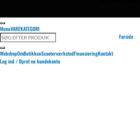
Menu
VAREKATEGORI
Forside
Søg
efter:
Webshop
Om
Butikken
Scooterværksted
Finansiering
Kontakt
Log ind / Opret en kundekonto