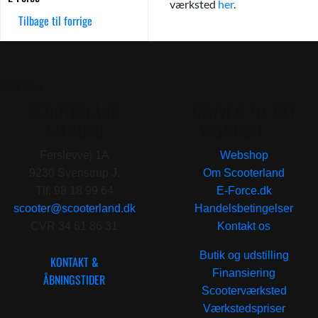
værksted
her
.
Tilbage til forrige
GENVEJE
SCOOTERLAND
GENVEJE TIL DET
AALBORG
VIGTIGSTE . . .
Ferslevvej 1A
Webshop
9230 Svenstrup J.
Om Scooterland
Tlf. 98 18 99 64
E-Force.dk
scooter@scooterland.dk
Handelsbetingelser
CVR 34 61 86 31
Kontakt os
Butik og udstilling
KONTAKT &
Finansiering
ÅBNINGSTIDER
Scooterværksted
Værkstedspriser