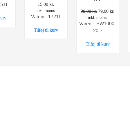
15,00
kr.
1511
inkl. moms
Den
Den
99,00
kr.
79,00
kr.
Varenr: 17211
kurv
inkl. moms
oprindelige
aktuell
Varenr: PW1000-
pris
pris
Tilføj til kurv
20D
var:
er:
99,00 kr..
79,00 kr
Tilføj til kurv