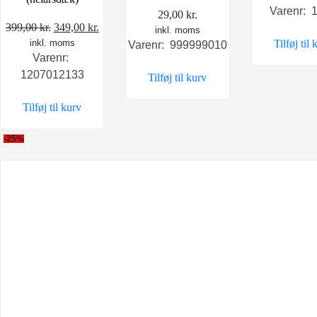
Varenr: 
29,00
kr.
Den
Den
399,00
kr.
349,00
kr.
inkl. moms
Tilføj til 
inkl. moms
oprindelige
aktuelle
Varenr: 999999010
Varenr:
pris
pris
1207012133
Tilføj til kurv
var:
er:
399,00 kr..
349,00 kr..
Tilføj til kurv
-25%