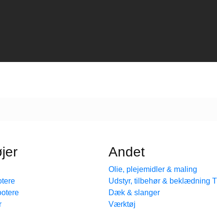
jer
Andet
Olie, plejemidler & maling
tere
Udstyr, tilbehør & beklædning
ootere
Dæk & slanger
r
Værktøj