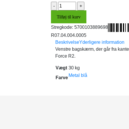
Bagskærm,
venstre
Tilføj til kurv
(metal
blå)
Stregkode:
5700103889698
antal
R07.04.004.0005
Beskrivelse
Yderligere information
Venstre bagskærm, der går fra kanten 
Force R2.
Vægt
30 kg
Metal blå
Farve