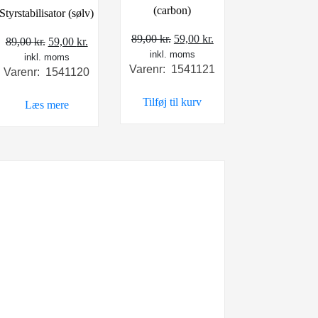
(carbon)
Styrstabilisator (sølv)
Den
Den
89,00
kr.
59,00
kr.
Den
Den
89,00
kr.
59,00
kr.
e
inkl. moms
oprindelige
aktuelle
inkl. moms
oprindelige
aktuelle
Varenr: 1541121
Varenr: 1541120
pris
pris
pris
pris
var:
er:
var:
er:
..
Tilføj til kurv
Læs mere
89,00 kr..
59,00 kr..
89,00 kr..
59,00 kr..