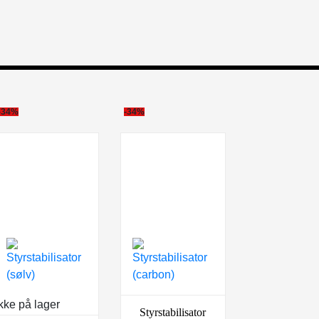
-34%
-34%
kke på lager
Styrstabilisator