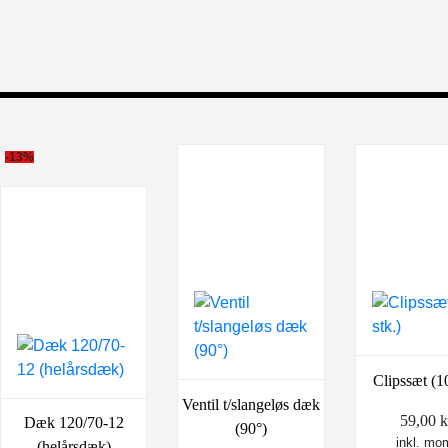
-13%
Clipssæt (10
Ventil t/slangeløs dæk
59,00
k
Dæk 120/70-12
(90°)
inkl. mo
(helårsdæk)