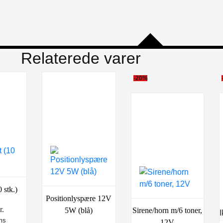
Relaterede varer
-20%
 stk.)
Positionlyspære 12V
r.
5W (blå)
Sirene/horn m/6 toner,
I
ms
12V