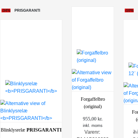
-34%
PRISGARANTI
-10%
Forgaffelbro
(original)
For
955,00
kr.
(
inkl. moms
Blinklysrelæ
PRISGARANTI
2.
Varenr: