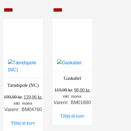
-20%
-18%
Gaskabel
Tændspole (NC)
Den
Den
119,00
kr.
98,00
kr.
Den
Den
inkl. moms
oprindelige
aktuelle
199,00
kr.
159,00
kr.
Varenr: BM01660
inkl. moms
oprindelige
aktuelle
pris
pris
Varenr: BM04760
pris
pris
var:
er:
Tilføj til kurv
var:
er:
119,00 kr..
98,00 kr..
Tilføj til kurv
199,00 kr..
159,00 kr..