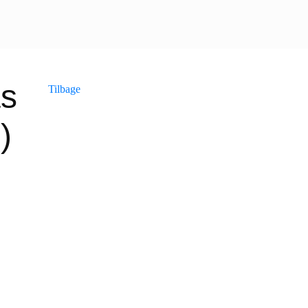
as
Tilbage
)