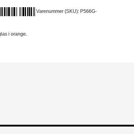
Varenummer (SKU):
P566G-
glas i orange.