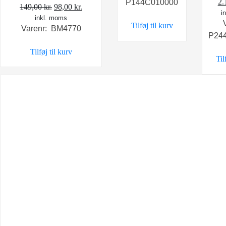
D
2.
P144C010000
Den
Den
149,00
kr.
98,00
kr.
op
i
inkl. moms
oprindelige
aktuelle
Tilføj til kurv
pr
Varenr: BM4770
pris
pris
P24
va
var:
er:
2.
Tilføj til kurv
149,00 kr..
98,00 kr..
Til