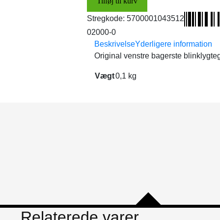
Tilføj til kurv
(original)
antal
Stregkode:
5700001043512
02000-0
Beskrivelse
Yderligere information
Original venstre bagerste blinklygte
Vægt
0,1 kg
Relaterede varer