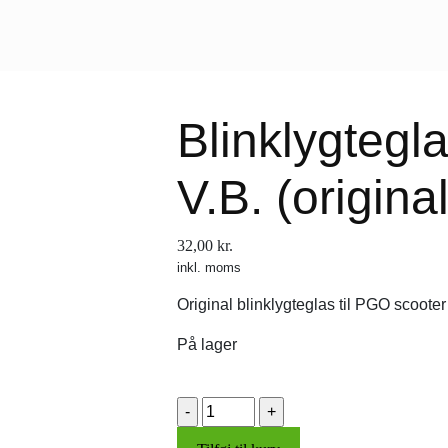
Blinklygtegl
V.B. (original
32,00
kr.
inkl. moms
Original blinklygteglas til PGO scooter
På lager
Blinklygteglas
V.B.