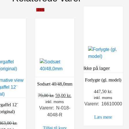
-25%
Ikke på lager
Forlygte (gl. model)
Sodsæt 40/48,0mm
447,50
kr.
Den
Den
79,00
kr.
59,00
kr.
inkl. moms
inkl. moms
oprindelige
aktuelle
Varenr: 16610000
gaffel 12¨
Varenr: N-018-
pris
pris
original)
4048-R
var:
er:
Læs mere
79,00 kr..
59,00 kr..
363,00
kr.
Tilføj til kurv