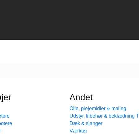
jer
Andet
Olie, plejemidler & maling
tere
Udstyr, tilbehør & beklædning
ootere
Dæk & slanger
r
Værktøj