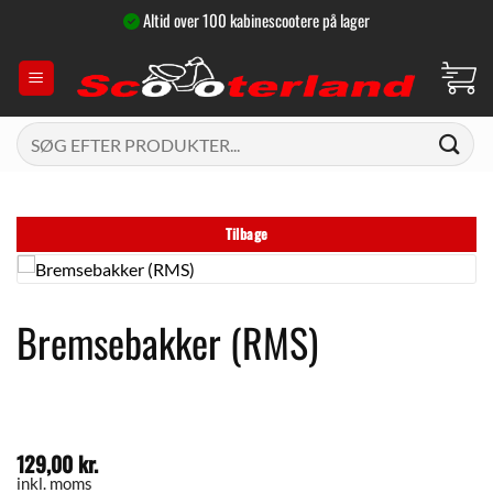
Fortsæt
Altid over 100 kabinescootere på lager
til
indhold
Søg
efter:
Tilbage
Bremsebakker (RMS)
129,00
kr.
inkl. moms