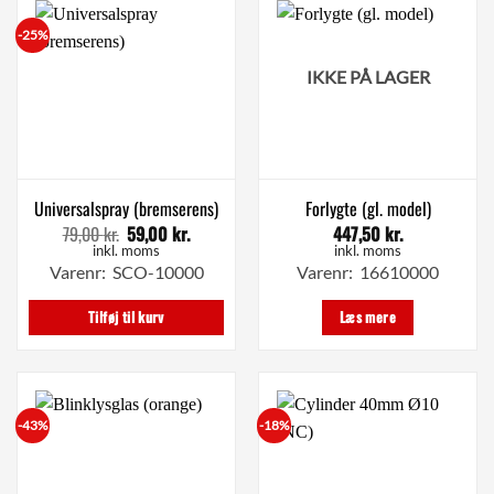
-25%
IKKE PÅ LAGER
Universalspray (bremserens)
Forlygte (gl. model)
79,00
kr.
59,00
kr.
447,50
kr.
Den
Den
oprindelige
aktuelle
inkl. moms
inkl. moms
pris
pris
Varenr: SCO-10000
Varenr: 16610000
var:
er:
79,00 kr..
59,00 kr..
Tilføj til kurv
Læs mere
-43%
-18%