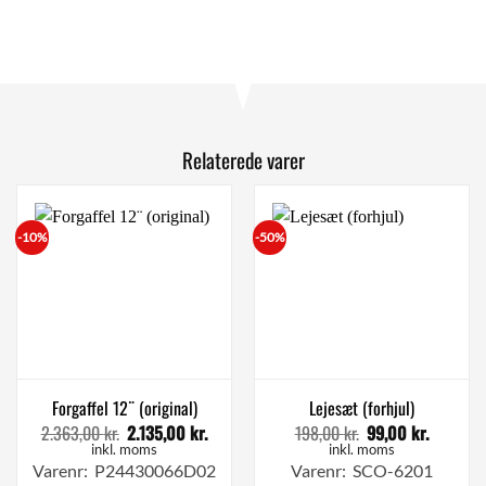
Relaterede varer
-10%
-50%
Forgaffel 12¨ (original)
Lejesæt (forhjul)
2.363,00
kr.
2.135,00
kr.
198,00
kr.
99,00
kr.
Den
Den
Den
Den
oprindelige
aktuelle
oprindelige
aktuell
inkl. moms
inkl. moms
pris
pris
pris
pris
Varenr: P24430066D02
Varenr: SCO-6201
var:
er:
var:
er: