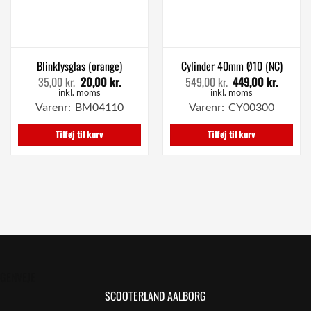
Blinklysglas (orange)
Cylinder 40mm Ø10 (NC)
35,00
kr.
20,00
kr.
549,00
kr.
449,00
kr.
Den
Den
Den
Den
oprindelige
aktuelle
oprindelige
aktuell
inkl. moms
inkl. moms
pris
pris
pris
pris
Varenr: BM04110
Varenr: CY00300
var:
er:
var:
er:
35,00 kr..
20,00 kr..
549,00 kr..
449,00 
Tilføj til kurv
Tilføj til kurv
GENVEJE
SCOOTERLAND AALBORG