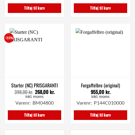
2.363,00 kr..
2.135,00 kr..
198,00 kr..
99,00 kr
Tilføj til kurv
Tilføj til kurv
-33%
Starter (NC) PRISGARANTI
Forgaffelbro (original)
398,00
kr.
268,00
kr.
955,00
kr.
Den
Den
oprindelige
aktuelle
inkl. moms
inkl. moms
pris
pris
Varenr: BM04800
Varenr: P144C010000
var:
er:
398,00 kr..
268,00 kr..
Tilføj til kurv
Tilføj til kurv