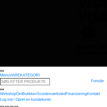
Menu
VAREKATEGORI
Søg
Forside
efter:
Webshop
Om
Butikken
Scooterværksted
Finansiering
Kontakt
Log ind / Opret en kundekonto