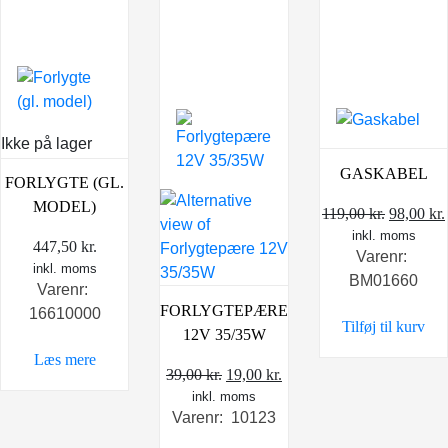
Ikke på lager
GASKABEL
FORLYGTE (GL.
MODEL)
Den
119,00
kr.
98,00
kr.
inkl. moms
oprindel
447,50
kr.
Varenr:
pris
inkl. moms
BM01660
var:
Varenr:
119,00 kr
FORLYGTEPÆRE
16610000
Tilføj til kurv
12V 35/35W
Læs mere
Den
Den
39,00
kr.
19,00
kr.
inkl. moms
oprindelige
aktuelle
Varenr: 10123
pris
pris
var:
er: