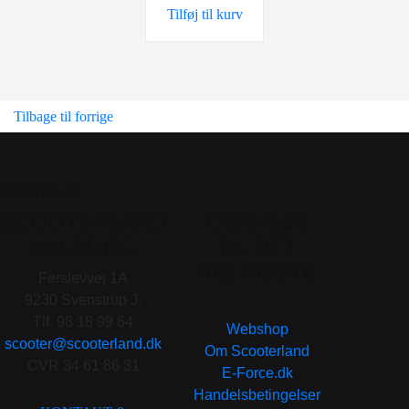
Tilføj til kurv
39,00 kr..
19,00 kr..
Tilbage til forrige
GENVEJE
SCOOTERLAND
GENVEJE
AALBORG
TIL DET
VIGTIGSTE
Ferslevvej 1A
. . .
9230 Svenstrup J.
Tlf. 98 18 99 64
Webshop
scooter@scooterland.dk
Om Scooterland
CVR 34 61 86 31
E-Force.dk
Handelsbetingelser