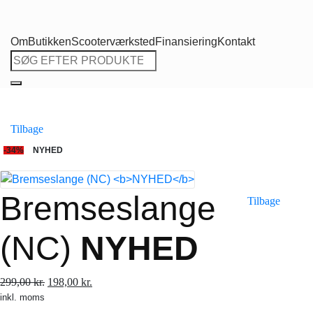
Om
Butikken
Scooterværksted
Finansiering
Kontakt
Søg
efter:
Tilbage
-34%
NYHED
Bremseslange
Tilbage
(NC)
NYHED
Den
Den
299,00
kr.
198,00
kr.
inkl. moms
oprindelige
aktuelle