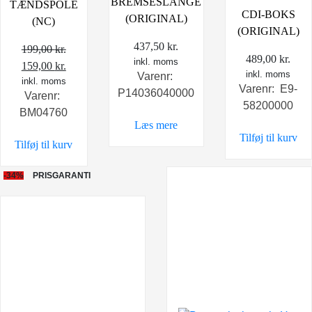
BREMSESLANGE
TÆNDSPOLE
CDI-BOKS
(ORIGINAL)
(NC)
(ORIGINAL)
437,50
kr.
199,00
kr.
489,00
kr.
inkl. moms
Den
Den
159,00
kr.
inkl. moms
Varenr:
oprindelige
inkl. moms
aktuelle
Varenr: E9-
P14036040000
Varenr:
pris
pris
58200000
BM04760
var:
er:
Læs mere
199,00 kr..
159,00 kr..
Tilføj til kurv
Tilføj til kurv
-34%
PRISGARANTI