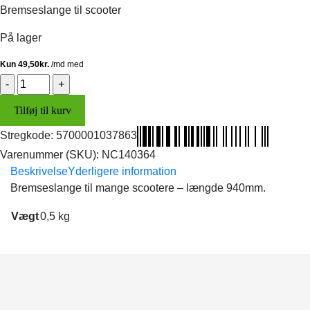
pris
pris
Bremseslange til scooter
var:
er:
299,00 kr..
198,00 kr..
På lager
Bremseslange
(NC)
Tilføj til kurv
NYHED
antal
Stregkode:
5700001037863
Varenummer (SKU):
NC140364
Beskrivelse
Yderligere information
Bremseslange til mange scootere – længde 940mm.
Vægt
0,5 kg