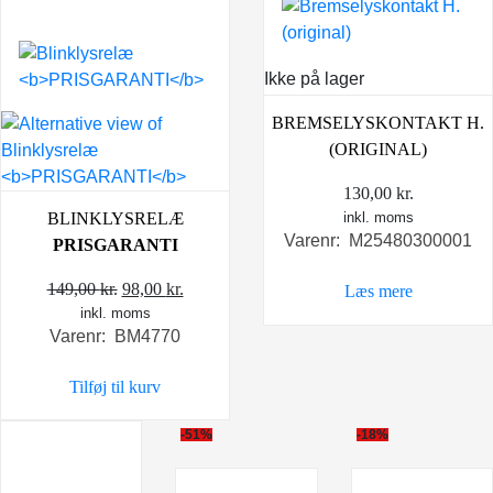
Ikke på lager
BREMSELYSKONTAKT H.
(ORIGINAL)
130,00
kr.
BLINKLYSRELÆ
inkl. moms
Varenr: M25480300001
PRISGARANTI
Den
Den
149,00
kr.
98,00
kr.
Læs mere
inkl. moms
oprindelige
aktuelle
Varenr: BM4770
pris
pris
var:
er:
Tilføj til kurv
149,00 kr..
98,00 kr..
-51%
-18%