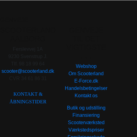
GENVEJE
SCOOTERLAND
GENVEJE
AALBORG
TIL DET
VIGTIGSTE
Ferslevvej 1A
. . .
9230 Svenstrup J.
Tlf. 98 18 99 64
Webshop
scooter@scooterland.dk
Om Scooterland
CVR 34 61 86 31
E-Force.dk
Handelsbetingelser
KONTAKT &
Kontakt os
ÅBNINGSTIDER
Butik og udstilling
Finansiering
Scooterværksted
Værkstedspriser