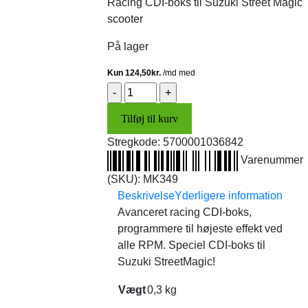
Racing CDI-boks til Suzuki Street Magic
var:
er:
scooter
698,00 kr..
498,00 kr..
På lager
CDI-
boks
Tilføj til kurv
(MK
Performance)
Stregkode:
5700001036842
antal
Varenummer
(SKU):
MK349
Beskrivelse
Yderligere information
Avanceret racing CDI-boks,
programmere til højeste effekt ved
alle RPM. Speciel CDI-boks til
Suzuki StreetMagic!
Vægt
0,3 kg