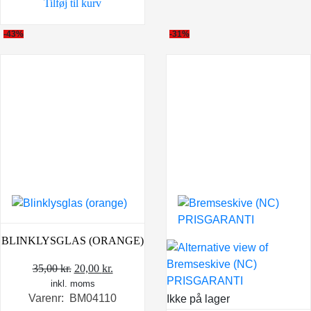
Tilføj til kurv
149,00 kr..
98,00 kr..
-43%
-31%
BLINKLYSGLAS (ORANGE)
Den
Den
35,00
kr.
20,00
kr.
inkl. moms
oprindelige
aktuelle
Varenr: BM04110
Ikke på lager
pris
pris