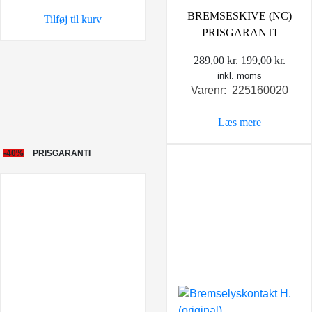
var:
er:
BREMSESKIVE (NC)
Tilføj til kurv
35,00 kr..
20,00 kr..
PRISGARANTI
Den
Den
289,00
kr.
199,00
kr.
inkl. moms
oprindelige
aktue
Varenr: 225160020
pris
pris
var:
er:
Læs mere
289,00 kr..
199,0
-40%
PRISGARANTI