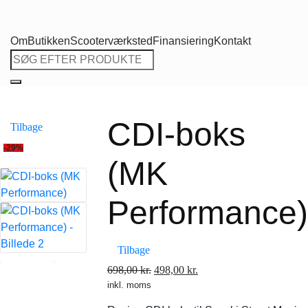
Om
Butikken
Scooterværksted
Finansiering
Kontakt
Søg
efter:
CDI-boks
Tilbage
-29%
(MK
Performance)
Tilbage
Den
Den
698,00
kr.
498,00
kr.
inkl. moms
oprindelige
aktuelle
pris
pris