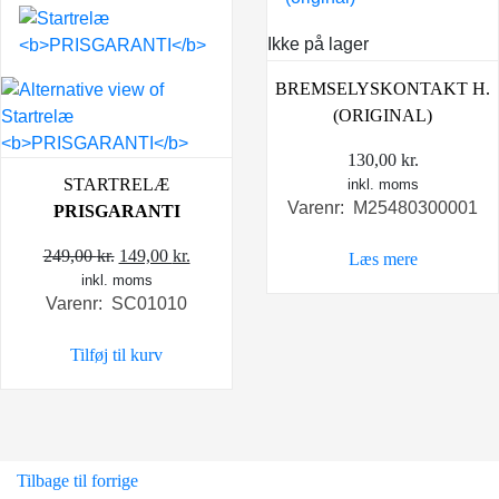
Ikke på lager
BREMSELYSKONTAKT H.
(ORIGINAL)
130,00
kr.
STARTRELÆ
inkl. moms
Varenr: M25480300001
PRISGARANTI
Den
Den
249,00
kr.
149,00
kr.
Læs mere
inkl. moms
oprindelige
aktuelle
Varenr: SC01010
pris
pris
var:
er:
Tilføj til kurv
249,00 kr..
149,00 kr..
Tilbage til forrige