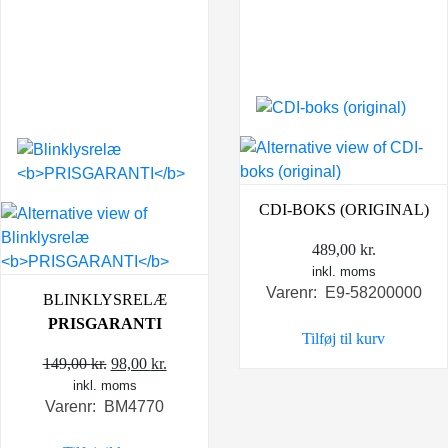
CDI-BOKS (ORIGINAL)
489,00
kr.
inkl. moms
Varenr: E9-58200000
BLINKLYSRELÆ
PRISGARANTI
Tilføj til kurv
Den
Den
149,00
kr.
98,00
kr.
inkl. moms
oprindelige
aktuelle
Varenr: BM4770
pris
pris
var:
er: