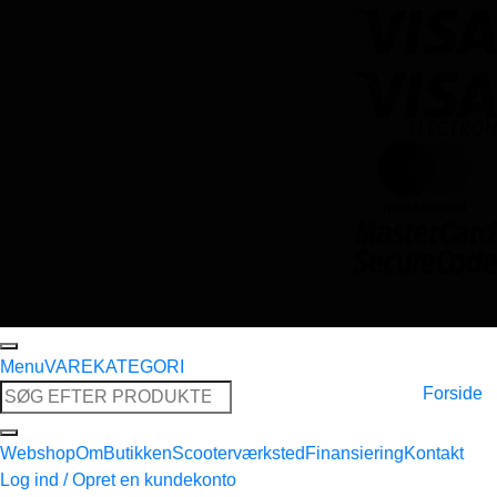
Menu
VAREKATEGORI
Søg
Forside
efter:
Webshop
Om
Butikken
Scooterværksted
Finansiering
Kontakt
Log ind / Opret en kundekonto