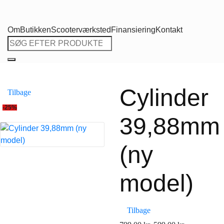
Om
Butikken
Scooterværksted
Finansiering
Kontakt
Søg
efter:
Cylinder
Tilbage
-25%
39,88mm
(ny
model)
Tilbage