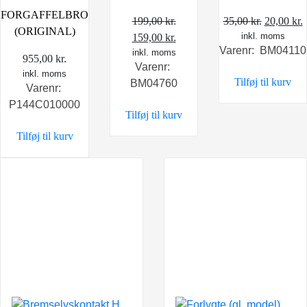
FORGAFFELBRO
Den
199,00
kr.
35,00
kr.
20,00
kr.
(ORIGINAL)
Den
Den
inkl. moms
oprindel
a
159,00
kr.
Varenr: BM04110
oprindelige
inkl. moms
aktuelle
pris
p
955,00
kr.
Varenr:
pris
pris
var:
e
inkl. moms
Tilføj til kurv
BM04760
var:
er:
35,00 kr.
2
Varenr:
199,00 kr..
159,00 kr..
P144C010000
Tilføj til kurv
Tilføj til kurv