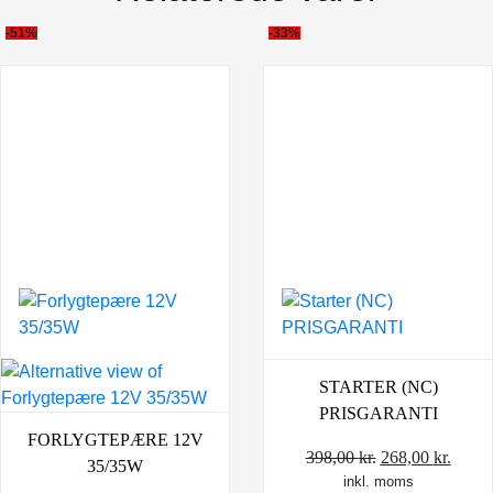
-51%
-33%
STARTER (NC)
PRISGARANTI
FORLYGTEPÆRE 12V
Den
Den
398,00
kr.
268,00
kr.
35/35W
inkl. moms
oprindelige
aktue