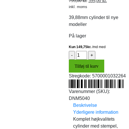
Den
Den
799,00
kr.
599,00
kr.
inkl. moms
oprindelige
aktuelle
pris
pris
39,88mm cylinder til nye
var:
er:
modeller
799,00 kr..
599,00 kr..
På lager
Cylinder
39,88mm
Tilføj til kurv
(ny
model)
Stregkode:
5700001032264
antal
Varenummer (SKU):
DNM5040
Beskrivelse
Yderligere information
Komplet højkvalitets
cylinder med stempel,