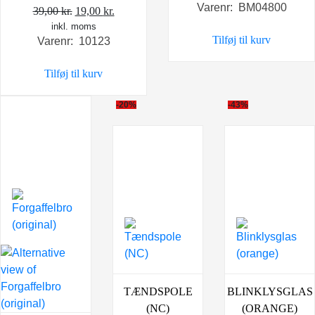
Varenr: BM04800
Den
Den
pris
pris
39,00
kr.
19,00
kr.
inkl. moms
oprindelige
aktuelle
var:
er:
Tilføj til kurv
Varenr: 10123
pris
pris
398,00 kr..
268,0
var:
er:
Tilføj til kurv
39,00 kr..
19,00 kr..
-20%
-43%
TÆNDSPOLE
BLINKLYSGLAS
(NC)
(ORANGE)