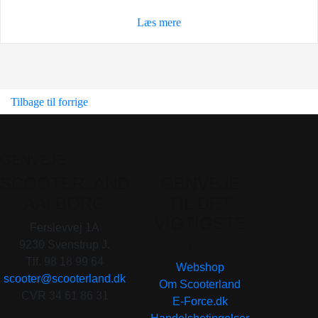
Læs mere
Tilbage til forrige
GENVEJE
SCOOTERLAND
GENVEJE
AALBORG
TIL DET
VIGTIGSTE
Ferslevvej 1A
. . .
9230 Svenstrup J.
Tlf. 98 18 99 64
Webshop
scooter@scooterland.dk
Om Scooterland
CVR 34 61 86 31
E-Force.dk