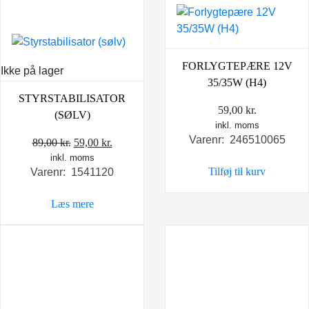
FORLYGTEPÆRE 12V
Ikke på lager
35/35W (H4)
STYRSTABILISATOR
59,00
kr.
(SØLV)
inkl. moms
Varenr: 246510065
Den
Den
89,00
kr.
59,00
kr.
inkl. moms
oprindelige
aktuelle
Tilføj til kurv
Varenr: 1541120
pris
pris
var:
er:
Læs mere
89,00 kr..
59,00 kr..