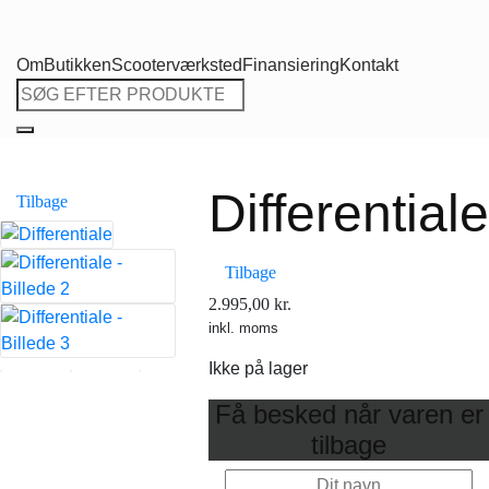
Om
Butikken
Scooterværksted
Finansiering
Kontakt
Søg
efter:
Differentiale
Tilbage
Tilbage
2.995,00
kr.
inkl. moms
Ikke på lager
Få besked når varen er
tilbage