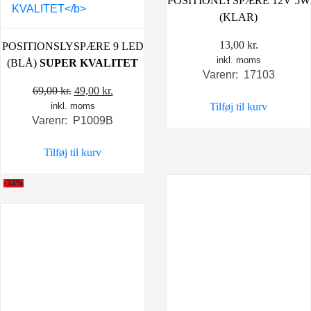
POSITIONLYSPÆRE 12V 5W
(KLAR)
13,00
kr.
POSITIONSLYSPÆRE 9 LED
inkl. moms
(BLÅ)
SUPER KVALITET
Varenr: 17103
Den
Den
69,00
kr.
49,00
kr.
Tilføj til kurv
inkl. moms
oprindelige
aktuelle
Varenr: P1009B
pris
pris
var:
er:
Tilføj til kurv
69,00 kr..
49,00 kr..
-34%