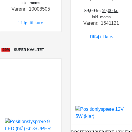
inkl. moms
oprindelige
aktuelle
Varenr: 10008505
pris
pris
Den
Den
89,00
kr.
59,00
kr.
var:
er:
inkl. moms
oprindelige
aktuel
Tilføj til kurv
Varenr: 1541121
59,00 kr..
49,00 kr..
pris
pris
var:
er:
Tilføj til kurv
89,00 kr..
59,00 k
-29%
SUPER KVALITET