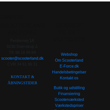
GENVEJE
SCOOTERLAND
GENVEJE
AALBORG
TIL DET
VIGTIGSTE
Ferslevvej 1A
. . .
9230 Svenstrup J.
Tlf. 98 18 99 64
Webshop
scooter@scooterland.dk
Om Scooterland
CVR 34 61 86 31
E-Force.dk
Handelsbetingelser
KONTAKT &
Kontakt os
ÅBNINGSTIDER
Butik og udstilling
Finansiering
Scooterværksted
Værkstedspriser