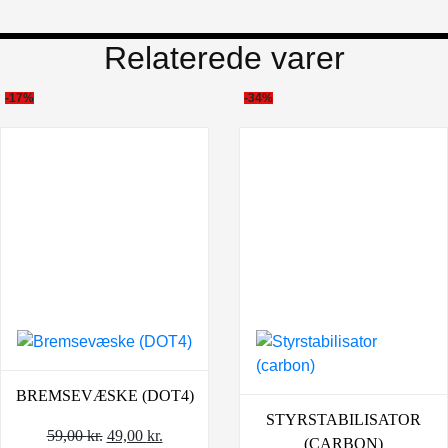
Relaterede varer
-17%
-34%
BREMSEVÆSKE (DOT4)
STYRSTABILISATOR
Den
Den
59,00
kr.
49,00
kr.
(CARBON)