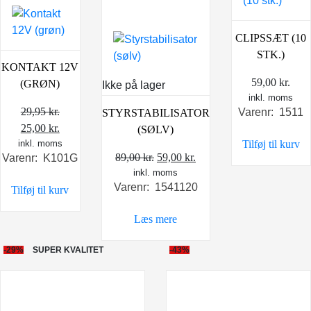
CLIPSSÆT (10
STK.)
KONTAKT 12V
59,00
kr.
(GRØN)
Ikke på lager
inkl. moms
29,95
kr.
Varenr: 1511
STYRSTABILISATOR
Den
Den
25,00
kr.
(SØLV)
Tilføj til kurv
inkl. moms
oprindelige
aktuelle
Den
Den
89,00
kr.
59,00
kr.
Varenr: K101G
pris
pris
inkl. moms
oprindelige
aktuelle
var:
er:
Varenr: 1541120
pris
pris
Tilføj til kurv
29,95 kr..
25,00 kr..
var:
er:
Læs mere
89,00 kr..
59,00 kr..
-29%
SUPER KVALITET
-43%