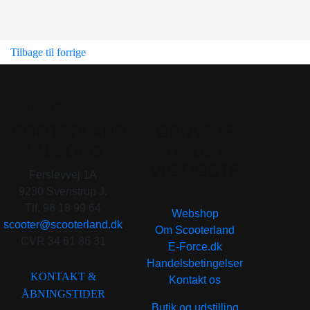
Tilbage til forrige
GENVEJE
SCOOTERLAND
GENVEJE
AALBORG
TIL DET
VIGTIGSTE
Ferslevvej 1A
. . .
9230 Svenstrup J.
Tlf. 98 18 99 64
Webshop
scooter@scooterland.dk
Om Scooterland
CVR 34 61 86 31
E-Force.dk
Handelsbetingelser
KONTAKT &
Kontakt os
ÅBNINGSTIDER
Butik og udstilling