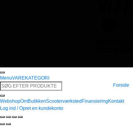
Menu
VAREKATEGORI
Søg
Forside
efter:
Webshop
Om
Butikken
Scooterværksted
Finansiering
Kontakt
Log ind / Opret en kundekonto