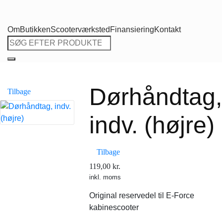
Om
Butikken
Scooterværksted
Finansiering
Kontakt
Søg
efter:
Dørhåndtag,
Tilbage
indv. (højre)
Tilbage
119,00
kr.
inkl. moms
Original reservedel til E-Force
kabinescooter