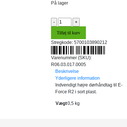
På lager
Dørhåndtag,
indv.
Tilføj til kurv
(højre)
antal
Stregkode:
5700103890212
Varenummer (SKU):
R06.03.017.0005
Beskrivelse
Yderligere information
Indvendigt højre dørhåndtag til E-
Force R2 i sort plast.
Vægt
0,5 kg