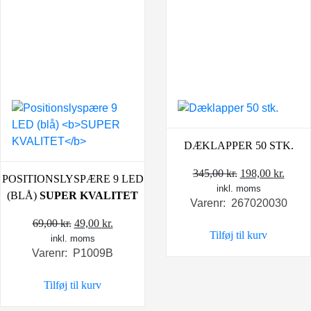
DÆKLAPPER 50 STK.
Den
Den
345,00
kr.
198,00
kr.
POSITIONSLYSPÆRE 9 LED
inkl. moms
oprindelige
aktue
(BLÅ)
SUPER KVALITET
Varenr: 267020030
pris
pris
Den
Den
var:
er:
69,00
kr.
49,00
kr.
Tilføj til kurv
inkl. moms
oprindelige
aktuelle
345,00 kr..
198,0
Varenr: P1009B
pris
pris
var:
er:
Tilføj til kurv
69,00 kr..
49,00 kr..