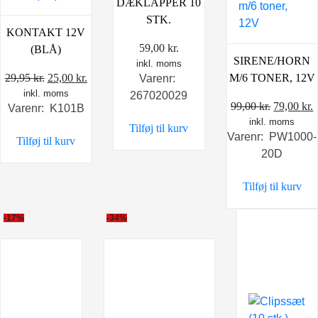
DÆKLAPPER 10
STK.
KONTAKT 12V
59,00
kr.
(BLÅ)
SIRENE/HORN
inkl. moms
Den
Den
29,95
kr.
25,00
kr.
M/6 TONER, 12V
Varenr:
inkl. moms
oprindelige
aktuelle
267020029
Den
99,00
kr.
79,00
kr.
Varenr: K101B
pris
pris
inkl. moms
oprindel
a
Tilføj til kurv
var:
er:
Varenr: PW1000-
pris
p
Tilføj til kurv
29,95 kr..
25,00 kr..
20D
var:
e
99,00 kr.
7
Tilføj til kurv
-17%
-34%