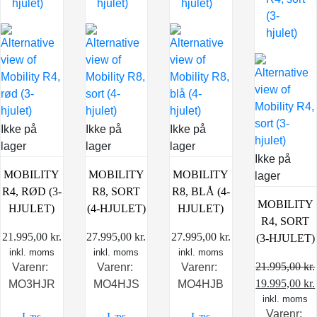
Ikke på
Ikke på
Ikke på
lager
lager
lager
Ikke på
MOBILITY
MOBILITY
MOBILITY
lager
R4, RØD (3-
R8, SORT
R8, BLÅ (4-
MOBILITY
HJULET)
(4-HJULET)
HJULET)
R4, SORT
21.995,00
kr.
27.995,00
kr.
27.995,00
kr.
(3-HJULET)
inkl. moms
inkl. moms
inkl. moms
21.995,00
kr.
Varenr:
Varenr:
Varenr:
Den
19.995,00
kr.
MO3HJR
MO4HJS
MO4HJB
oprindelige
inkl. moms
Varenr:
Læs
Læs
Læs
pris