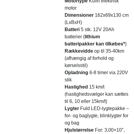
Motortype
Kulfri elektrisk
motor
Dimensioner
162x69x130 cm
(LxBxH)
Batteri
5 stk. 12V 20Ah
batterier (
lithium
batteripakker kan tilkøbes*
)
Rækkevidde
op til 35-40km
(afhængig af forhold og
kørselsstil)
Opladning
6-8 timer via 220V
stik
Hastighed
15 km/t
(hastighedsvælger kan sættes
til 6, 10 eller 15km/t)
Lygter
Fuld LED-lygtepakke –
for- og baglygte, blinklygter for
og bag
Hjulstørrelse
For: 3,00×10″,