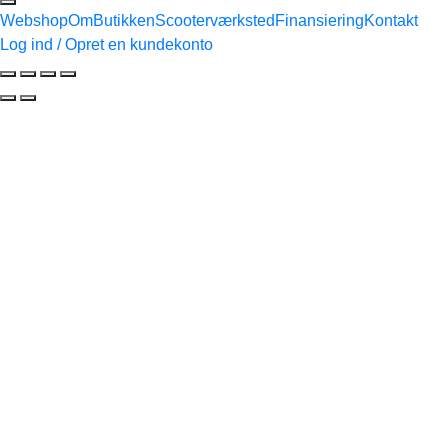
Webshop
Om
Butikken
Scooterværksted
Finansiering
Kontakt
Log ind / Opret en kundekonto