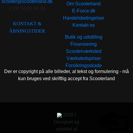
scooter@scooterland.dk
Om Scooterland
CVR 34 61 86 31
E-Force.dk
Handelsbetingelser
KONTAKT &
Kontakt os
ÅBNINGSTIDER
Butik og udstilling
Finansiering
Scooterværksted
Værkstedspriser
Forsikringsskade
Der er copyright på alle billeder, al tekst og formulering - må
kun bruges ved skriftlig accept fra Scooterland
2026 |
Designet og
udviklet af