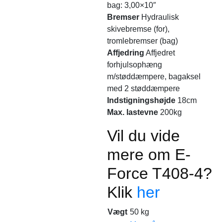
bag: 3,00×10″
Bremser
Hydraulisk
skivebremse (for),
tromlebremser (bag)
Affjedring
Affjedret
forhjulsophæng
m/støddæmpere, bagaksel
med 2 støddæmpere
Indstigningshøjde
18cm
Max. lastevne
200kg
Vil du vide
mere om E-
Force T408-4?
Klik
her
Vægt
50 kg