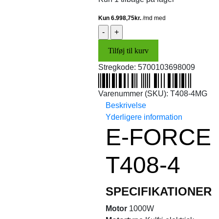
E-
Force
Tilføj til kurv
T408-
4
Stregkode:
5700103698009
mat
grå
Varenummer (SKU):
T408-4MG
(4-
Beskrivelse
hjulet)
Yderligere information
antal
E-FORCE
T408-4
SPECIFIKATIONER
Motor
1000W