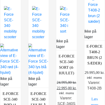
Ikke på
lager
Ikke på
E-FORCE
lager
T408-2
E-FORCE
BRUN (2
SCE-340
SÆDER)
SORT (4-
29.995,00
kr.
HJULET)
inkl. moms
Ikke på
Ikke på
24.995,00
kr.
Varenr:
lager
lager
Den
Den
22.995,00
kr.
T408-2B
oprindelige
inkl. moms
aktuelle
E-FORCE
E-FORCE
Varenr:
Læs
pris
pris
SCE-340
SCE-340
SCE-340S
var:
er:
mere
RØD (4-
LYS BLÅ