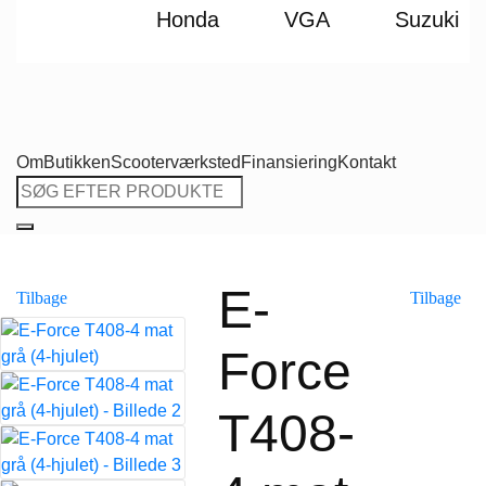
Honda
VGA
Suzuki
Om
Butikken
Scooterværksted
Finansiering
Kontakt
Søg
efter:
E-
Tilbage
Tilbage
Force
T408-