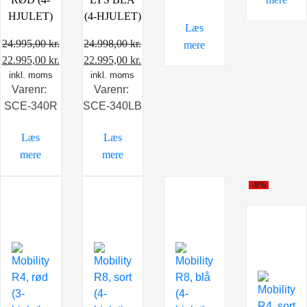
24.995,00 kr..
22.995,00 kr..
HJULET)
(4-HJULET)
Læs
24.995,00
kr.
24.998,00
kr.
mere
Den
Den
Den
Den
22.995,00
kr.
22.995,00
kr.
oprindelige
inkl. moms
aktuelle
oprindelige
inkl. moms
aktuelle
Varenr:
Varenr:
pris
pris
pris
pris
SCE-340R
SCE-340LB
var:
er:
var:
er:
24.995,00 kr..
22.995,00 kr..
24.998,00 kr..
22.995,00 kr..
Læs
Læs
mere
mere
-9%