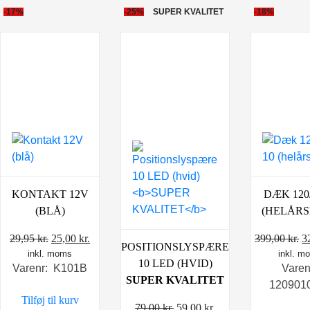
-17%
-25%
SUPER KVALITET
-18%
KONTAKT 12V
DÆK 120/
(BLÅ)
(HELÅR
Den
Den
D
29,95
kr.
25,00
kr.
399,00
kr.
3
POSITIONSLYSPÆRE
inkl. moms
oprindelige
aktuelle
inkl. m
o
10 LED (HVID)
Varenr: K101B
Varen
pris
pris
p
SUPER KVALITET
120901
var:
er:
v
Tilføj til kurv
29,95 kr..
25,00 kr..
3
Den
Den
79,00
kr.
59,00
kr.