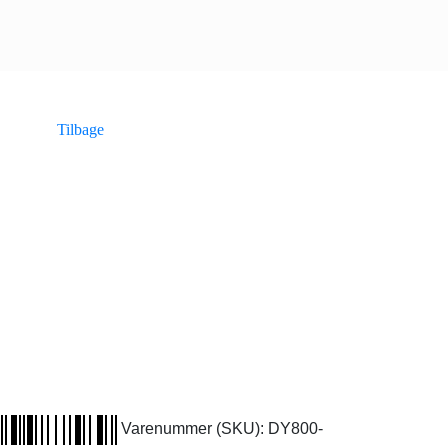
Tilbage
Varenummer (SKU):
DY800-