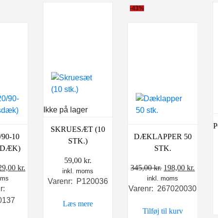
-43%
Ikke på lager
P
SKRUESÆT (10
90-10
DÆKLAPPER 50
STK.)
SDÆK)
STK.
59,00
kr.
en
Den
Den
Den
29,00
kr.
345,00
kr.
198,00
kr.
inkl. moms
oms
prindelige
aktuelle
inkl. moms
oprindelige
aktuel
Varenr: P120036
r:
Varenr: 267020030
ris
pris
pris
pris
0137
ar:
er:
var:
er:
Læs mere
Tilføj til kurv
99,00 kr..
329,00 kr..
345,00 kr..
198,00 