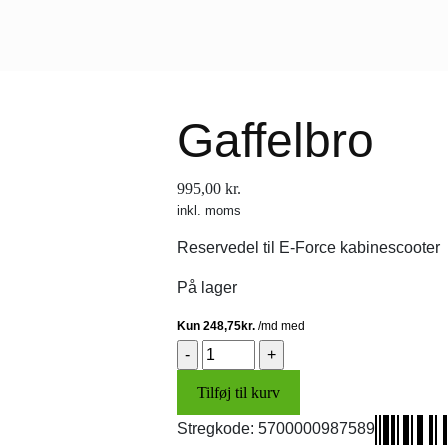
Gaffelbro
995,00
kr.
inkl. moms
Reservedel til E-Force kabinescooter
På lager
Gaffelbro
antal
Tilføj til kurv
Stregkode:
5700000987589