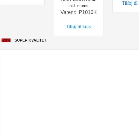
Tilføj ti
inkl. moms
oprindelige
aktuelle
Varenr: P1010K
pris
pris
var:
er:
Tilføj til kurv
79,00 kr..
59,00 kr..
-29%
SUPER KVALITET