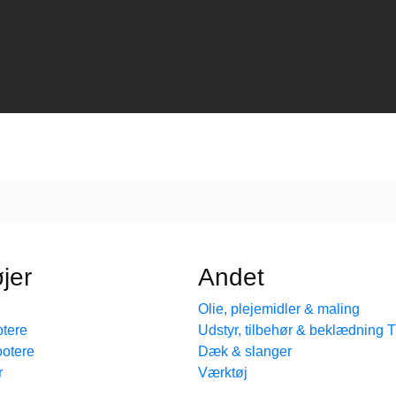
jer
Andet
Olie, plejemidler & maling
tere
Udstyr, tilbehør & beklædning
ootere
Dæk & slanger
r
Værktøj