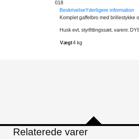
018
Beskrivelse
Yderligere information
Komplet gaffelbro med brillestykke o
Husk evt. styrfittingssæt, varenr. D
Vægt
4 kg
Relaterede varer