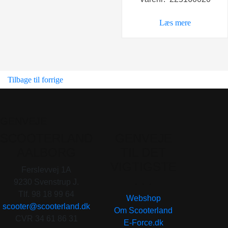
pris
pris
var:
er:
Læs mere
289,00 kr..
199,0
Tilbage til forrige
GENVEJE
SCOOTERLAND
GENVEJE
AALBORG
TIL DET
VIGTIGSTE
Ferslevvej 1A
. . .
9230 Svenstrup J.
Tlf. 98 18 99 64
Webshop
scooter@scooterland.dk
Om Scooterland
CVR 34 61 86 31
E-Force.dk