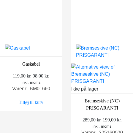
Gaskabel
Den
Den
119,00
kr.
98,00
kr.
inkl. moms
oprindelige
aktuelle
Varenr: BM01660
Ikke på lager
pris
pris
var:
er:
Bremseskive (NC)
Tilføj til kurv
119,00 kr..
98,00 kr..
PRISGARANTI
Den
Den
289,00
kr.
199,00
kr.
inkl. moms
oprindelige
aktue
Varenr: 225160020