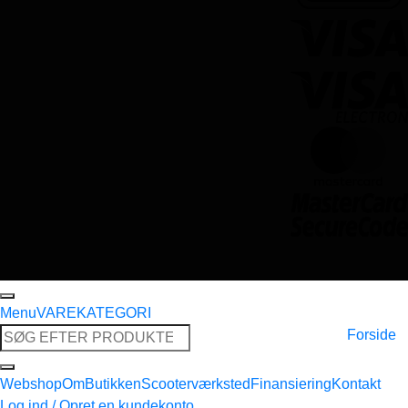
Menu
VAREKATEGORI
Søg
Forside
efter:
Webshop
Om
Butikken
Scooterværksted
Finansiering
Kontakt
Log ind / Opret en kundekonto