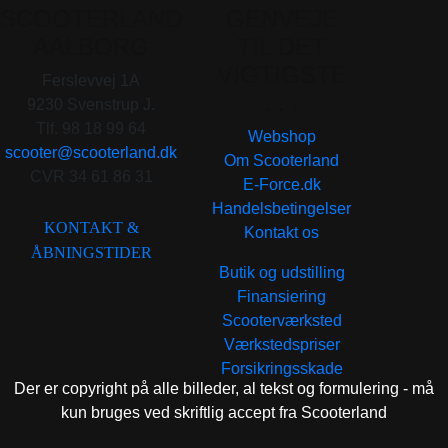
SCOOTERLAND
GENVEJE
AALBORG
TIL DET
VIGTIGSTE
Ferslevvej 1A
. . .
9230 Svenstrup J.
Tlf. 98 18 99 64
Webshop
scooter@scooterland.dk
Om Scooterland
CVR 34 61 86 31
E-Force.dk
Handelsbetingelser
KONTAKT &
Kontakt os
ÅBNINGSTIDER
Butik og udstilling
Finansiering
Scooterværksted
Værkstedspriser
Forsikringsskade
Der er copyright på alle billeder, al tekst og formulering - må
kun bruges ved skriftlig accept fra Scooterland