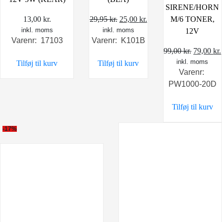
SIRENE/HORN
Den
Den
29,95
kr.
25,00
kr.
M/6 TONER,
13,00
kr.
inkl. moms
oprindelige
aktuelle
inkl. moms
12V
Varenr: K101B
Varenr: 17103
pris
pris
Den
99,00
kr.
79,00
kr.
var:
er:
inkl. moms
oprindel
Tilføj til kurv
Tilføj til kurv
29,95 kr..
25,00 kr..
Varenr:
pris
PW1000-20D
var:
99,00 kr.
Tilføj til kurv
-17%