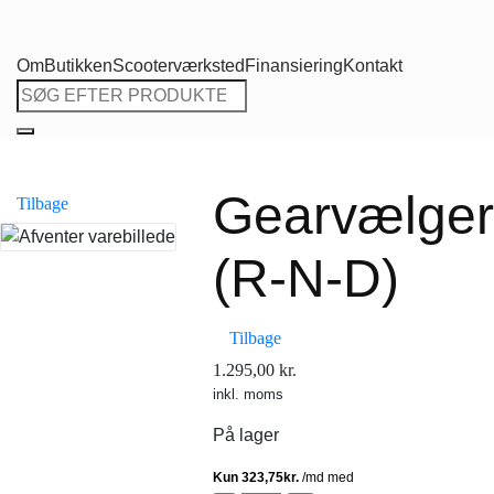
Om
Butikken
Scooterværksted
Finansiering
Kontakt
Søg
efter:
Gearvælger
Tilbage
(R-N-D)
Tilbage
1.295,00
kr.
inkl. moms
På lager