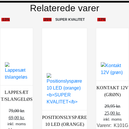
Relaterede varer
-13%
-25%
SUPER KVALITET
-17%
KONTAKT 12V
LAPPESÆT
(GRØN)
T/SLANGELØS
29,95
kr.
79,00
kr.
Den
Den
25,00
kr.
POSITIONSLYSPÆRE
Den
Den
69,00
kr.
inkl. moms
oprindelige
aktu
10 LED (ORANGE)
inkl. moms
oprindelige
aktuelle
Varenr: K101G
pris
pris