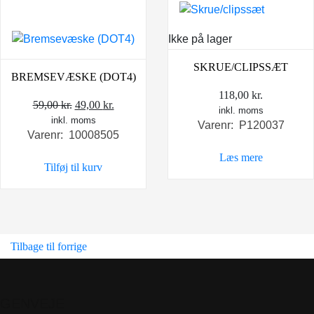
Ikke på lager
SKRUE/CLIPSSÆT
BREMSEVÆSKE (DOT4)
118,00
kr.
Den
Den
59,00
kr.
49,00
kr.
inkl. moms
inkl. moms
oprindelige
aktuelle
Varenr: P120037
Varenr: 10008505
pris
pris
var:
er:
Læs mere
Tilføj til kurv
59,00 kr..
49,00 kr..
Tilbage til forrige
GENVEJE