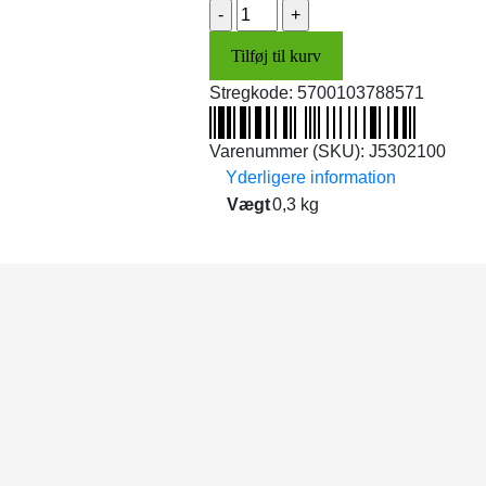
Gearvælger
(R-
Tilføj til kurv
N-
D)
Stregkode:
5700103788571
antal
Varenummer (SKU):
J5302100
Yderligere information
Vægt
0,3 kg