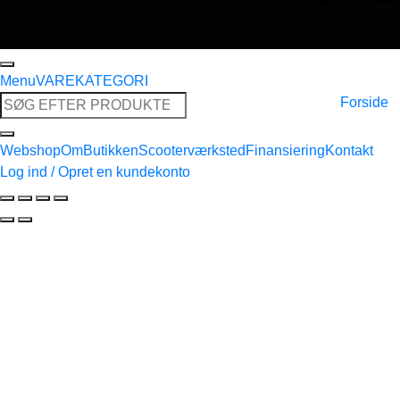
Menu
VAREKATEGORI
Søg
Forside
efter:
Webshop
Om
Butikken
Scooterværksted
Finansiering
Kontakt
Log ind / Opret en kundekonto