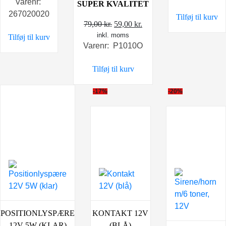
Varenr:
SUPER KVALITET
pris
pris
var:
er:
267020020
var:
er:
Tilføj til kurv
29,95 kr..
25,0
Den
Den
79,00
kr.
59,00
kr.
79,00 kr..
69,00 kr..
inkl. moms
oprindelige
aktuelle
Tilføj til kurv
Varenr: P1010O
pris
pris
var:
er:
Tilføj til kurv
79,00 kr..
59,00 kr..
-17%
-20%
KONTAKT 12V
POSITIONLYSPÆRE
(BLÅ)
12V 5W (KLAR)