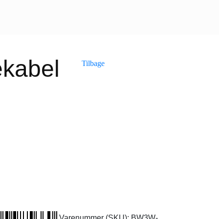
kabel
Tilbage
Varenummer (SKU):
BW3W-