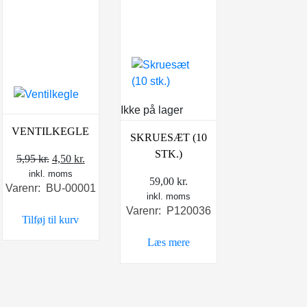
Ikke på lager
VENTILKEGLE
SKRUESÆT (10
STK.)
Den
Den
5,95
kr.
4,50
kr.
inkl. moms
oprindelige
aktuelle
59,00
kr.
Varenr: BU-00001
pris
pris
inkl. moms
var:
er:
Varenr: P120036
lle
Tilføj til kurv
5,95 kr..
4,50 kr..
Læs mere
kr..