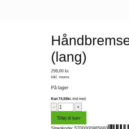
Håndbremse
(lang)
298,00
kr.
inkl. moms
På lager
Håndbremsekabel
(lang)
Tilføj til kurv
antal
Stregkode:
5700000985660