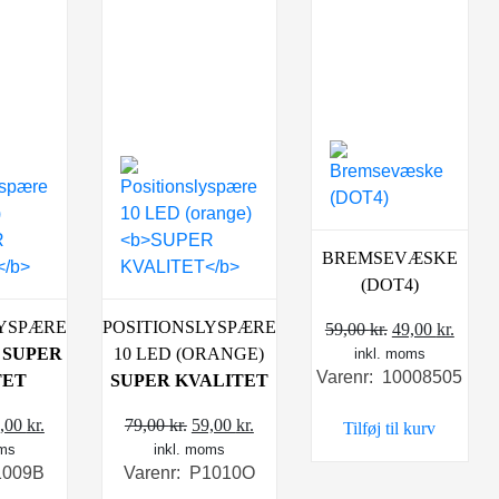
BREMSEVÆSKE
(DOT4)
LYSPÆRE
POSITIONSLYSPÆRE
Den
Den
59,00
kr.
49,00
kr.
)
SUPER
10 LED (ORANGE)
inkl. moms
oprindelige
aktue
Varenr: 10008505
TET
SUPER KVALITET
pris
pris
var:
er:
en
Den
Den
Den
,00
kr.
79,00
kr.
59,00
kr.
Tilføj til kurv
59,00 kr..
49,00 
oms
rindelige
aktuelle
inkl. moms
oprindelige
aktuelle
1009B
Varenr: P1010O
is
pris
pris
pris