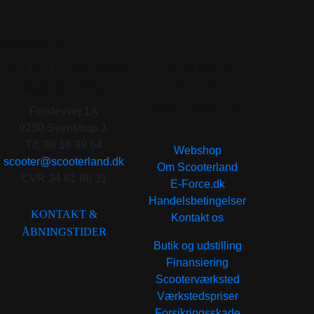
GENVEJE
SCOOTERLAND
GENVEJE
AALBORG
TIL DET
VIGTIGSTE
Ferslevvej 1A
. . .
9230 Svenstrup J.
Tlf. 98 18 99 64
Webshop
scooter@scooterland.dk
Om Scooterland
CVR 34 61 86 31
E-Force.dk
Handelsbetingelser
KONTAKT &
Kontakt os
ÅBNINGSTIDER
Butik og udstilling
Finansiering
Scooterværksted
Værkstedspriser
Forsikringsskade