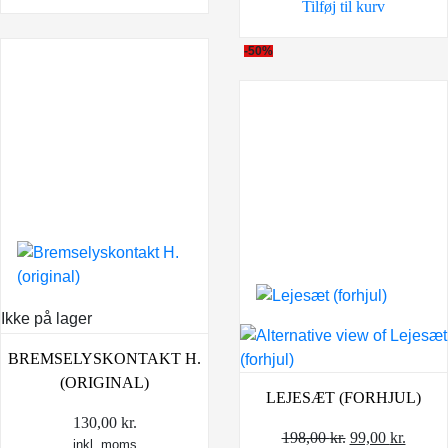
Tilføj til kurv
-50%
Ikke på lager
BREMSELYSKONTAKT H.
(ORIGINAL)
LEJESÆT (FORHJUL)
130,00
kr.
Den
Den
198,00
kr.
99,00
kr.
inkl. moms