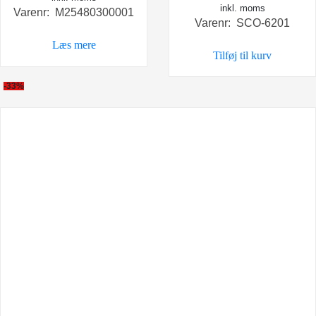
inkl. moms
oprindelige
aktuel
Varenr: M25480300001
Varenr: SCO-6201
pris
pris
var:
er:
Læs mere
Tilføj til kurv
198,00 kr..
99,00 
-33%