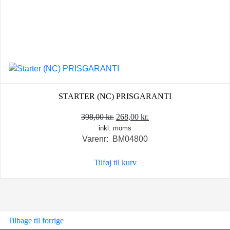
STARTER (NC) PRISGARANTI
Den
Den
398,00
kr.
268,00
kr.
inkl. moms
oprindelige
aktuelle
Varenr: BM04800
pris
pris
var:
er:
Tilføj til kurv
398,00 kr..
268,00 kr..
Tilbage til forrige