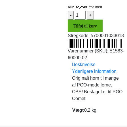
Horn
(original)
Tilføj til kurv
antal
Stregkode:
5700001033018
Varenummer (SKU):
E1583-
60000-02
Beskrivelse
Yderligere information
Originalt horn til mange
af PGO-modellerne.
OBS! Beslaget er til PGO
Comet.
Vægt
0,2 kg