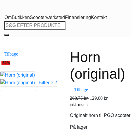
Om
Butikken
Scooterværksted
Finansiering
Kontakt
Søg
efter:
Horn
Tilbage
-52%
(original)
Tilbage
Den
Den
268,75
kr.
129,00
kr.
inkl. moms
oprindelige
aktuelle
pris
pris
Originalt horn til PGO scooter
var:
er:
268,75 kr..
129,00 kr..
På lager