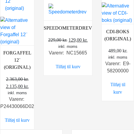
SPEEDOMETERDREV
CDI-BOKS
(ORIGINAL)
Den
Den
229,00
kr.
129,00
kr.
inkl. moms
oprindelige
aktuelle
489,00
kr.
Varenr: NC15665
FORGAFFEL
pris
pris
inkl. moms
12¨
var:
er:
Varenr: E9-
Tilføj til kurv
(ORIGINAL)
229,00 kr..
129,00 kr..
58200000
2.363,00
kr.
Tilføj til
Den
Den
2.135,00
kr.
kurv
oprindelige
inkl. moms
aktuelle
Varenr:
pris
pris
P24430066D02
var:
er:
2.363,00 kr..
2.135,00 kr..
Tilføj til kurv