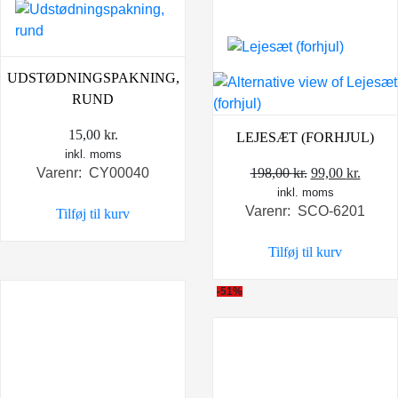
UDSTØDNINGSPAKNING,
RUND
15,00
kr.
LEJESÆT (FORHJUL)
inkl. moms
Den
Den
198,00
kr.
99,00
kr.
Varenr: CY00040
inkl. moms
oprindelige
aktuel
Varenr: SCO-6201
Tilføj til kurv
pris
pris
var:
er:
Tilføj til kurv
198,00 kr..
99,00 
-51%