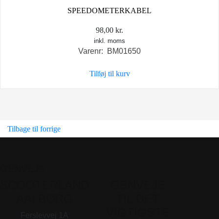
SPEEDOMETERKABEL
98,00
kr.
inkl. moms
Varenr: BM01650
Tilføj til kurv
Tilbage til forrige
GENVEJE
SCOOTERLAND
GENVEJE
AALBORG
TIL DET
VIGTIGSTE
Ferslevvej 1A