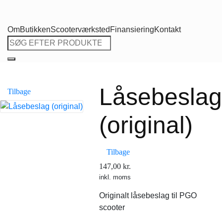
Om
Butikken
Scooterværksted
Finansiering
Kontakt
Søg
efter:
Låsebeslag
Tilbage
(original)
Tilbage
147,00
kr.
inkl. moms
Originalt låsebeslag til PGO
scooter