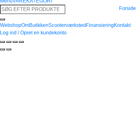
Menu
VAREKATEGORI
Søg
Forside
efter:
Webshop
Om
Butikken
Scooterværksted
Finansiering
Kontakt
Log ind / Opret en kundekonto