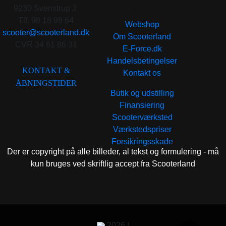
. . .
9230 Svenstrup J.
Tlf. 98 18 99 64
Webshop
scooter@scooterland.dk
Om Scooterland
CVR 34 61 86 31
E-Force.dk
Handelsbetingelser
KONTAKT &
Kontakt os
ÅBNINGSTIDER
Butik og udstilling
Finansiering
Scooterværksted
Værkstedspriser
Forsikringsskade
Der er copyright på alle billeder, al tekst og formulering - må
kun bruges ved skriftlig accept fra Scooterland
2026 |