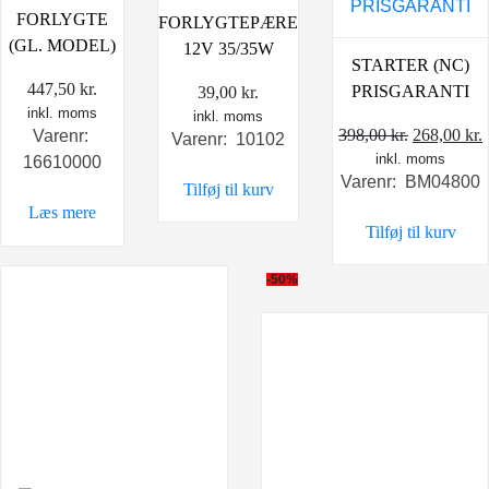
FORLYGTE
FORLYGTEPÆRE
(GL. MODEL)
12V 35/35W
STARTER (NC)
447,50
kr.
PRISGARANTI
39,00
kr.
inkl. moms
inkl. moms
Den
398,00
kr.
268,00
kr.
Varenr:
Varenr: 10102
inkl. moms
oprindeli
a
16610000
Varenr: BM04800
pris
p
Tilføj til kurv
var:
e
Læs mere
Tilføj til kurv
398,00 kr.
2
-50%