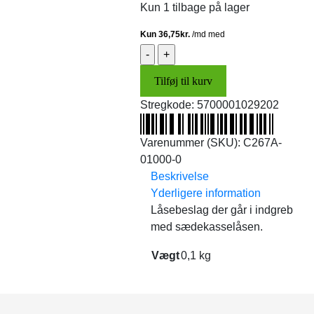
Kun 1 tilbage på lager
Låsebeslag
(original)
Tilføj til kurv
antal
Stregkode:
5700001029202
Varenummer (SKU):
C267A-
01000-0
Beskrivelse
Yderligere information
Låsebeslag der går i indgreb
med sædekasselåsen.
Vægt
0,1 kg