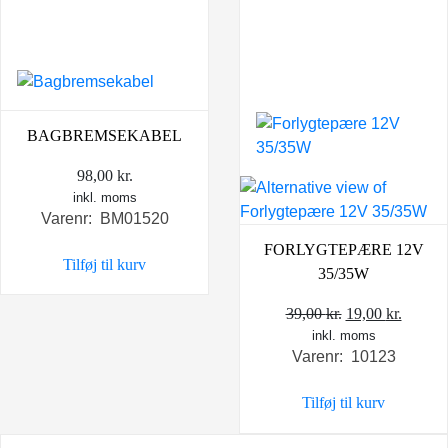
BAGBREMSEKABEL
98,00
kr.
inkl. moms
Varenr: BM01520
FORLYGTEPÆRE 12V
Tilføj til kurv
35/35W
Den
Den
39,00
kr.
19,00
kr.
inkl. moms
oprindelige
aktuel
Varenr: 10123
pris
pris
var:
er:
Tilføj til kurv
39,00 kr..
19,00 k