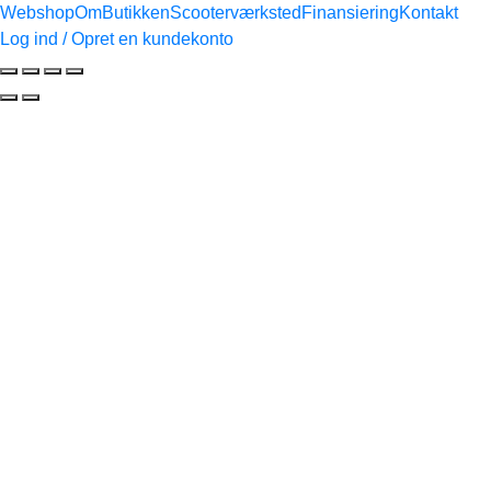
Webshop
Om
Butikken
Scooterværksted
Finansiering
Kontakt
Log ind / Opret en kundekonto