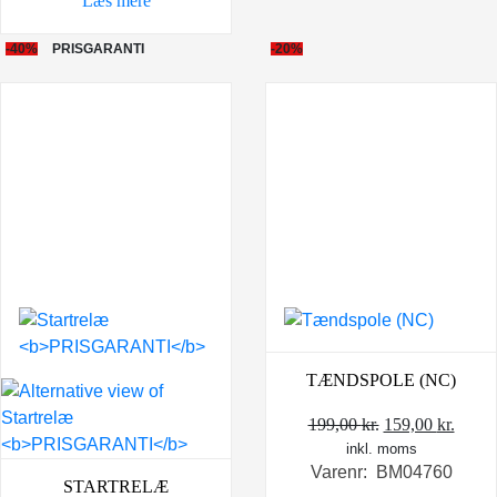
Læs mere
-40%
PRISGARANTI
-20%
TÆNDSPOLE (NC)
Den
Den
199,00
kr.
159,00
kr.
inkl. moms
oprindelige
aktue
Varenr: BM04760
pris
pris
STARTRELÆ