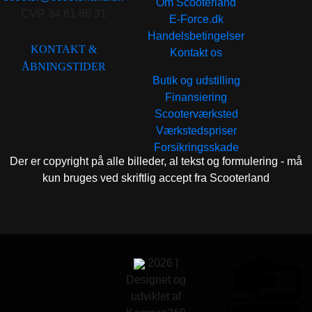
Om Scooterland
CVR 34 61 86 31
E-Force.dk
Handelsbetingelser
KONTAKT &
Kontakt os
ÅBNINGSTIDER
Butik og udstilling
Finansiering
Scooterværksted
Værkstedspriser
Forsikringsskade
Der er copyright på alle billeder, al tekst og formulering - må
kun bruges ved skriftlig accept fra Scooterland
2026 |
Designet og
udviklet af