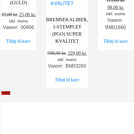
119,00
kr.
(GULD)
Den
Den
98,00
kr.
Den
Den
inkl. moms
oprindelige
aktu
35,00
kr.
25,00
kr.
BREMSEKALIBER,
Varenr:
inkl. moms
oprindelige
aktuelle
pris
pris
1-STEMPLET
Varenr: 00906
BM01660
pris
pris
var:
er:
(PGO) SUPER
var:
er:
119,00 kr..
98,00
Tilføj til kurv
Tilføj til kurv
KVALITET
35,00 kr..
25,00 kr..
Den
Den
598,00
kr.
329,00
kr.
inkl. moms
oprindelige
aktuelle
Varenr: BM03260
pris
pris
var:
er:
Tilføj til kurv
598,00 kr..
329,00 kr..
-51%