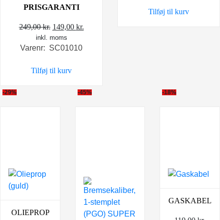
var:
er:
PRISGARANTI
Tilføj til kurv
199,00 kr..
159,0
Den
Den
249,00
kr.
149,00
kr.
inkl. moms
oprindelige
aktuelle
Varenr: SC01010
pris
pris
var:
er:
Tilføj til kurv
249,00 kr..
149,00 kr..
-29%
-45%
-18%
GASKABEL
OLIEPROP