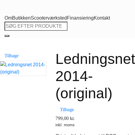
Om
Butikken
Scooterværksted
Finansiering
Kontakt
Søg
efter:
Ledningsnet
Tilbage
2014-
(original)
Tilbage
799,00
kr.
inkl. moms