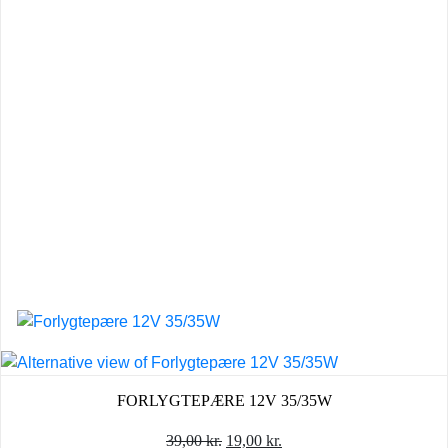
FORLYGTEPÆRE 12V 35/35W
Den
Den
39,00
kr.
19,00
kr.