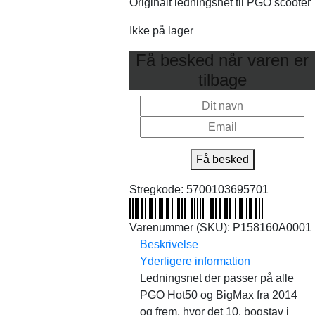
Originalt ledningsnet til PGO scooter
Ikke på lager
Få besked når varen er
tilbage
Få besked
Stregkode:
5700103695701
Varenummer (SKU):
P158160A0001
Beskrivelse
Yderligere information
Ledningsnet der passer på alle
PGO Hot50 og BigMax fra 2014
og frem, hvor det 10. bogstav i