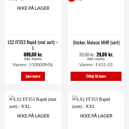
IKKE PÅ LAGER
LS2 FF353 Rapid (mat sort) –
Sticker, Malossi MHR (sort)
L
699,00
kr.
39,00
kr.
29,00
kr.
Den
Den
oprindelige
aktuelle
inkl. moms
inkl. moms
pris
pris
Varenr: 510000MSL
Varenr: F431-01
var:
er:
39,00 kr..
29,00 kr.
Læs mere
Tilføj til kurv
IKKE PÅ LAGER
IKKE PÅ LAGER