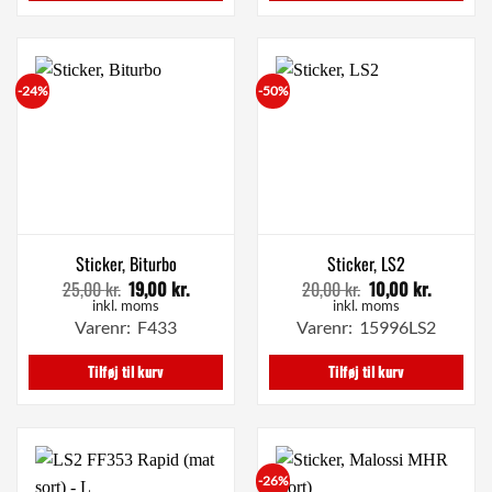
-24%
-50%
Sticker, Biturbo
Sticker, LS2
25,00
kr.
19,00
kr.
20,00
kr.
10,00
kr.
Den
Den
Den
Den
oprindelige
aktuelle
oprindelige
aktuelle
inkl. moms
inkl. moms
pris
pris
pris
pris
Varenr: F433
Varenr: 15996LS2
var:
er:
var:
er:
25,00 kr..
19,00 kr..
20,00 kr..
10,00 kr.
Tilføj til kurv
Tilføj til kurv
-26%