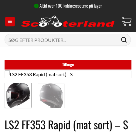
Fortsæt
Altid over 100 kabinescootere på lager
til
indhold
Søg
efter:
Tilbage
LS2 FF353 Rapid (mat sort) – S