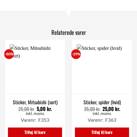
Relaterede varer
-80%
-29%
Sticker, Mitsubishi (sort)
Sticker, spider (hvid)
25,00
kr.
5,00
kr.
35,00
kr.
25,00
kr.
Den
Den
Den
Den
oprindelige
aktuelle
oprindelige
aktuelle
inkl. moms
inkl. moms
pris
pris
pris
pris
Varenr: F353
Varenr: F363
var:
er:
var:
er:
25,00 kr..
5,00 kr..
35,00 kr..
25,00 kr.
Tilføj til kurv
Tilføj til kurv