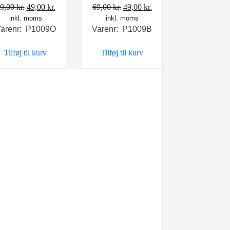
Den
Den
Den
Den
9,00
kr.
49,00
kr.
69,00
kr.
49,00
kr.
inkl. moms
oprindelige
aktuelle
inkl. moms
oprindelige
aktuelle
arenr: P1009O
Varenr: P1009B
pris
pris
pris
pris
var:
er:
var:
er:
Tilføj til kurv
Tilføj til kurv
69,00 kr..
49,00 kr..
69,00 kr..
49,00 kr..