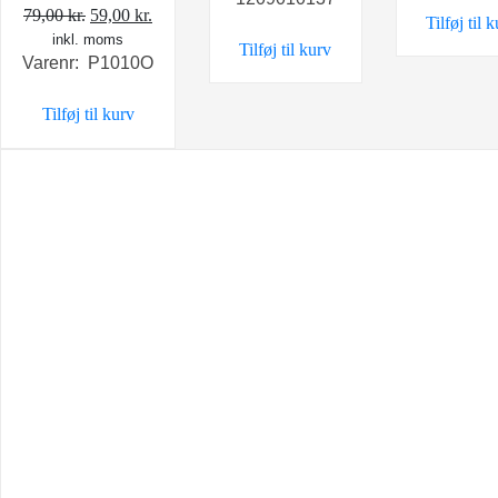
var:
er:
99,
Den
Den
79,00
kr.
59,00
kr.
Tilføj til 
399,00 kr..
329,00 kr..
inkl. moms
oprindelige
aktuelle
Tilføj til kurv
Varenr: P1010O
pris
pris
var:
er:
Tilføj til kurv
79,00 kr..
59,00 kr..