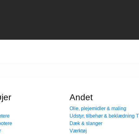
jer
Andet
Olie, plejemidler & maling
tere
Udstyr, tilbehør & beklædning
ootere
Dæk & slanger
r
Værktøj