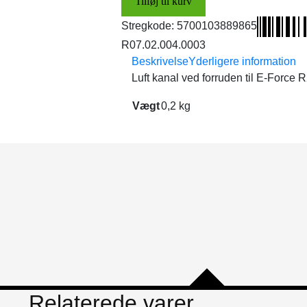
Tilføj til kurv
v/forrude
antal
Stregkode:
5700103889865
R07.02.004.0003
Beskrivelse
Yderligere information
Luft kanal ved forruden til E-Force R
Vægt
0,2 kg
Relaterede varer