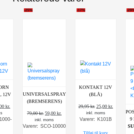
-25%
-17%
-29
HORN
KONTAKT 12V
UNIVERSALSPRAY
, 12V
(BLÅ)
(BREMSERENS)
n
Den
Den
Den
,00
kr.
29,95
kr.
25,00
kr.
PO
Den
Den
ms
indelige
aktuelle
inkl. moms
oprindelige
aktuelle
79,00
kr.
59,00
kr.
9
1000-
Varenr: K101B
inkl. moms
oprindelige
aktuelle
s
pris
pris
pris
SU
Varenr: SCO-10000
pris
pris
:
er:
var:
er:
Tilføj til kurv