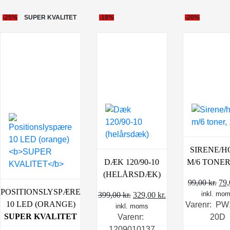
-25%
SUPER KVALITET
-18%
-20%
SIRENE/
DÆK 120/90-10
M/6 TONER
(HELÅRSDÆK)
De
99,00
kr.
79
POSITIONSLYSPÆRE
Den
Den
inkl. mo
opr
399,00
kr.
329,00
kr.
10 LED (ORANGE)
Varenr: PW
inkl. moms
oprindelige
aktuelle
pri
SUPER KVALITET
Varenr:
20D
pris
pris
var
1209010137