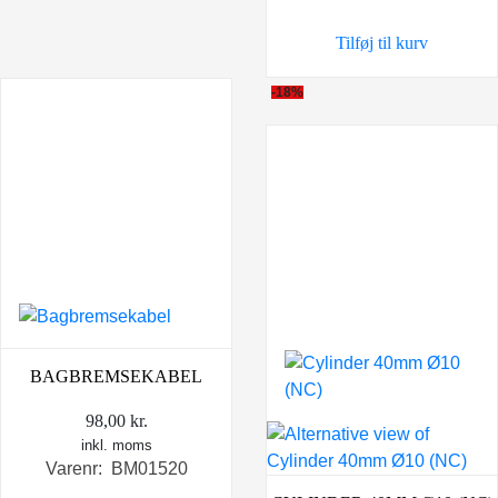
var:
er:
Tilføj til kurv
249,00 kr..
149,0
-18%
BAGBREMSEKABEL
98,00
kr.
inkl. moms
Varenr: BM01520