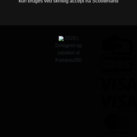
kun bruges ved skriftlig accept fra Scooterland
2026 |
Designet og
udviklet af
Kompas360