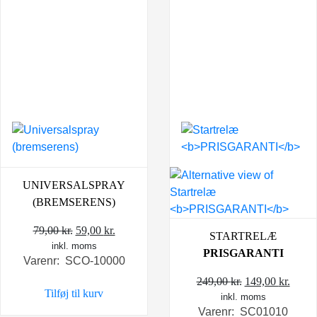
UNIVERSALSPRAY
(BREMSERENS)
Den
Den
79,00
kr.
59,00
kr.
STARTRELÆ
inkl. moms
oprindelige
aktuelle
PRISGARANTI
Varenr: SCO-10000
pris
pris
var:
er:
Den
Den
249,00
kr.
149,00
kr.
Tilføj til kurv
79,00 kr..
59,00 kr..
inkl. moms
oprindelige
aktue
Varenr: SC01010
pris
pris