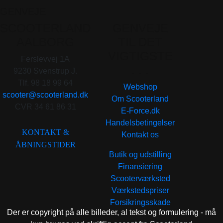
GENVEJE
SCOOTERLAND
GENVEJE
AALBORG
TIL DET
VIGTIGSTE
Ferslevvej 1A
. . .
9230 Svenstrup J.
Tlf. 98 18 99 64
Webshop
scooter@scooterland.dk
Om Scooterland
CVR 34 61 86 31
E-Force.dk
Handelsbetingelser
KONTAKT &
Kontakt os
ÅBNINGSTIDER
Butik og udstilling
Finansiering
Scooterværksted
Værkstedspriser
Forsikringsskade
Der er copyright på alle billeder, al tekst og formulering - må