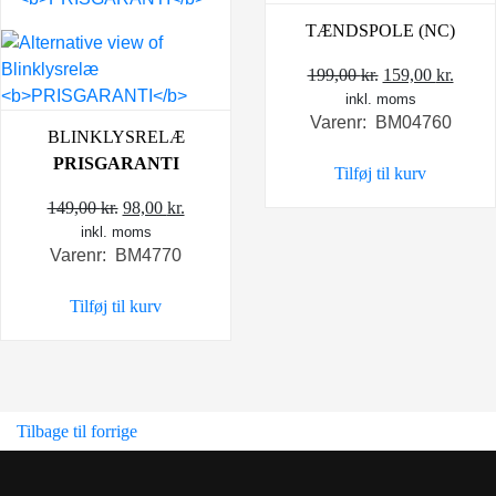
TÆNDSPOLE (NC)
Den
Den
199,00
kr.
159,00
kr.
inkl. moms
oprindelige
aktue
Varenr: BM04760
pris
pris
BLINKLYSRELÆ
var:
er:
PRISGARANTI
Tilføj til kurv
199,00 kr..
159,0
Den
Den
149,00
kr.
98,00
kr.
inkl. moms
oprindelige
aktuelle
Varenr: BM4770
pris
pris
var:
er:
Tilføj til kurv
149,00 kr..
98,00 kr..
Tilbage til forrige