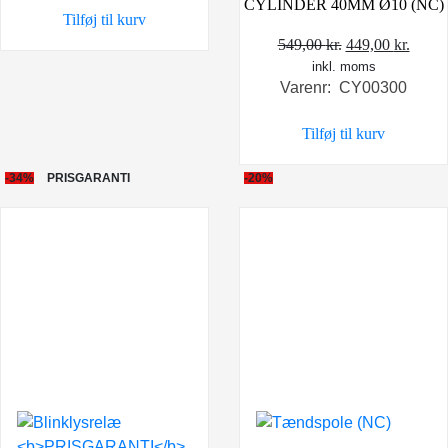
CYLINDER 40MM Ø10 (NC)
Tilføj til kurv
Den
Den
549,00
kr.
449,00
kr.
inkl. moms
oprindelige
aktue
Varenr: CY00300
pris
pris
var:
er:
Tilføj til kurv
549,00 kr..
449,0
-34%
PRISGARANTI
-20%