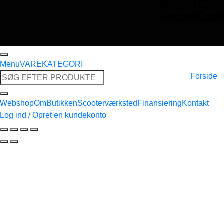
Menu
VAREKATEGORI
Søg
Forside
efter:
Webshop
Om
Butikken
Scooterværksted
Finansiering
Kontakt
Log ind / Opret en kundekonto