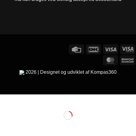
Credit
DanKort
Visa
V
Card
E
MasterC
M
2
2026 | Designet og udviklet af Kompas360