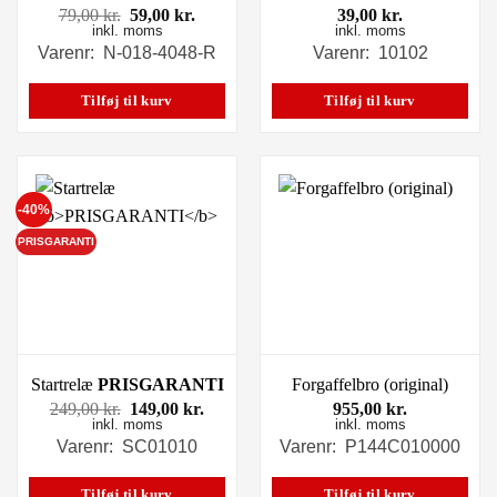
Den
Den
79,00
kr.
59,00
kr.
39,00
kr.
inkl. moms
oprindelige
aktuelle
inkl. moms
pris
pris
Varenr: N-018-4048-R
Varenr: 10102
var:
er:
79,00 kr..
59,00 kr..
Tilføj til kurv
Tilføj til kurv
-40%
PRISGARANTI
Startrelæ
PRISGARANTI
Forgaffelbro (original)
Den
Den
249,00
kr.
149,00
kr.
955,00
kr.
inkl. moms
oprindelige
aktuelle
inkl. moms
pris
pris
Varenr: SC01010
Varenr: P144C010000
var:
er:
249,00 kr..
149,00 kr..
Tilføj til kurv
Tilføj til kurv