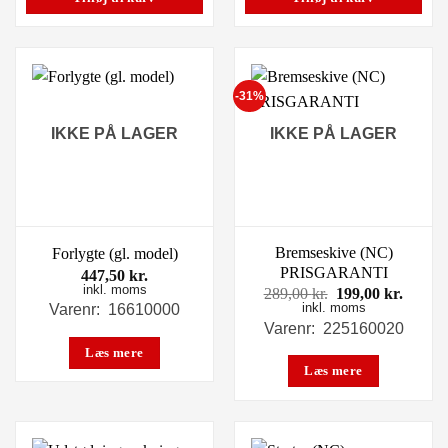
-31%
IKKE PÅ LAGER
IKKE PÅ LAGER
Bremseskive (NC)
Forlygte (gl. model)
PRISGARANTI
447,50
kr.
inkl. moms
Den
Den
289,00
kr.
199,00
kr.
inkl. moms
oprindelige
aktuel
Varenr: 16610000
pris
pris
Varenr: 225160020
var:
er:
Læs mere
289,00 kr..
199,00
Læs mere