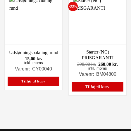
-33%
Starter (NC)
Udstødningspakning, rund
PRISGARANTI
15,00
kr.
inkl. moms
Den
Den
398,00
kr.
268,00
kr.
inkl. moms
oprindelige
aktuel
Varenr: CY00040
pris
pris
Varenr: BM04800
var:
er:
Tilføj til kurv
398,00 kr..
268,00
Tilføj til kurv