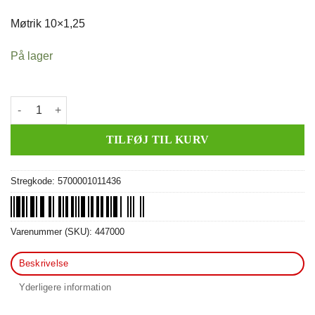
pris
pris
var:
er:
Møtrik 10×1,25
20,00 kr..
15,00 kr..
På lager
Møtrik 10x1,25 antal
TILFØJ TIL KURV
Stregkode:
5700001011436
Varenummer (SKU):
447000
Beskrivelse
Yderligere information