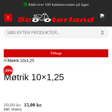
Fortsæt
Altid over 100 kabinescootere på lager
til
indhold
Søg
efter:
Tilbage
-25%
Møtrik 10×1,25
Den
Den
20,00
kr.
15,00
kr.
oprindelige
aktuelle
inkl. moms