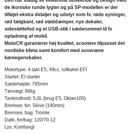
Den har stadig sit velkendte udseende og design med
de ikoniske runde lygter og på SP-modellen er der
tilføjet ekstra detaljer og udstyr som fx. røde syninger,
rød fælgkant, rød støddæmper, nye dekaler,
sidestøttefod og et USB-stik i sæderummet til fx
opladning af mobil.
MotoCR garanterer høj kvalitet, scootere tilpasset det
nordiske klima samt komfort med suveræne
køreegenskaber.
Motortype: 4-takt E5, 49cc, luftkølet EFI
Starter: El-starter
Sædehøjde: 785mm
Tørvægt: 88kg
Tankindhold: 5,0L (brug E5, Oktan100)
Bremser, for: Skive (190mm)
Bremser, bag: Tromle
Dæk, for/bag: 120/70-12
Lys: Kort/langt