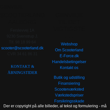
GENVEJE
SCOOTERLAND
GENVEJE
AALBORG
TIL DET
VIGTIGSTE
Ferslevvej 1A
. . .
9230 Svenstrup J.
Tlf. 98 18 99 64
Webshop
scooter@scooterland.dk
Om Scooterland
CVR 34 61 86 31
E-Force.dk
Handelsbetingelser
KONTAKT &
Kontakt os
ÅBNINGSTIDER
Butik og udstilling
Finansiering
Scooterværksted
Værkstedspriser
Forsikringsskade
Der er copyright på alle billeder, al tekst og formulering - må