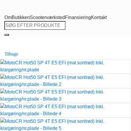
Om
Butikken
Scooterværksted
Finansiering
Kontakt
Søg
efter:
Tilbage