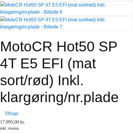
MotoCR Hot50 SP
4T E5 EFI (mat
sort/rød) Inkl.
klargøring/nr.plade
Tilbage
17.995,00
kr.
inkl. moms