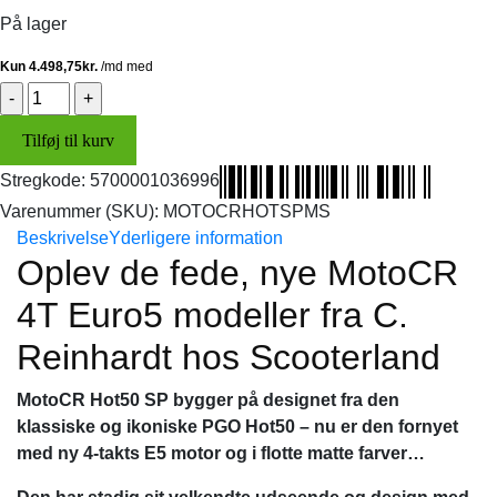
På lager
MotoCR
Hot50
Tilføj til kurv
SP
4T
Stregkode:
5700001036996
E5
Varenummer (SKU):
MOTOCRHOTSPMS
EFI
Beskrivelse
Yderligere information
(mat
Oplev de fede, nye MotoCR
sort/rød)
4T Euro5 modeller fra C.
Inkl.
klargøring/nr.plade
Reinhardt hos Scooterland
antal
MotoCR Hot50 SP bygger på designet fra den
klassiske og ikoniske PGO Hot50 – nu er den fornyet
med ny 4-takts E5 motor og i flotte matte farver…