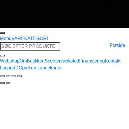
Menu
VAREKATEGORI
Søg
Forside
efter:
Webshop
Om
Butikken
Scooterværksted
Finansiering
Kontakt
Log ind / Opret en kundekonto