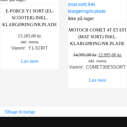
E-FORCE Y1 SORT (EL-
SCOOTER) INKL.
Ikke på lager
KLARGØRING/NR.PLADE
MOTOCR COMET 4T E5 EFI
15.285,00
kr.
(MAT SORT) INKL.
inkl. moms
KLARGØRING/NR.PLADE
Varenr: Y1-SORT
Den
D
14.995,00
kr.
12.995,00
kr.
Læs mere
inkl. moms
oprindelige
ak
Varenr: COMET30E5SORT
pris
pri
var:
er:
Læs mere
14.995,00 kr..
12
Tilbage til forrige