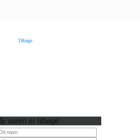
Tilbage
r varen er tilbage