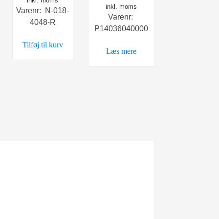
inkl. moms
oprindelige
aktuelle
inkl. moms
Varenr: N-018-
pris
pris
Varenr:
4048-R
var:
er:
P14036040000
79,00 kr..
59,00 kr..
Tilføj til kurv
Læs mere