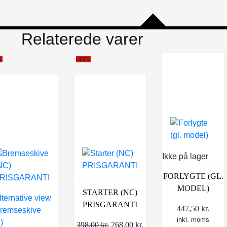
Relaterede varer
%
-33%
Ikke på lager
FORLYGTE (GL.
MODEL)
STARTER (NC)
PRISGARANTI
447,50
kr.
inkl. moms
Den
Den
398,00
kr.
268,00
kr.