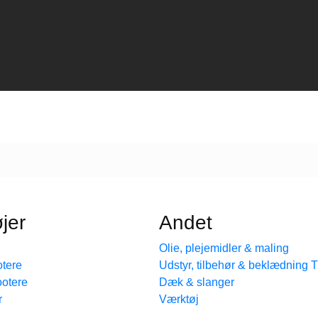
jer
Andet
Olie, plejemidler & maling
tere
Udstyr, tilbehør & beklædning
ootere
Dæk & slanger
r
Værktøj