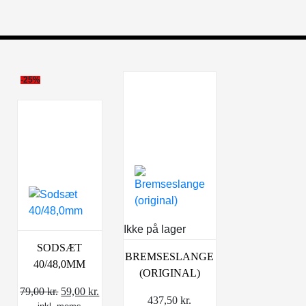
-25%
Ikke på lager
SODSÆT
BREMSESLANGE
40/48,0MM
(ORIGINAL)
Den
Den
79,00
kr.
59,00
kr.
437,50
kr.