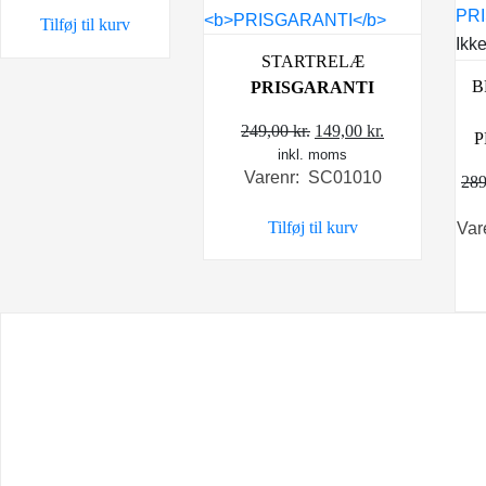
Tilføj til kurv
Ikke
STARTRELÆ
B
PRISGARANTI
Den
Den
249,00
kr.
149,00
kr.
P
inkl. moms
oprindelige
aktuelle
Varenr: SC01010
pris
pris
28
var:
er:
Tilføj til kurv
Var
249,00 kr..
149,00 kr..