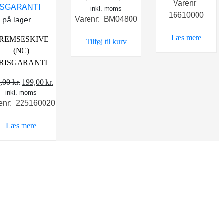
Varenr:
inkl. moms
oprindelige
aktuelle
16610000
Varenr: BM04800
 på lager
pris
pris
var:
er:
Læs mere
REMSESKIVE
Tilføj til kurv
398,00 kr..
268,00 kr..
(NC)
RISGARANTI
Den
Den
9,00
kr.
199,00
kr.
inkl. moms
oprindelige
aktuelle
enr: 225160020
pris
pris
var:
er:
Læs mere
289,00 kr..
199,00 kr..