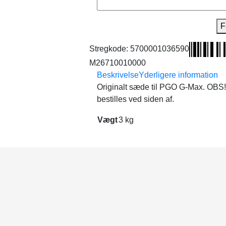
F
Stregkode:
5700001036590
M26710010000
Beskrivelse
Yderligere information
Originalt sæde til PGO G-Max. OBS!
bestilles ved siden af.
Vægt
3 kg