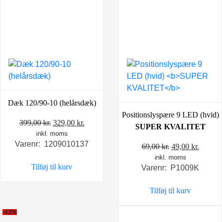
Dæk 120/90-10 (helårsdæk)
Positionslyspære 9 LED (hvid)
Den
Den
399,00
kr.
329,00
kr.
SUPER KVALITET
inkl. moms
oprindelige
aktuelle
Varenr: 1209010137
pris
pris
Den
Den
69,00
kr.
49,00
kr.
var:
er:
inkl. moms
oprindelige
aktuel
Tilføj til kurv
Varenr: P1009K
399,00 kr..
329,00 kr..
pris
pris
var:
er:
Tilføj til kurv
69,00 kr..
49,00 k
-43%