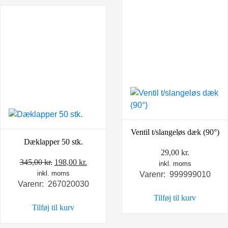
Ventil t/slangeløs dæk (90°)
Dæklapper 50 stk.
29,00
kr.
Den
Den
345,00
kr.
198,00
kr.
inkl. moms
inkl. moms
oprindelige
aktuelle
Varenr: 999999010
Varenr: 267020030
pris
pris
Tilføj til kurv
var:
er:
Tilføj til kurv
345,00 kr..
198,00 kr..