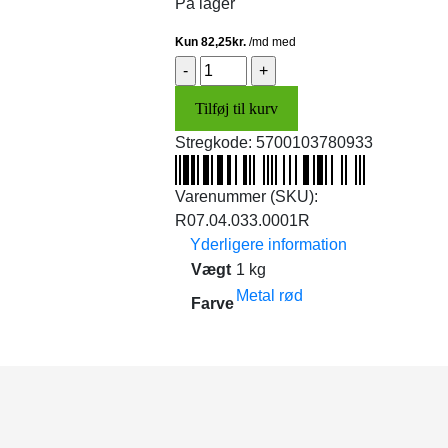
På lager
Samlestykke
u/forlygte
Tilføj til kurv
(metal
rød)
Stregkode:
5700103780933
antal
Varenummer (SKU):
R07.04.033.0001R
Yderligere information
Vægt
1 kg
Metal rød
Farve