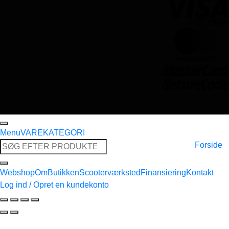
Menu
VAREKATEGORI
Søg
Forside
efter:
Webshop
Om
Butikken
Scooterværksted
Finansiering
Kontakt
Log ind / Opret en kundekonto