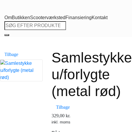
Om
Butikken
Scooterværksted
Finansiering
Kontakt
Søg
efter:
Samlestykke
Tilbage
u/forlygte
(metal rød)
Tilbage
329,00
kr.
inkl. moms