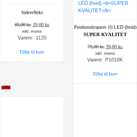
Siderefleks
Den
Den
49,00
kr.
29,00
kr.
Positionslyspære 10 LED (hvid)
inkl. moms
oprindelige
aktuelle
SUPER KVALITET
Varenr: 1120
pris
pris
var:
er:
Den
Den
79,00
kr.
59,00
kr.
Tilføj til kurv
49,00 kr..
29,00 kr..
inkl. moms
oprindelige
aktuel
Varenr: P1010K
pris
pris
var:
er:
Tilføj til kurv
79,00 kr..
59,00 k
-34%