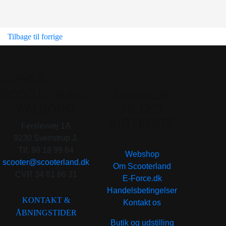
Tilbage til forrige
GENVEJE
SCOOTERLAND
GENVEJE
AALBORG
TIL DET
VIGTIGSTE
Ferslevvej 1A
. . .
9230 Svenstrup J.
Tlf. 98 18 99 64
Webshop
scooter@scooterland.dk
Om Scooterland
CVR 34 61 86 31
E-Force.dk
Handelsbetingelser
KONTAKT &
Kontakt os
ÅBNINGSTIDER
Butik og udstilling