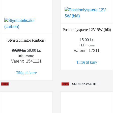
Positionlyspære 12V 5W (blå)
15,00
kr.
Styrstabilisator (carbon)
inkl. moms
Den
Den
89,00
kr.
59,00
kr.
Varenr: 17211
inkl. moms
oprindelige
aktuelle
Varenr: 1541121
Tilføj til kurv
pris
pris
var:
er:
Tilføj til kurv
89,00 kr..
59,00 kr..
-18%
-29%
SUPER KVALITET