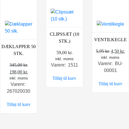
CLIPSSÆT (10
VENTILKEGLE
STK.)
DÆKLAPPER 50
Den
D
5,95
kr.
4,50
kr.
59,00
kr.
STK.
inkl. moms
oprindel
ak
inkl. moms
Varenr: BU-
pris
pr
345,00
kr.
Varenr: 1511
00001
Den
Den
var:
er
198,00
kr.
Tilføj til kurv
oprindelige
inkl. moms
aktuelle
5,95 kr..
4,
Tilføj til kurv
Varenr:
pris
pris
267020030
var:
er:
345,00 kr..
198,00 kr..
Tilføj til kurv