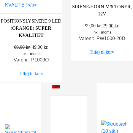
SIRENE/HORN M/6 TONER,
12V
POSITIONSLYSPÆRE 9 LED
Den
Den
99,00
kr.
79,00
kr.
(ORANGE)
SUPER
inkl. moms
oprindelige
aktuel
KVALITET
Varenr: PW1000-20D
pris
pris
Den
Den
var:
er:
69,00
kr.
49,00
kr.
Tilføj til kurv
inkl. moms
oprindelige
aktuelle
99,00 kr..
79,00 k
Varenr: P1009O
pris
pris
var:
er:
Tilføj til kurv
69,00 kr..
49,00 kr..
-18%