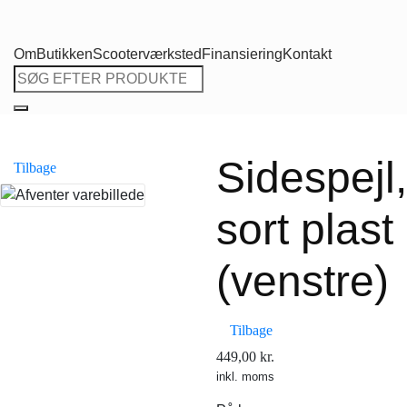
Om
Butikken
Scooterværksted
Finansiering
Kontakt
Søg
efter:
Sidespejl,
Tilbage
sort plast
(venstre)
Tilbage
449,00
kr.
inkl. moms