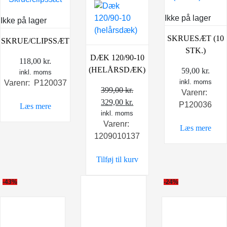
Ikke på lager
Ikke på lager
SKRUESÆT (10
SKRUE/CLIPSSÆT
STK.)
DÆK 120/90-10
118,00
kr.
(HELÅRSDÆK)
59,00
kr.
inkl. moms
inkl. moms
Varenr: P120037
399,00
kr.
Varenr:
Den
Den
329,00
kr.
P120036
Læs mere
oprindelige
inkl. moms
aktuelle
Varenr:
pris
pris
Læs mere
1209010137
var:
er:
399,00 kr..
329,00 kr..
Tilføj til kurv
-43%
-24%