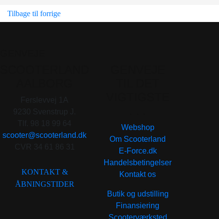
Tilbage til forrige
GENVEJE
SCOOTERLAND
GENVEJE
AALBORG
TIL DET
VIGTIGSTE
Ferslevvej 1A
. . .
9230 Svenstrup J.
Tlf. 98 18 99 64
Webshop
scooter@scooterland.dk
Om Scooterland
CVR 34 61 86 31
E-Force.dk
Handelsbetingelser
KONTAKT &
Kontakt os
ÅBNINGSTIDER
Butik og udstilling
Finansiering
Scooterværksted