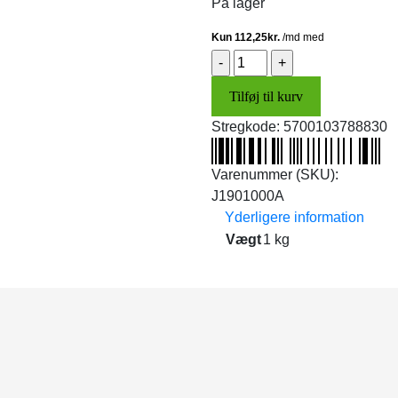
På lager
Sidespejl,
sort
Tilføj til kurv
plast
(venstre)
Stregkode:
5700103788830
antal
Varenummer (SKU):
J1901000A
Yderligere information
Vægt
1 kg