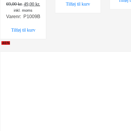
Tilføj 
Den
Den
69,00
kr.
49,00
kr.
Tilføj til kurv
89,00 kr..
59,00 kr..
inkl. moms
oprindelige
aktuelle
Varenr: P1009B
pris
pris
var:
er:
Tilføj til kurv
69,00 kr..
49,00 kr..
-41%