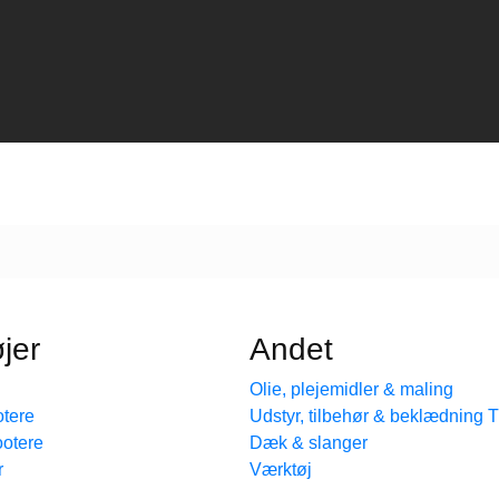
jer
Andet
Olie, plejemidler & maling
tere
Udstyr, tilbehør & beklædning
ootere
Dæk & slanger
r
Værktøj