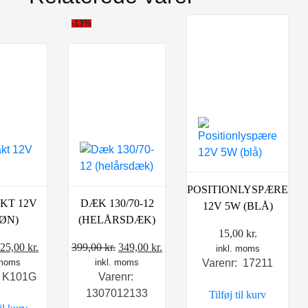
-13%
POSITIONLYSPÆRE
KT 12V
DÆK 130/70-12
12V 5W (BLÅ)
ØN)
(HELÅRSDÆK)
15,00
kr.
Den
Den
Den
Den
25,00
kr.
399,00
kr.
349,00
kr.
inkl. moms
Varenr: 17211
 moms
oprindelige
aktuelle
inkl. moms
oprindelige
aktuelle
: K101G
Varenr:
pris
pris
pris
pris
1307012133
Tilføj til kurv
var:
er:
var:
er: