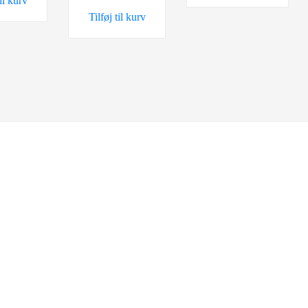
til kurv
29,95 kr..
25,00 kr..
399,00 kr..
349,00 kr..
Tilføj til kurv