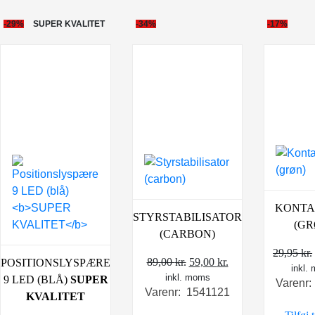
-29%
SUPER KVALITET
-34%
-17%
KONTA
STYRSTABILISATOR
(GR
(CARBON)
29,95
kr.
Den
Den
89,00
kr.
59,00
kr.
POSITIONSLYSPÆRE
inkl.
inkl. moms
oprindelige
aktuelle
9 LED (BLÅ)
SUPER
Varenr
Varenr: 1541121
pris
pris
KVALITET
var:
er: