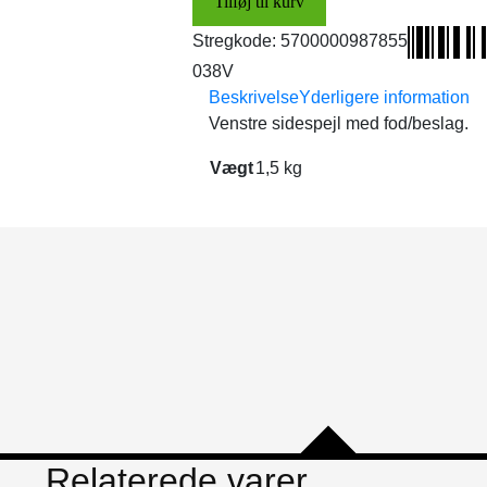
Tilføj til kurv
antal
Stregkode:
5700000987855
038V
Beskrivelse
Yderligere information
Venstre sidespejl med fod/beslag.
Vægt
1,5 kg
Relaterede varer