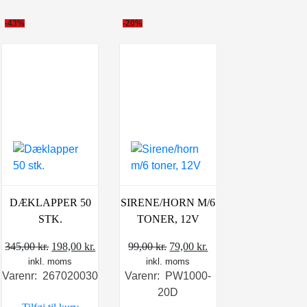
-43%
-20%
DÆKLAPPER 50
SIRENE/HORN M/6
STK.
TONER, 12V
Den
Den
Den
Den
345,00
kr.
198,00
kr.
99,00
kr.
79,00
kr.
inkl. moms
oprindelige
aktuelle
inkl. moms
oprindelige
aktuelle
Varenr: 267020030
Varenr: PW1000-
pris
pris
pris
pris
20D
var:
er:
var:
er: