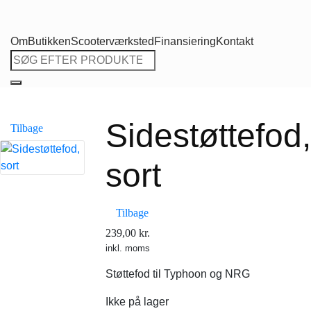
Om
Butikken
Scooterværksted
Finansiering
Kontakt
Søg
efter:
Sidestøttefod,
Tilbage
sort
Tilbage
239,00
kr.
inkl. moms
Støttefod til Typhoon og NRG
Ikke på lager