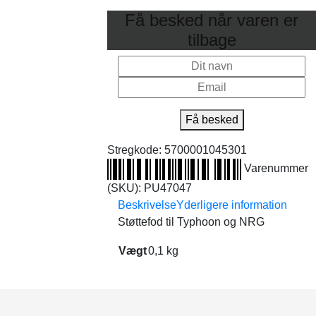
Få besked når varen er
tilbage
Få besked
Stregkode:
5700001045301
Varenummer
(SKU):
PU47047
Beskrivelse
Yderligere information
Støttefod til Typhoon og NRG
Vægt
0,1 kg