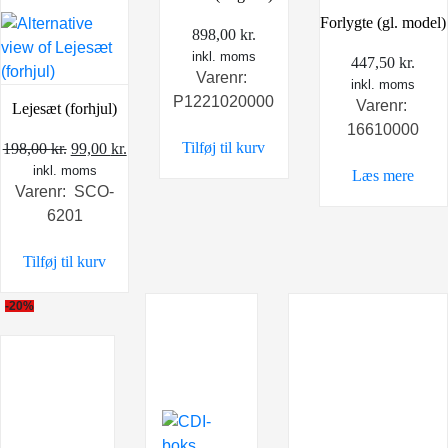
Forlygte (gl. model)
898,00
kr.
inkl. moms
447,50
kr.
Varenr:
inkl. moms
P1221020000
Varenr:
Lejesæt (forhjul)
16610000
Tilføj til kurv
Den
Den
198,00
kr.
99,00
kr.
inkl. moms
oprindelige
aktuelle
Læs mere
Varenr: SCO-
pris
pris
6201
var:
er:
198,00 kr..
99,00 kr..
Tilføj til kurv
-20%