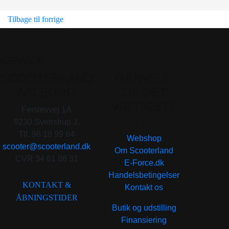
Tilbage til forrige
GENVEJE
SCOOTERLAND
GENVEJE
AALBORG
TIL DET
VIGTIGSTE
Ferslevvej 1A
. . .
9230 Svenstrup J.
Tlf. 98 18 99 64
Webshop
scooter@scooterland.dk
Om Scooterland
CVR 34 61 86 31
E-Force.dk
Handelsbetingelser
KONTAKT &
Kontakt os
ÅBNINGSTIDER
Butik og udstilling
Finansiering