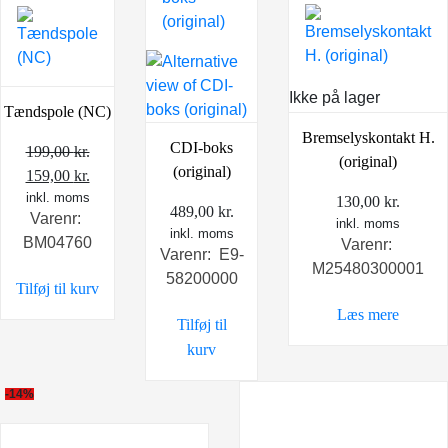
Ikke på lager
Tændspole (NC)
Bremselyskontakt H.
CDI-boks
199,00
kr.
(original)
(original)
Den
Den
159,00
kr.
oprindelige
inkl. moms
aktuelle
130,00
kr.
489,00
kr.
Varenr:
pris
pris
inkl. moms
inkl. moms
BM04760
Varenr:
var:
er:
Varenr: E9-
M25480300001
199,00 kr..
159,00 kr..
58200000
Tilføj til kurv
Læs mere
Tilføj til
kurv
-14%