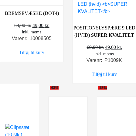
BREMSEVÆSKE (DOT4)
Den
Den
59,00
kr.
49,00
kr.
POSITIONSLYSPÆRE 9 LED
inkl. moms
oprindelige
aktuelle
(HVID)
SUPER KVALITET
Varenr: 10008505
pris
pris
var:
er:
Den
Den
69,00
kr.
49,00
kr.
Tilføj til kurv
59,00 kr..
49,00 kr..
inkl. moms
oprindelige
aktuel
Varenr: P1009K
pris
pris
var:
er:
Tilføj til kurv
69,00 kr..
49,00 k
-43%
-13%