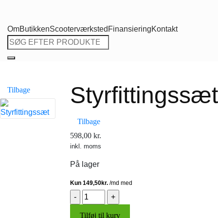
Om
Butikken
Scooterværksted
Finansiering
Kontakt
Søg
efter:
Styrfittingssæt
Tilbage
Tilbage
598,00
kr.
inkl. moms
På lager
Styrfittingssæt
antal
Tilføj til kurv