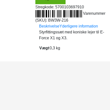
Stregkode:
5700103697910
Varenummer
(SKU):
BW3W-216
Beskrivelse
Yderligere information
Styrfittingssæt med koniske lejer til E-
Force X1 og X3.
Vægt
0,3 kg