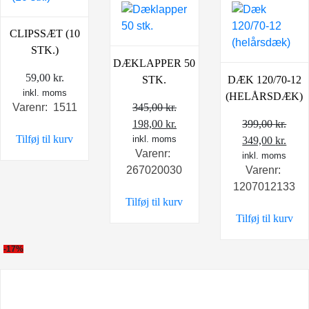
CLIPSSÆT (10
STK.)
DÆKLAPPER 50
59,00
kr.
STK.
DÆK 120/70-12
inkl. moms
(HELÅRSDÆK)
345,00
kr.
Varenr: 1511
Den
Den
198,00
kr.
399,00
kr.
Tilføj til kurv
oprindelige
inkl. moms
aktuelle
Den
Den
349,00
kr.
Varenr:
pris
pris
oprindelige
inkl. moms
aktu
267020030
Varenr:
var:
er:
pris
pris
1207012133
345,00 kr..
198,00 kr..
var:
er:
Tilføj til kurv
399,00 kr..
349,0
Tilføj til kurv
-17%