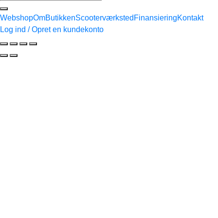
efter:
Webshop
Om
Butikken
Scooterværksted
Finansiering
Kontakt
Log ind / Opret en kundekonto