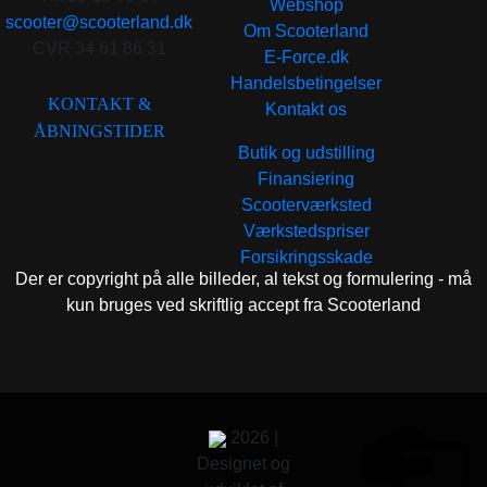
Webshop
scooter@scooterland.dk
Om Scooterland
CVR 34 61 86 31
E-Force.dk
Handelsbetingelser
KONTAKT &
Kontakt os
ÅBNINGSTIDER
Butik og udstilling
Finansiering
Scooterværksted
Værkstedspriser
Forsikringsskade
Der er copyright på alle billeder, al tekst og formulering - må
kun bruges ved skriftlig accept fra Scooterland
2026 |
Designet og