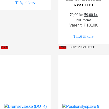
Tilføj til kurv
KVALITET
Den
Den
79,00
kr.
59,00
kr.
inkl. moms
oprindelige
aktuel
Varenr: P1010K
pris
pris
var:
er:
Tilføj til kurv
79,00 kr..
59,00 k
-17%
-29%
SUPER KVALITET