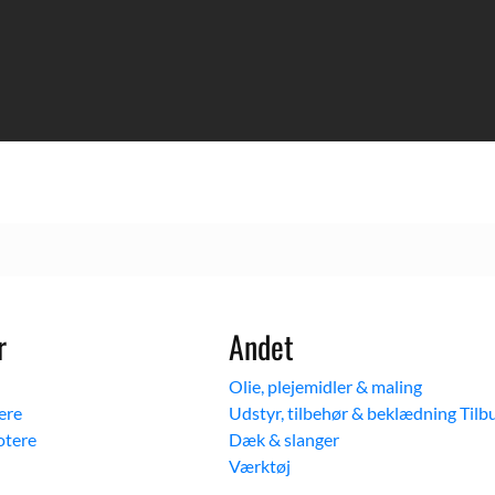
r
Andet
Olie, plejemidler & maling
ere
Udstyr, tilbehør & beklædning
otere
Dæk & slanger
Værktøj