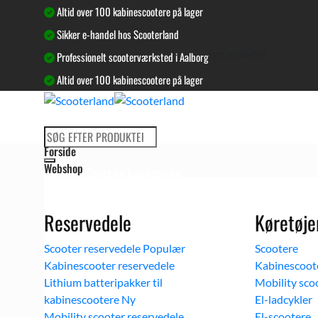
Fortsæt
Altid over 100 kabinescootere på lager
til
Sikker e-handel hos Scooterland
indhold
[gtranslate]
Professionelt scooterværksted i Aalborg
Altid over 100 kabinescootere på lager
Søg
Forside
efter:
Webshop
Log ind / Opret en kundekonto
Reservedele
Køretøje
Scooter reservedele
Scootere
Kabinescooter reservedele
Kabinescoot
Lithium batteripakker til
Mobility sco
kabinescootere
El-ladcykler
Mobility scooter reservedele
El-scootere