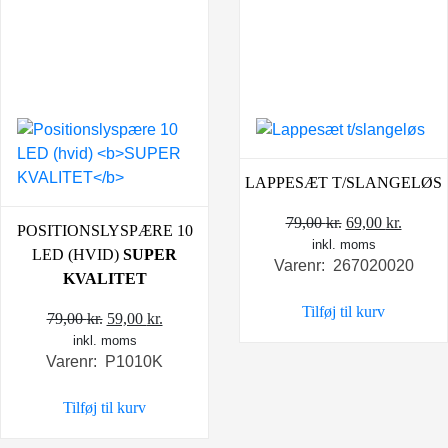
LAPPESÆT T/SLANGELØS
Den
Den
79,00
kr.
69,00
kr.
POSITIONSLYSPÆRE 10
inkl. moms
oprindelige
aktuel
LED (HVID)
SUPER
Varenr: 267020020
pris
pris
KVALITET
var:
er:
Tilføj til kurv
Den
Den
79,00 kr..
69,00 k
79,00
kr.
59,00
kr.
inkl. moms
oprindelige
aktuelle
Varenr: P1010K
pris
pris
var:
er:
Tilføj til kurv
79,00 kr..
59,00 kr..