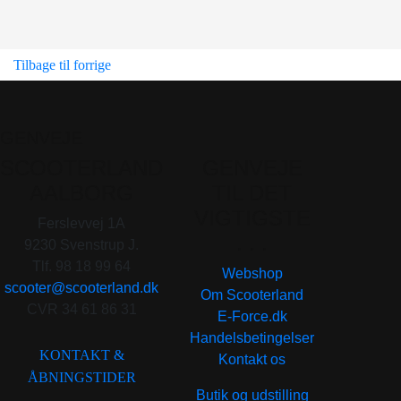
Tilbage til forrige
GENVEJE
SCOOTERLAND
GENVEJE
AALBORG
TIL DET
VIGTIGSTE
Ferslevvej 1A
. . .
9230 Svenstrup J.
Tlf. 98 18 99 64
Webshop
scooter@scooterland.dk
Om Scooterland
CVR 34 61 86 31
E-Force.dk
Handelsbetingelser
KONTAKT &
Kontakt os
ÅBNINGSTIDER
Butik og udstilling