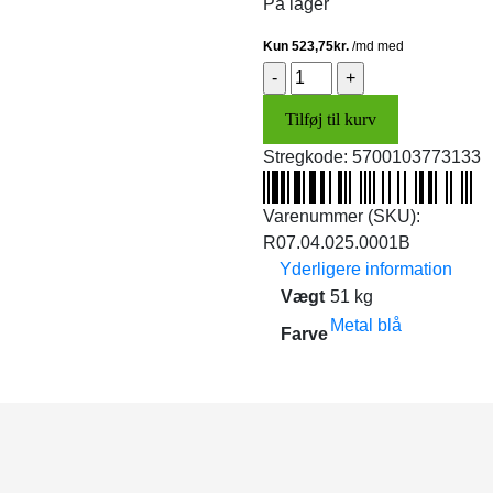
På lager
Tag
(metal
Tilføj til kurv
blå)
antal
Stregkode:
5700103773133
Varenummer (SKU):
R07.04.025.0001B
Yderligere information
Vægt
51 kg
Metal blå
Farve