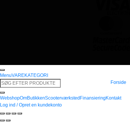
Menu
VAREKATEGORI
Søg
Forside
efter:
Webshop
Om
Butikken
Scooterværksted
Finansiering
Kontakt
Log ind / Opret en kundekonto