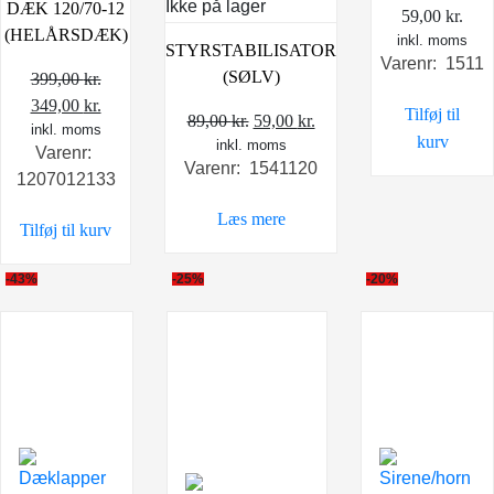
Ikke på lager
DÆK 120/70-12
59,00
kr.
(HELÅRSDÆK)
inkl. moms
STYRSTABILISATOR
Varenr: 1511
(SØLV)
399,00
kr.
Den
Den
349,00
kr.
Tilføj til
Den
Den
89,00
kr.
59,00
kr.
oprindelige
inkl. moms
aktuelle
kurv
inkl. moms
oprindelige
aktuelle
Varenr:
pris
pris
Varenr: 1541120
pris
pris
1207012133
var:
er:
var:
er:
399,00 kr..
349,00 kr..
Læs mere
89,00 kr..
59,00 kr..
Tilføj til kurv
-43%
-25%
-20%