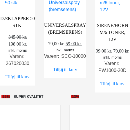
DÆKLAPPER 50
UNIVERSALSPRAY
STK.
SIRENE/HORN
(BREMSERENS)
M/6 TONER,
345,00
kr.
12V
Den
Den
79,00
kr.
59,00
kr.
Den
Den
198,00
kr.
inkl. moms
oprindelige
aktuelle
oprindelige
inkl. moms
aktuelle
Den
99,00
kr.
79,00
kr.
Varenr: SCO-10000
Varenr:
pris
pris
pris
pris
inkl. moms
oprindel
267020030
Varenr:
var:
er:
var:
er:
pris
Tilføj til kurv
PW1000-20D
79,00 kr..
59,00 kr..
345,00 kr..
198,00 kr..
var:
Tilføj til kurv
99,00 kr.
Tilføj til kurv
-25%
SUPER KVALITET
-13%