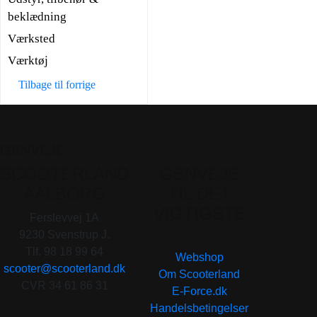
beklædning
Værksted
Værktøj
Tilbage til forrige
GENVEJE
SCOOTERLAND
GENVEJE
AALBORG
TIL DET
VIGTIGSTE
Ferslevvej 1A
. . .
9230 Svenstrup J.
Tlf. 98 18 99 64
Webshop
scooter@scooterland.dk
Om Scooterland
CVR 34 61 86 31
E-Force.dk
Handelsbetingelser