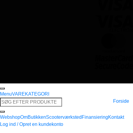
Menu
VAREKATEGORI
Søg
Forside
efter:
Webshop
Om
Butikken
Scooterværksted
Finansiering
Kontakt
Log ind / Opret en kundekonto