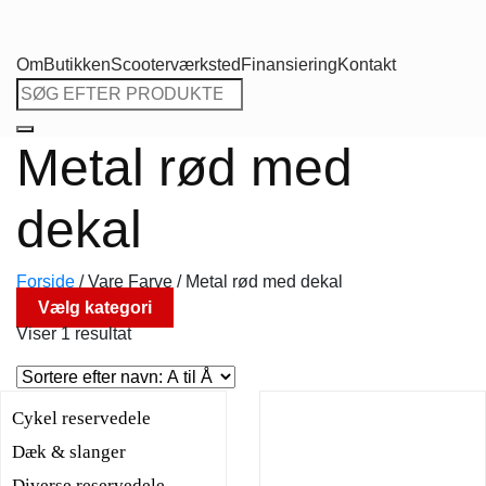
Om
Butikken
Scooterværksted
Finansiering
Kontakt
Søg
efter:
Metal rød med
dekal
Forside
/
Vare Farve
/
Metal rød med dekal
Vælg kategori
Viser 1 resultat
Cykel reservedele
Dæk & slanger
Diverse reservedele