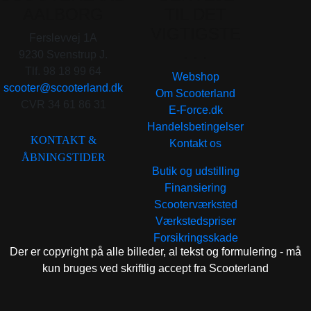
AALBORG
TIL DET
VIGTIGSTE
Ferslevvej 1A
. . .
9230 Svenstrup J.
Tlf. 98 18 99 64
Webshop
scooter@scooterland.dk
Om Scooterland
CVR 34 61 86 31
E-Force.dk
Handelsbetingelser
KONTAKT &
Kontakt os
ÅBNINGSTIDER
Butik og udstilling
Finansiering
Scooterværksted
Værkstedspriser
Forsikringsskade
Der er copyright på alle billeder, al tekst og formulering - må
kun bruges ved skriftlig accept fra Scooterland