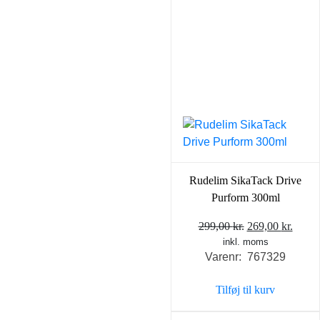
Rudelim SikaTack Drive
Purform 300ml
Den
Den
299,00
kr.
269,00
kr.
inkl. moms
oprindelige
aktue
Varenr: 767329
pris
pris
var:
er:
Tilføj til kurv
299,00 kr..
269,0