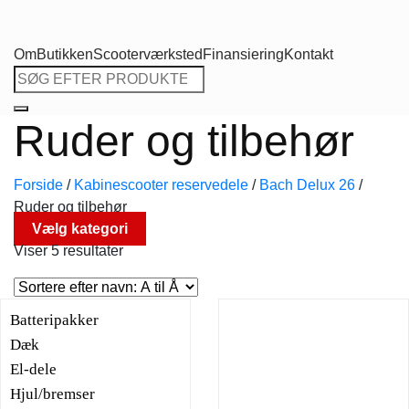
Om
Butikken
Scooterværksted
Finansiering
Kontakt
Søg
efter:
Ruder og tilbehør
Forside
/
Kabinescooter reservedele
/
Bach Delux 26
/
Ruder og tilbehør
Vælg kategori
Viser 5 resultater
Batteripakker
Dæk
El-dele
Hjul/bremser