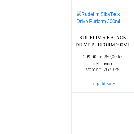
RUDELIM SIKATACK
DRIVE PURFORM 300ML
Den
Den
299,00
kr.
269,00
kr.
inkl. moms
oprindelige
aktue
Varenr: 767329
pris
pris
var:
er:
Tilføj til kurv
299,00 kr..
269,0