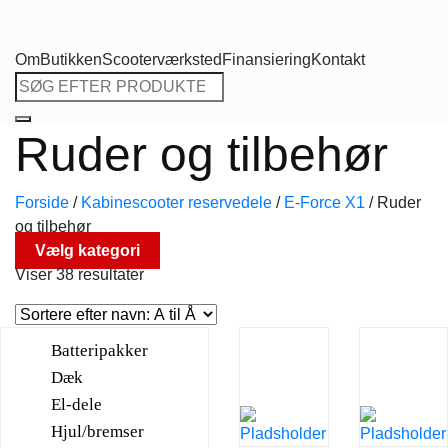
Om
Butikken
Scooterværksted
Finansiering
Kontakt
Søg
efter:
Ruder og tilbehør
Forside
/
Kabinescooter reservedele
/
E-Force X1
/
Ruder
og tilbehør
Vælg kategori
Viser 38 resultater
Batteripakker
Dæk
El-dele
Hjul/bremser