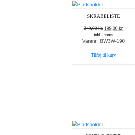
SKRABELISTE
Den
Den
249,00
kr.
199,00
kr.
inkl. moms
oprindelige
aktue
Varenr: BW3W-190
pris
pris
var:
er:
Tilføj til kurv
249,00 kr..
199,0