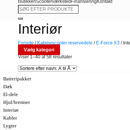
Butikken
Scooterværksted
Finansiering
Kontakt
Søg
efter:
Interiør
Forside
/
Kabinescooter reservedele
/
E-Force X3
/
Inte
Vælg kategori
Viser 1–40 af 58 resultater
Batteripakker
Dæk
El-dele
Hjul/bremser
Interiør
Kabler
Lygter