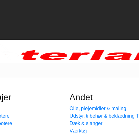
jer
Andet
Olie, plejemidler & maling
tere
Udstyr, tilbehør & beklædning
ootere
Dæk & slanger
r
Værktøj