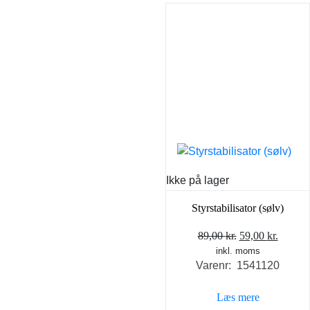
Ikke på lager
Styrstabilisator (sølv)
Den
Den
89,00
kr.
59,00
kr.
inkl. moms
oprindelige
aktuel
Varenr: 1541120
pris
pris
var:
er:
Læs mere
89,00 kr..
59,00 k