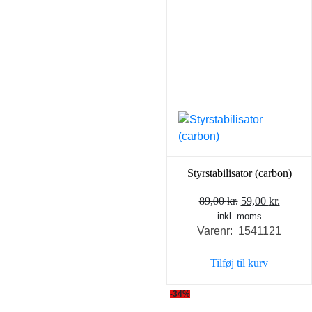
Styrstabilisator (carbon)
Den
Den
89,00
kr.
59,00
kr.
inkl. moms
oprindelige
aktuel
Varenr: 1541121
pris
pris
var:
er:
Tilføj til kurv
89,00 kr..
59,00 k
-34%