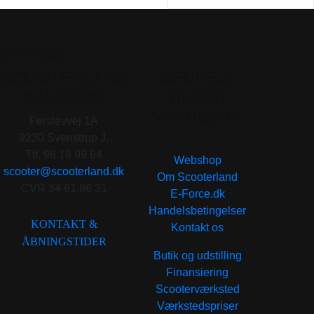
GENVEJE
SCOOTERLAND
GENVEJE
AALBORG
TIL DET
VIGTIGSTE
Ferslevvej 1A
. . .
9230 Svenstrup J.
Tlf. 98 18 99 64
Webshop
scooter@scooterland.dk
Om Scooterland
CVR 34 61 86 31
E-Force.dk
Handelsbetingelser
KONTAKT &
Kontakt os
ÅBNINGSTIDER
Butik og udstilling
Finansiering
Scooterværksted
Værkstedspriser