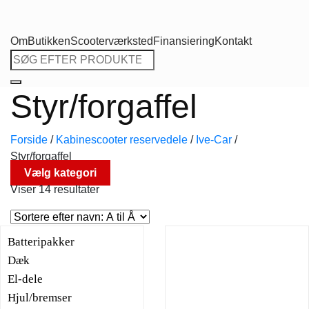
Om
Butikken
Scooterværksted
Finansiering
Kontakt
Søg
efter:
Styr/forgaffel
Forside
/
Kabinescooter reservedele
/
Ive-Car
/
Styr/forgaffel
Vælg kategori
Viser 14 resultater
Batteripakker
Dæk
El-dele
Hjul/bremser