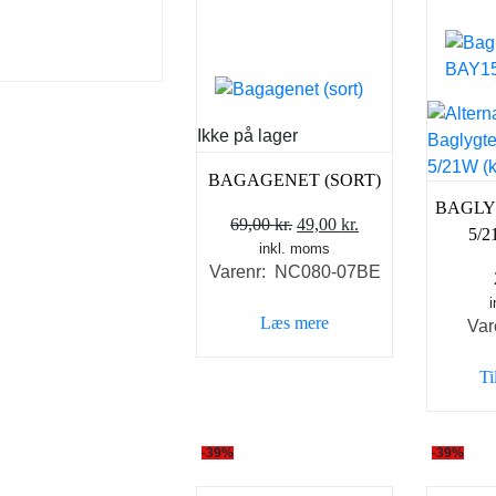
vælges
vælges
på
på
varesiden
varesi
Ikke på lager
BAGAGENET (SORT)
BAGLY
Den
Den
69,00
kr.
49,00
kr.
5/
inkl. moms
oprindelige
aktuelle
Varenr: NC080-07BE
pris
pris
var:
er:
Læs mere
Var
69,00 kr..
49,00 kr..
Ti
-39%
-39%