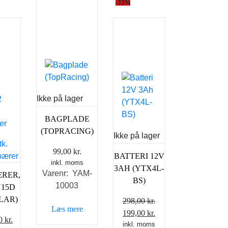
-33%
Ikke på lager
BAGPLADE
(TOPRACING)
Ikke på lager
99,00
kr.
BATTERI 12V
inkl. moms
3AH (YTX4L-
Varenr: YAM-
RER,
BS)
10003
Y15D
KLAR)
298,00
kr.
Læs mere
Den
Den
199,00
kr.
Den
00
kr.
oprindelige
inkl. moms
aktuelle