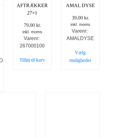
AFTRÆKKER
AMAL DYSE
27×1
39,00
kr.
inkl. moms
79,00
kr.
Varenr:
inkl. moms
Varenr:
AMALDYSE
267000100
Vælg
Tilføj til kurv
muligheder
O
Dette
vare
har
flere
varianter.
Mulighederne
kan
r.
vælges
ederne
på
varesiden