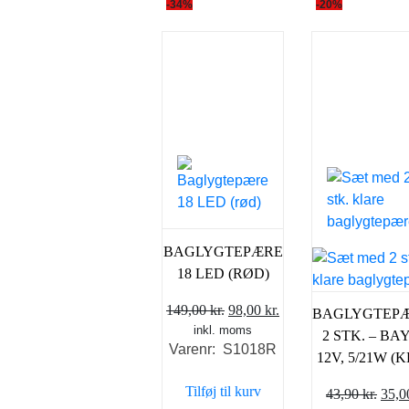
-34%
-20%
BAGLYGTEPÆRE
18 LED (RØD)
Den
Den
149,00
kr.
98,00
kr.
BAGLYGTEPÆ
inkl. moms
oprindelige
aktuelle
2 STK. – BA
Varenr: S1018R
pris
pris
12V, 5/21W (
var:
er:
Tilføj til kurv
Den
43,90
kr.
35,
149,00 kr..
98,00 kr..