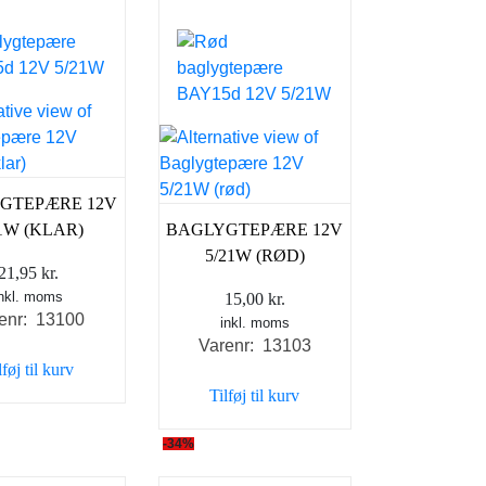
den
GTEPÆRE 12V
21W (KLAR)
BAGLYGTEPÆRE 12V
5/21W (RØD)
21,95
kr.
inkl. moms
15,00
kr.
enr: 13100
inkl. moms
Varenr: 13103
lføj til kurv
Tilføj til kurv
-34%