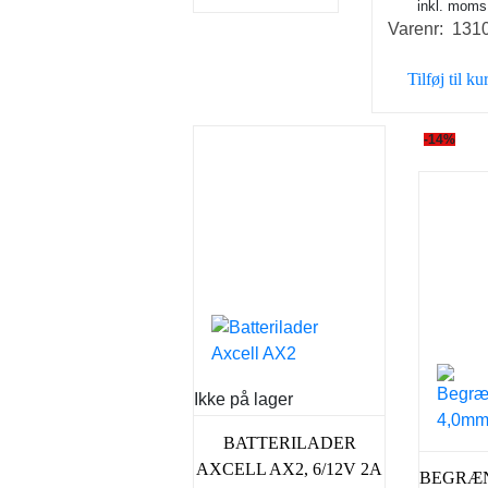
inkl. moms
opri
Varenr: 131
pris
var:
Tilføj til ku
43,90
-14%
Ikke på lager
BATTERILADER
AXCELL AX2, 6/12V 2A
BEGRÆN