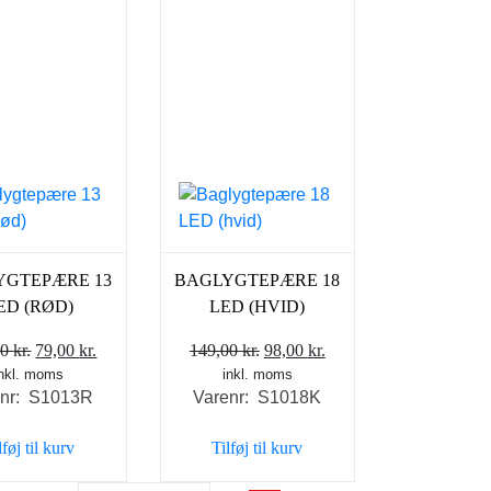
YGTEPÆRE 13
BAGLYGTEPÆRE 18
ED (RØD)
LED (HVID)
Den
Den
Den
Den
00
kr.
79,00
kr.
149,00
kr.
98,00
kr.
inkl. moms
oprindelige
aktuelle
inkl. moms
oprindelige
aktuelle
enr: S1013R
Varenr: S1018K
pris
pris
pris
pris
var:
er:
var:
er:
lføj til kurv
Tilføj til kurv
129,00 kr..
79,00 kr..
149,00 kr..
98,00 kr..