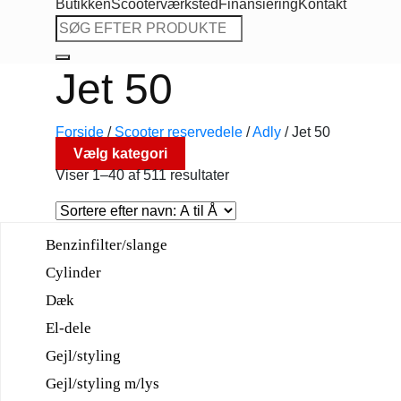
Butikken
Scooterværksted
Finansiering
Kontakt
Søg
efter:
Jet 50
Forside
/
Scooter reservedele
/
Adly
/
Jet 50
Vælg kategori
Viser 1–40 af 511 resultater
Benzinfilter/slange
Cylinder
Dæk
El-dele
Gejl/styling
Gejl/styling m/lys