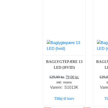
BAGLYGTEPÆRE 13
BAGL
LED (HVID)
L
Den
Den
129,00
kr.
79,00
kr.
129,
inkl. moms
oprindelige
aktuelle
Varenr: S1013K
Var
pris
pris
var:
er:
Tilføj til kurv
Ti
129,00 kr..
79,00 kr..