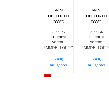
5MM
6MM
DELLORTO
DELLORTO
DYSE
DYSE
20,00
kr.
20,00
kr.
inkl. moms
inkl. moms
Varenr:
Varenr:
5MMDELLORTO
6MMDELLORT
Vælg
Vælg
muligheder
muligheder
Dette
Dette
-29%
vare
vare
har
har
flere
flere
varianter.
variante
Mulighederne
Muligh
kan
kan