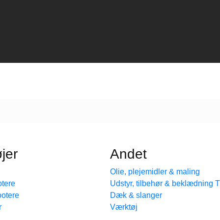
jer
Andet
Olie, plejemidler & maling
tere
Udstyr, tilbehør & beklædning
ootere
Dæk & slanger
r
Værktøj