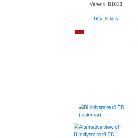
Varenr: B1013
pris
pris
var:
er:
Tilføj til kurv
129,00 kr..
69,00 
-25%