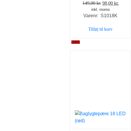
Den
Den
149,00
kr.
98,00
kr.
inkl. moms
oprindelige
aktuel
Varenr: S1018K
pris
pris
var:
er:
Tilføj til kurv
149,00 kr..
98,00 
-34%