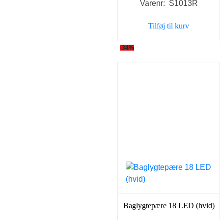
Varenr: S1013R
pris
pris
var:
er:
Tilføj til kurv
129,00 kr..
79,00 
-34%
Baglygtepære 18 LED (hvid)