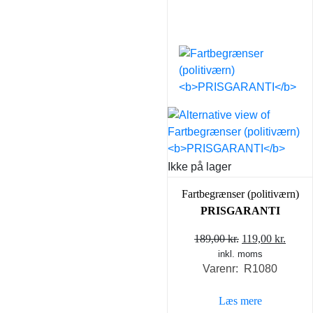
Ikke på lager
Fartbegrænser (politiværn)
PRISGARANTI
Den
Den
189,00
kr.
119,00
kr.
inkl. moms
oprindelige
aktue
Varenr: R1080
pris
pris
var:
er:
Læs mere
189,00 kr..
119,00