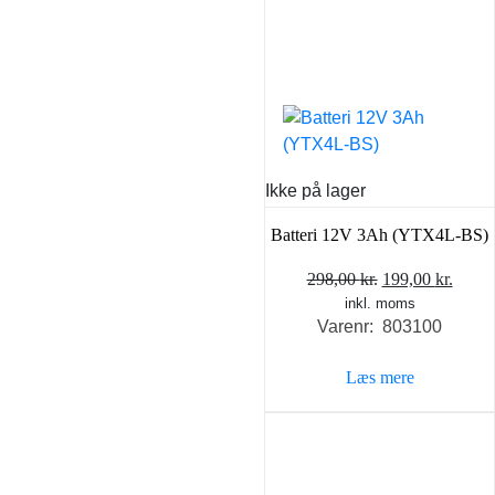
Ikke på lager
Batteri 12V 3Ah (YTX4L-BS)
Den
Den
298,00
kr.
199,00
kr.
inkl. moms
oprindelige
aktue
Varenr: 803100
pris
pris
var:
er:
Læs mere
298,00 kr..
199,0