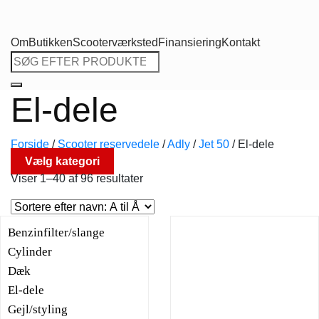
Om
Butikken
Scooterværksted
Finansiering
Kontakt
Søg
efter:
El-dele
Forside
/
Scooter reservedele
/
Adly
/
Jet 50
/
El-dele
Vælg kategori
Viser 1–40 af 96 resultater
Benzinfilter/slange
Cylinder
Dæk
El-dele
Gejl/styling