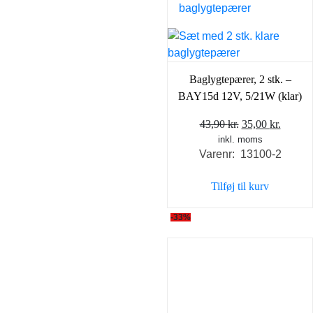
Baglygtepærer, 2 stk. –
BAY15d 12V, 5/21W (klar)
Den
Den
43,90
kr.
35,00
kr.
inkl. moms
oprindelige
aktuel
Varenr: 13100-2
pris
pris
var:
er:
Tilføj til kurv
43,90 kr..
35,00 k
-33%