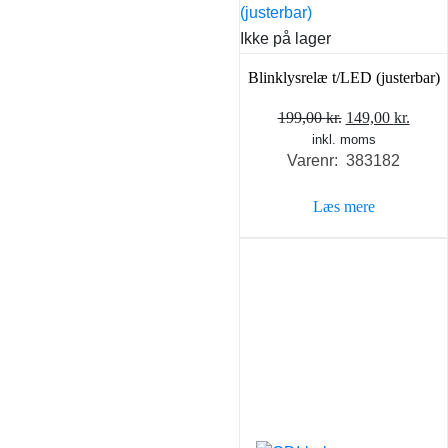
Ikke på lager
Blinklysrelæ t/LED (justerbar)
Den
Den
199,00
kr.
149,00
kr.
inkl. moms
oprindelige
aktue
Varenr: 383182
pris
pris
var:
er:
Læs mere
199,00 kr..
149,0