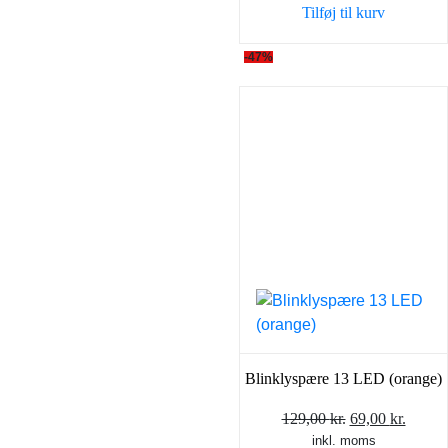
Tilføj til kurv
-47%
Blinklyspære 13 LED (orange)
Den
Den
129,00
kr.
69,00
kr.
inkl. moms
oprindelige
aktuel