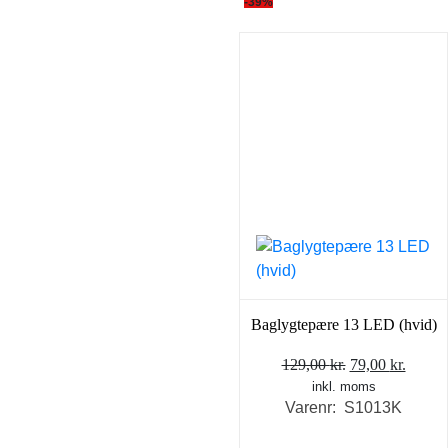
-39%
Baglygtepære 13 LED (hvid)
Den
Den
129,00
kr.
79,00
kr.
inkl. moms
oprindelige
aktuel
Varenr: S1013K
pris
pris
var:
er: