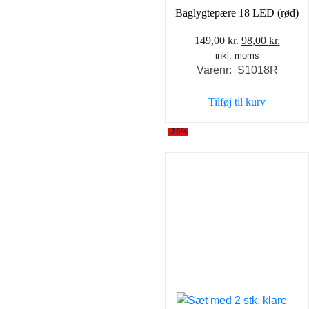
Baglygtepære 18 LED (rød)
Den
Den
149,00
kr.
98,00
kr.
inkl. moms
oprindelige
aktuel
Varenr: S1018R
pris
pris
var:
er:
Tilføj til kurv
149,00 kr..
98,00 
-20%