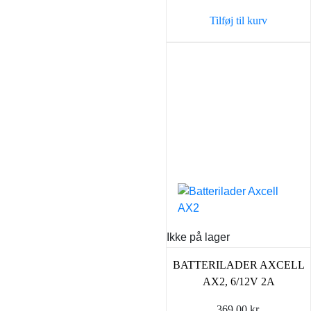
var:
er:
Tilføj til kurv
43,90 kr..
35,00 k
Ikke på lager
BATTERILADER AXCELL
AX2, 6/12V 2A
369,00
kr.