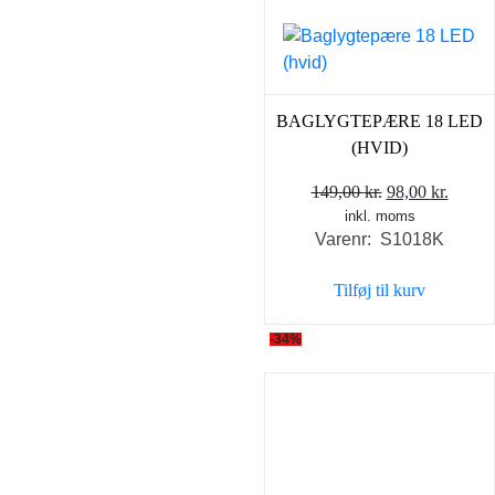
BAGLYGTEPÆRE 18 LED
(HVID)
Den
Den
149,00
kr.
98,00
kr.
inkl. moms
oprindelige
aktuel
Varenr: S1018K
pris
pris
var:
er:
Tilføj til kurv
149,00 kr..
98,00 
-34%