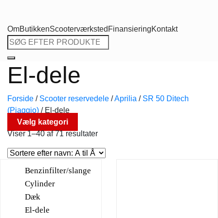
Om
Butikken
Scooterværksted
Finansiering
Kontakt
Søg
efter:
El-dele
Forside
/
Scooter reservedele
/
Aprilia
/
SR 50 Ditech
(Piaggio)
/
El-dele
Vælg kategori
Viser 1–40 af 71 resultater
Benzinfilter/slange
Cylinder
Dæk
El-dele