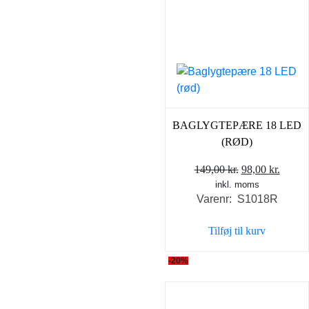
BAGLYGTEPÆRE 18 LED
(RØD)
Den
Den
149,00
kr.
98,00
kr.
inkl. moms
oprindelige
aktuel
Varenr: S1018R
pris
pris
var:
er:
Tilføj til kurv
149,00 kr..
98,00 
-20%