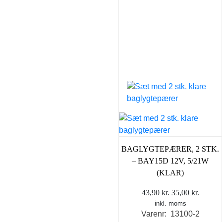
BAGLYGTEPÆRER, 2 STK.
– BAY15D 12V, 5/21W
(KLAR)
Den
Den
43,90
kr.
35,00
kr.
inkl. moms
oprindelige
aktuel
Varenr: 13100-2
pris
pris