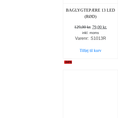
BAGLYGTEPÆRE 13 LED
(RØD)
Den
Den
129,00
kr.
79,00
kr.
inkl. moms
oprindelige
aktuel
Varenr: S1013R
pris
pris
var:
er:
Tilføj til kurv
129,00 kr..
79,00 
-34%