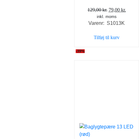
Den
Den
129,00
kr.
79,00
kr.
inkl. moms
oprindelige
aktuel
Varenr: S1013K
pris
pris
var:
er:
Tilføj til kurv
129,00 kr..
79,00 
-39%