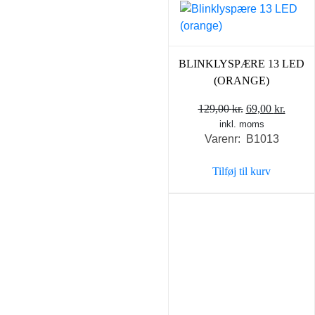
BLINKLYSPÆRE 13 LED
(ORANGE)
Den
Den
129,00
kr.
69,00
kr.
inkl. moms
oprindelige
aktuel
Varenr: B1013
pris
pris
var:
er:
Tilføj til kurv
129,00 kr..
69,00 