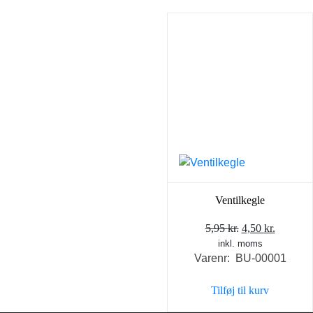
Ventilkegle
Den
Den
5,95
kr.
4,50
kr.
inkl. moms
oprindelige
aktuell
Varenr: BU-00001
pris
pris
var:
er:
Tilføj til kurv
5,95 kr..
4,50 kr..