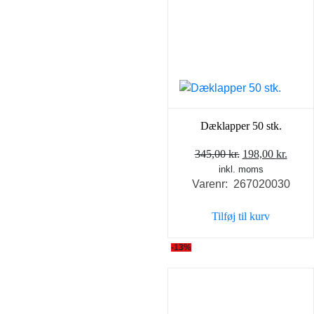
Dæklapper 50 stk.
Den
Den
345,00
kr.
198,00
kr.
inkl. moms
oprindelige
aktue
Varenr: 267020030
pris
pris
var:
er:
Tilføj til kurv
345,00 kr..
198,0
-13%