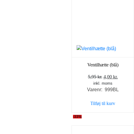
Ventilhætte (blå)
Den
Den
5,95
kr.
4,00
kr.
inkl. moms
oprindelige
aktuell
Varenr: 999BL
pris
pris
var:
er:
Tilføj til kurv
5,95 kr..
4,00 kr..
-33%