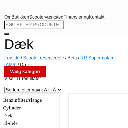
Om
Butikken
Scooterværksted
Finansiering
Kontakt
Søg
efter:
Dæk
Forside
/
Scooter reservedele
/
Beta
/
RR Supermotard
(AM6)
/
Dæk
Vælg kategori
Viser 11 resultater
Benzinfilter/slange
Cylinder
Dæk
El-dele