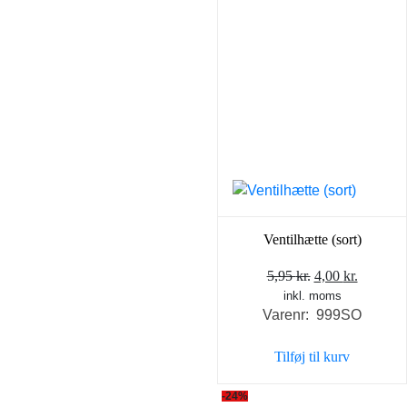
Ventilhætte (sort)
Den
Den
5,95
kr.
4,00
kr.
inkl. moms
oprindelige
aktuell
Varenr: 999SO
pris
pris
var:
er:
Tilføj til kurv
5,95 kr..
4,00 kr..
-24%