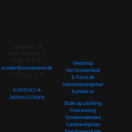
GENVEJE
SCOOTERLAND
GENVEJE
AALBORG
TIL DET
VIGTIGSTE
Ferslevvej 1A
. . .
9230 Svenstrup J.
Tlf. 98 18 99 64
Webshop
scooter@scooterland.dk
Om Scooterland
CVR 34 61 86 31
E-Force.dk
Handelsbetingelser
KONTAKT &
Kontakt os
ÅBNINGSTIDER
Butik og udstilling
Finansiering
Scooterværksted
Værkstedspriser
Forsikringsskade