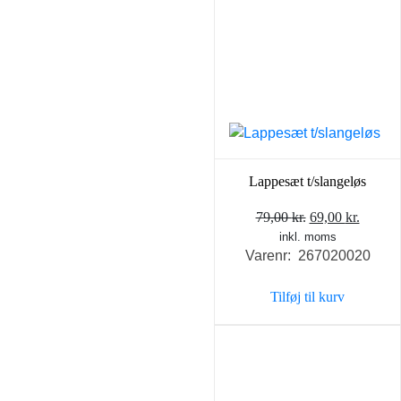
Lappesæt t/slangeløs
Den
Den
79,00
kr.
69,00
kr.
inkl. moms
oprindelige
aktuel
Varenr: 267020020
pris
pris
var:
er:
Tilføj til kurv
79,00 kr..
69,00 k