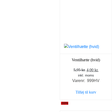
Ventilhætte (hvid)
Den
Den
5,95
kr.
4,00
kr.
inkl. moms
oprindelige
aktuell
Varenr: 999HV
pris
pris
var:
er:
Tilføj til kurv
5,95 kr..
4,00 kr..
-33%